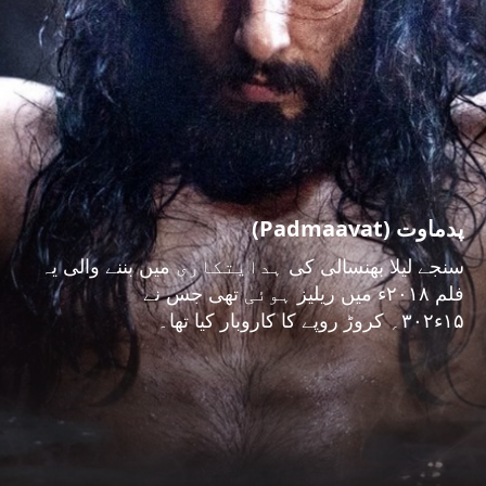
پدماوت (Padmaavat)
سنجے لیلا بھنسالی کی ہدایتکاری میں بننے والی یہ
فلم ۲۰۱۸ء میں ریلیز ہوئی تھی جس نے
۱۵ء۳۰۲؍ کروڑ روپے کا کاروبار کیا تھا۔