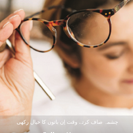
چشمہ صاف کرتے وقت اِن باتوں کا خیال رکھی