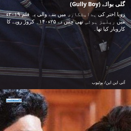
گلی بوائے (Gully Boy)
زویا اختر کی ہدایتکاری میں بننے والی یہ فلم ۲۰۱۹ء
میں ریلیز ہوئی تھی جس نے ۲۵ء۱۴۰؍ کروڑ روپے کا
کاروبار کیا تھا۔
آئی این این/ یوٹیوب