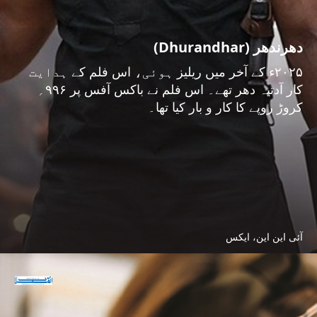
دھرندھر (Dhurandhar)
۲۰۲۵ء کے آخر میں ریلیز ہوئی، اس فلم کے ہدایت
کار آدتیہ دھر تھے۔ اس فلم نے باکس آفس پر ۹۹۶؍
کروڑ روپے کا کار و بار کیا تھا۔
آئی این این، ایکس