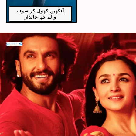
آنکھیں کھول کر سونے
والے چھ جاندار