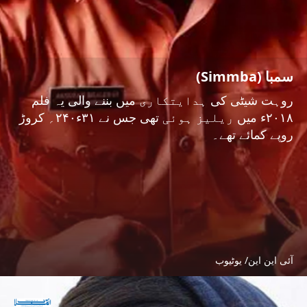
سمبا (Simmba)
روہت شیٹی کی ہدایتکاری میں بننے والی یہ فلم
۲۰۱۸ء میں ریلیز ہوئی تھی جس نے ۳۱ء۲۴۰؍ کروڑ
روپے کمائے تھے۔
آئی این این/ یوٹیوب