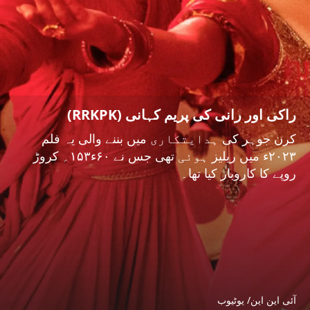
راکی اور رانی کی پریم کہانی (RRKPK)
کرن جوہر کی ہدایتکاری میں بننے والی یہ فلم
۲۰۲۳ء میں ریلیز ہوئی تھی جس نے ۶۰ء۱۵۳؍ کروڑ
روپے کا کاروبار کیا تھا۔
آئی این این/ یوٹیوب