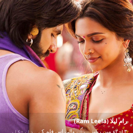
رام لیلا (Ram Leela)
۲۰۱۳ء میں ریلیز ہونے والی اس فلم کے ہدایتکار