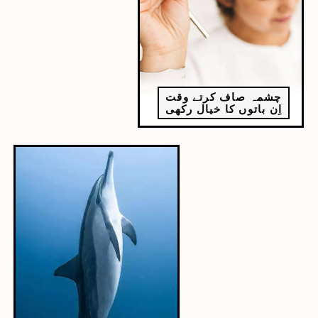
چشمہ صاف کرتے وقت
اِن باتوں کا خیال رکھی