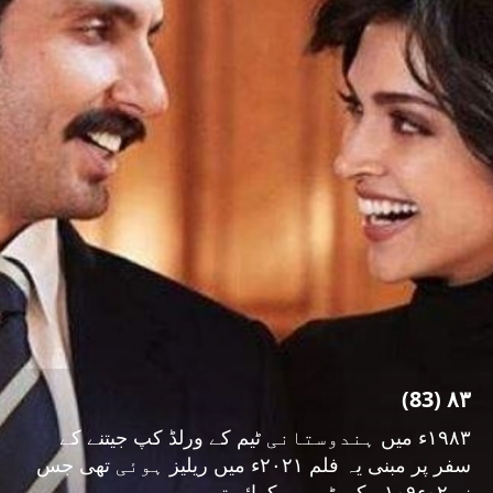
۸۳ (83)
۱۹۸۳ء میں ہندوستانی ٹیم کے ورلڈ کپ جیتنے کے
سفر پر مبنی یہ فلم ۲۰۲۱ء میں ریلیز ہوئی تھی جس
نے ۰۲ء۱۰۹؍ کروڑ روپے کمائے تھے۔