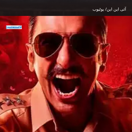
آئی این این/ یوٹیوب