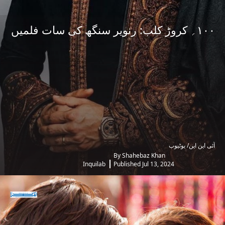
۱۰۰؍ کروڑ کلب: رنویر سنگھ کی سات فلمیں
آئی این این/ یوٹیوب
By Shahebaz Khan
Inquilab
Published Jul 13, 2024