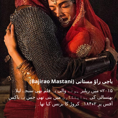
باجی راؤ مستانی (Bajirao Mastani)
۲۰۱۵ء میں ریلیز ہونے والی یہ فلم بھی سنجے لیلا
بھنسالی کی ہدایتکاری میں بنی تھی جس نے باکس
آفس پر ۲ء۱۸۴؍ کروڑ کا بزنس کیا تھا۔