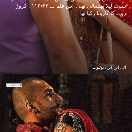
سنجے لیلا بھنسالی تھے۔ اس فلم نے ۳۳ء۱۱۶؍ کروڑ
روپے کا کاروبا رکیا تھا۔
آئی این این/ یوٹیوب