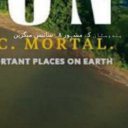
ہندوستان کے مشہور ۸؍ سائنس میگزین