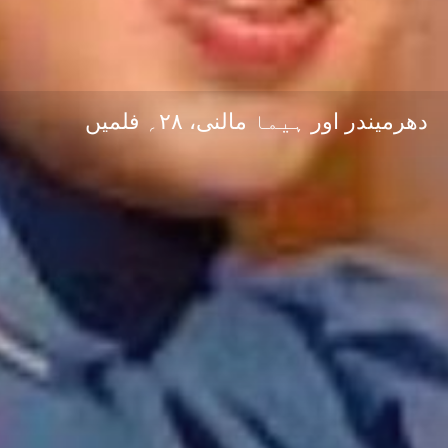
دھرمیندر اور ہیما مالنی، ۲۸؍ فلمیں