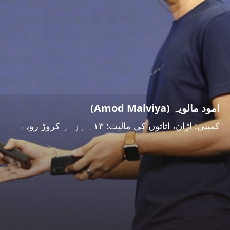
امود مالویہ (Amod Malviya)
کمپنی: اڑان، اثاثوں کی مالیت: ۱۳؍ ہزار کروڑ روپے