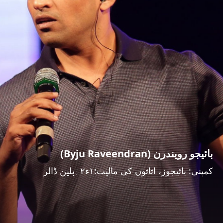
بائیجو رویندرن (Byju Raveendran)
کمپنی: بائیجوز، اثاثوں کی مالیت:۱ء۲؍بلین ڈالر