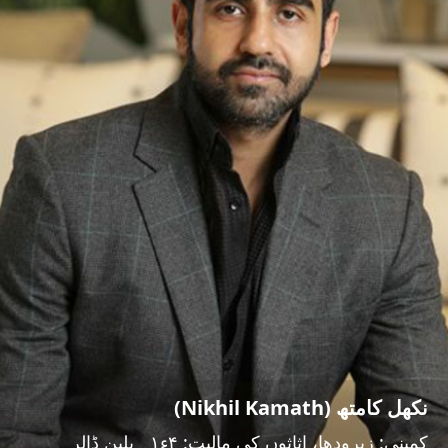
نکھل کامتھ (Nikhil Kamath)
کمپنی: زیرودها، اثاثوں کی مالیت: ۴ء۱؍ بلین ڈالر