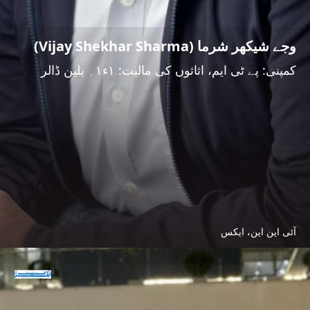
وجے شیکھر شرما (Vijay Shekhar Sharma)
کمپنی: پے ٹی ایم، اثاثوں کی مالیت: ۱ء۱؍ بلین ڈالر
آئی این این، ایکس