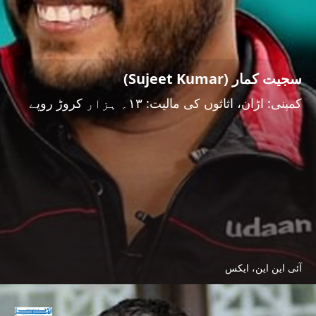
سجیت کمار (Sujeet Kumar)
کمپنی: اڑان، اثاثوں کی مالیت: ۱۳؍ ہزار کروڑ روپے
آئی این این، ایکس