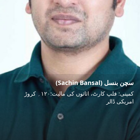
سچن بنسل (Sachin Bansal)
کمپنی: فلپ کارٹ، اثاثوں کی مالیت:۱۲۰؍ کروڑ
امریکی ڈالر