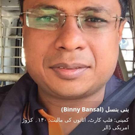
بنی بنسل (Binny Bansal)
کمپنی: فلپ کارٹ، اثاثوں کی مالیت: ۱۴۰؍ کروڑ
امریکی ڈالر