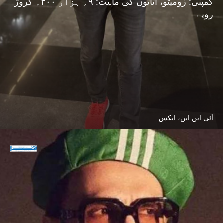
کمپنی: زومیٹو، اثاثوں کی مالیت: ۹؍ ہزار ۳۰۰؍ کروڑ
روپے
آئی این این، ایکس