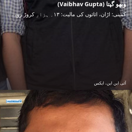
وبھو گپتا (Vaibhav Gupta)
کمپنی: اڑان، اثاثوں کی مالیت: ۱۳؍ ہزار کروڑ روپے
آئی این این، ایکس