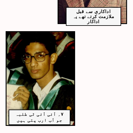
اداکاری سے قبل
ملازمت کرتے تھے یہ
اداکار
۷؍ آئی آئی ٹی طلبہ
جو اَب ارب پتی ہیں