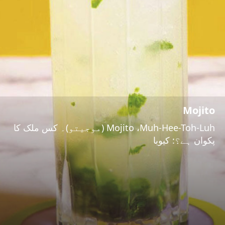
Mojito
Mojito ،Muh-Hee-Toh-Luh (موجیتو)۔ کس ملک کا
پکوان ہے؟: کیوبا