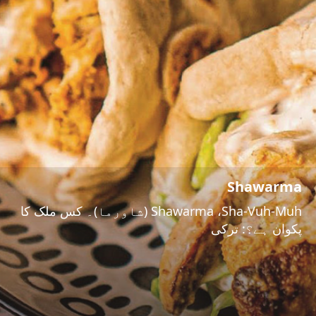
Shawarma
Shawarma ،Sha-Vuh-Muh (شاورما)۔ کس ملک کا
پکوان ہے؟: ترکی