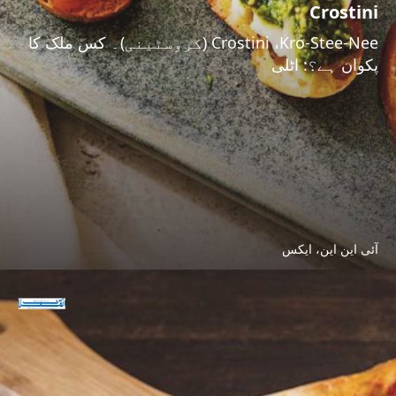
Crostini
Crostini ،Kro-Stee-Nee (کروسٹینی)۔ کس ملک کا
پکوان ہے؟: اٹلی
آئی این این، ایکس