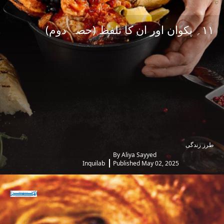
۱۱؍ پکوان اور ان کا تلفظ (حصہ دوم)
طرز زندگی
By Aliya Sayyed
Inquilab
Published May 02, 2025