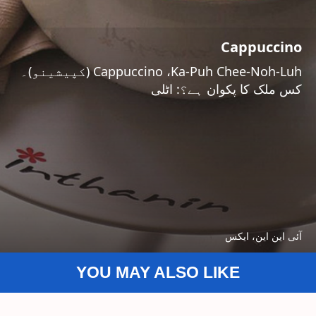
Cappuccino
Cappuccino ،Ka-Puh Chee-Noh-Luh (کپیشینو)۔
کس ملک کا پکوان ہے؟: اٹلی
آئی این این، ایکس
YOU MAY ALSO LIKE