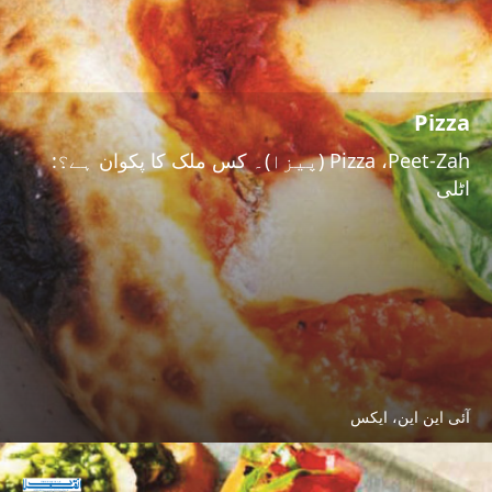
Pizza
Pizza ،Peet-Zah (پیزا)۔ کس ملک کا پکوان ہے؟:
اٹلی
آئی این این، ایکس