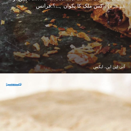
شوکولا)۔ کس ملک کا پکوان ہے؟:فرانس
آئی این این، ایکس