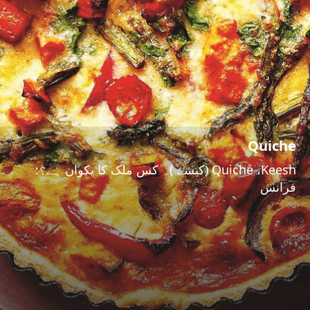
Quiche
Quiche ،Keesh (کیشے )۔ کس ملک کا پکوان ہے؟:
فرانس