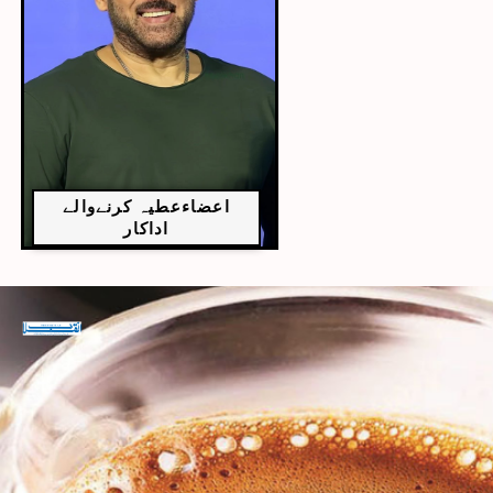
اعضاءعطیہ کرنےوالے
اداکار