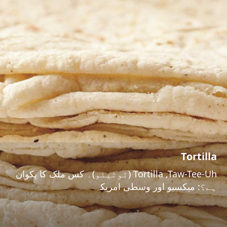
Tortilla
Tortilla ,Taw-Tee-Uh (ٹوٹیئو)۔ کس ملک کا پکوان
ہے؟: میکسیو اور وسطی امریکہ