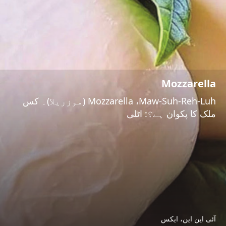
Mozzarella
Mozzarella ،Maw-Suh-Reh-Luh (موزریلا)۔ کس
ملک کا پکوان ہے؟: اٹلی
آئی این این، ایکس