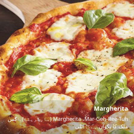
Margherita
Margherita ،Mar-Geh-Ree-Tuh (مارگریٹا)۔ کس
ملک کا پکوان ہے؟: اٹلی