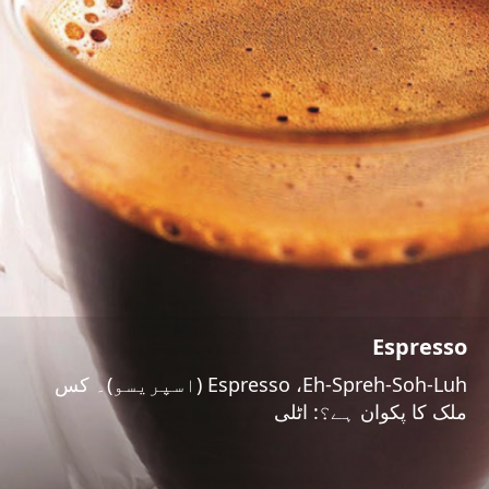
Espresso
Espresso ،Eh-Spreh-Soh-Luh (اسپریسو)۔ کس
ملک کا پکوان ہے؟: اٹلی