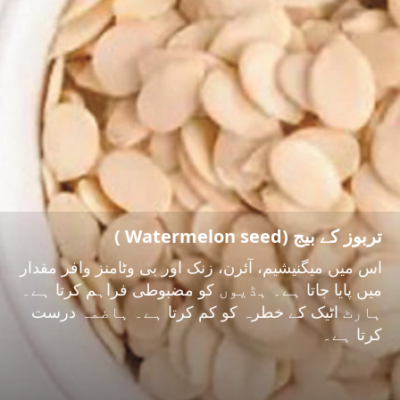
تربوز کے بیج (Watermelon seed )
اس میں میگنیشیم، آئرن، زنک اور بی وٹامنز وافر مقدار
میں پایا جاتا ہے۔ ہڈیوں کو مضبوطی فراہم کرتا ہے۔
ہارٹ اٹیک کے خطرہ کو کم کرتا ہے۔ ہاضمہ درست
کرتا ہے۔