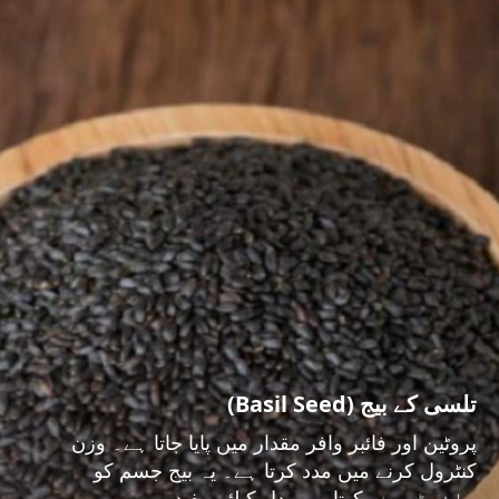
تلسی کے بیج (Basil Seed)
پروٹین اور فائبر وافر مقدار میں پایا جاتا ہے۔ وزن
کنٹرول کرنے میں مدد کرتا ہے۔ یہ بیج جسم کو
ہائیڈریٹ رکھتا ہے۔ دل کیلئے مفید ہے۔