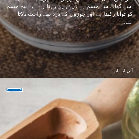
اسے کھانے سے جسم ہائیڈریٹ رہتا ہے۔ یہ بیج جسم
کو توانا رکھتا ہے اور جوڑوں کے درد سے راحت دلاتا
ہے۔
آئی این این