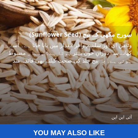
سورج مکھی کے بیج (Sunflower Seed)
وٹامن ای اور سلینیم وافر مقدار میں پایا جاتا ہے۔ اسے
کھانے سے دورانِ خون بہتر ہوتا ہے۔ ہڈیاں مضبوط
ہوتی ہے۔ یہ بیج جلد کی صحت کیلئے بھی فائدہ مند
ہے۔
آئی این این
YOU MAY ALSO LIKE