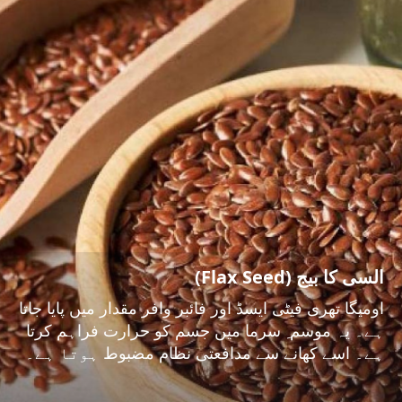
السی کا بیج (Flax Seed)
اومیگا تھری فیٹی ایسڈ اور فائبر وافر مقدار میں پایا جاتا
ہے۔ یہ موسم ِ سرما میں جسم کو حرارت فراہم کرتا
ہے۔ اسے کھانے سے مدافعتی نظام مضبوط ہوتا ہے۔