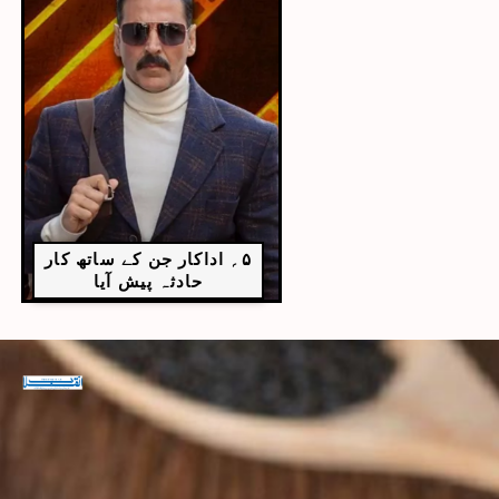
۵؍ اداکار جن کے ساتھ کار
حادثہ پیش آیا