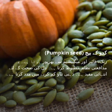
کدو کے بیج (Pumpkin seed)
زنک، فائبر اور میگنیشیم سے بھرپور ہوتا ہے۔ یہ
مدافعتی نظام مضبوط کرتا ہے۔ دل کی صحت کے لئے
انتہائی مفید ہے۔ ذہنی تناؤ کم کرنے میں مدد کرتا ہے۔