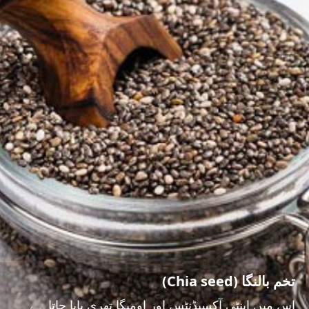
تخم بالنگا (Chia seed)
اس میں اینٹی آکسیڈنٹس اور اومیگا تھری پایا جاتا ہے۔