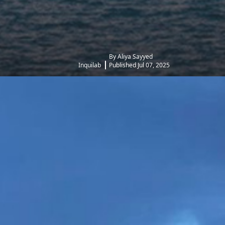
By Aliya Sayyed
Inquilab
Published Jul 07, 2025