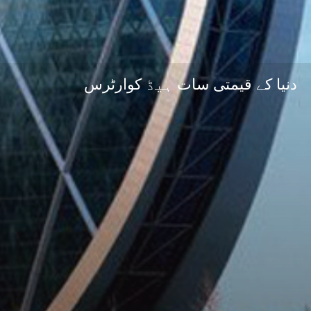
دنیا کے قیمتی سات ہیڈ کوارٹرس