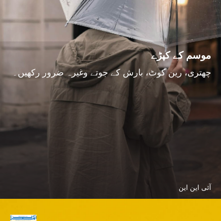
موسم کے کپڑے
چھتری، رین کوٹ، بارش کے جوتے وغیرہ ضرور رکھیں۔
آئی این این