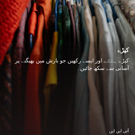
کپڑے
کپڑے ہلکے اور ایسے رکھیں جو بارش میں بھیگنے پر
آسانی سے سکھ جائیں۔
آئی این این