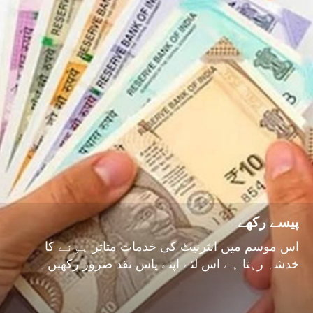
پیسے رکھے
اس موسم میں انٹرنیٹ کی خدمات متاثر ہونے کا
خدشہ رہتا ہے اس لئے اپنے پاس نقد ضرور رکھیں۔