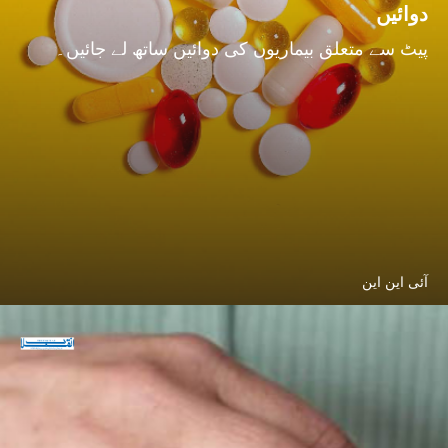
دوائیں
پیٹ سے متعلق بیماریوں کی دوائیں ساتھ لے جائیں۔
آئی این این