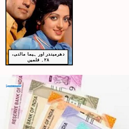
دھرمیندر اور ہیما مالنی،
۲۸؍ فلمیں