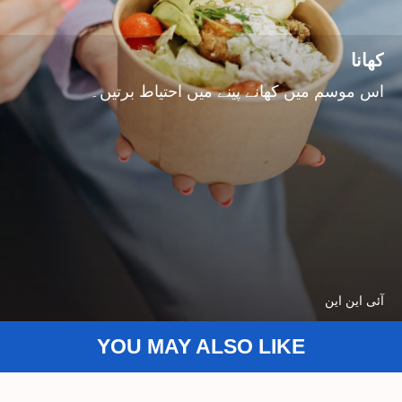
کھانا
اس موسم میں کھانے پینے میں احتیاط برتیں۔
آئی این این
YOU MAY ALSO LIKE