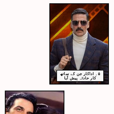
۵؍ اداکار جن کے ساتھ
کار حادثہ پیش آیا