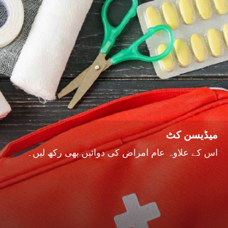
میڈیسن کٹ
اس کے علاوہ عام امراض کی دوائیں بھی رکھ لیں۔