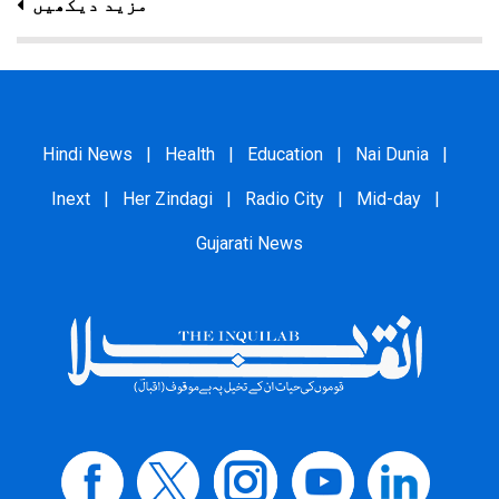
مزید دیکھیں
Hindi News
|
Health
|
Education
|
Nai Dunia
|
Inext
|
Her Zindagi
|
Radio City
|
Mid-day
|
Gujarati News