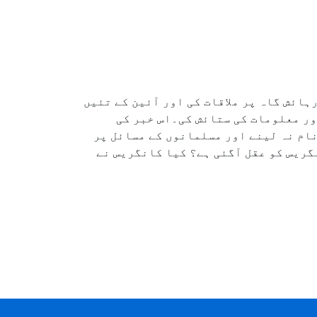
ہائش گاہ پر ملاقات کی اور آئین کے تئیں
اور معلومات کی ستائش کی۔اس خبر کی
نام نہ لینے اور مسلمانوں کے مسائل پر
گریس کو عقل آگئی ہے؟ کیا کانگریس نے