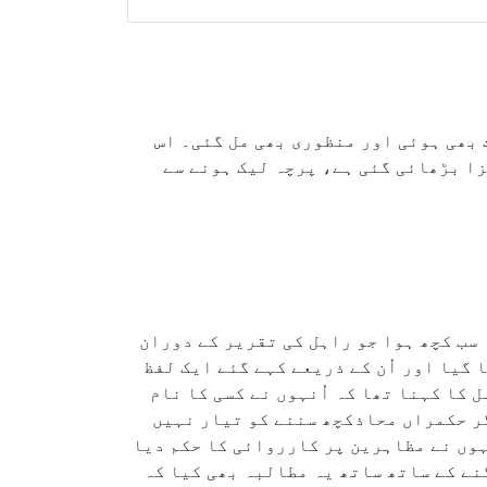
 بھی ہوئی اور منظوری بھی مل گئی۔ اس
زا بڑھائی گئی ہے، پرچہ لیک ہونے سے
 سب کچھ ہوا جو راہل کی تقریر کے دوران
 گیا اور اُن کے ذریعے کہے گئے ایک لفظ
 کا کہنا تھا کہ اُنہوں نے کسی کا نام
ر حکمراں محاذکچھ سننے کو تیار نہیں
ہوں نے مظاہرین پر کارروائی کا حکم دیا
نے کے ساتھ ساتھ یہ مطالبہ بھی کیا کہ