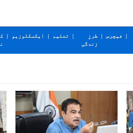
|
فیچرس
|
طرزِ
|
تعلیم
|
ایکسکلوزیو
|
ک
زندگی
ن