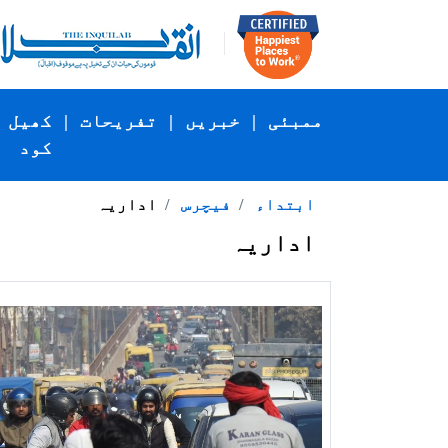
ممبئی
|
خبریں
|
تفریحات
|
کھیل
کود
ابتداء
فیچرس
اداریہ
اداریہ