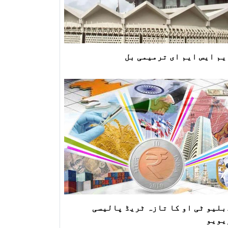
یم ایس ایم ای ترمیمی بل
بلیو ٹی او کا تازہ ٹریڈ پالیسی
یویو