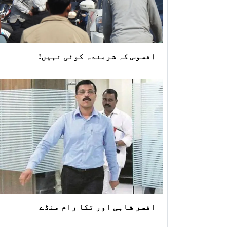
افسوس کہ شرمندہ کوئی نہیں!
افسر شاہی اور تکا رام منڈے