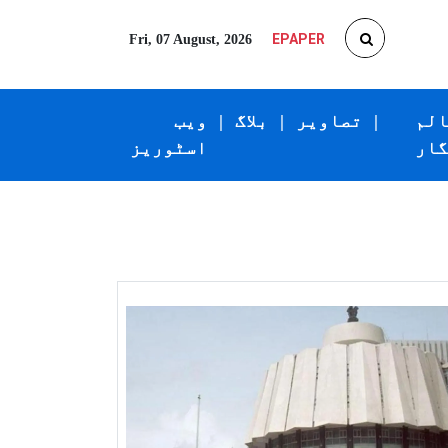
EPAPER
Fri, 07 August, 2026
الم
|
تصاویر
|
بلاگ
|
ویب
گار
اسٹوریز