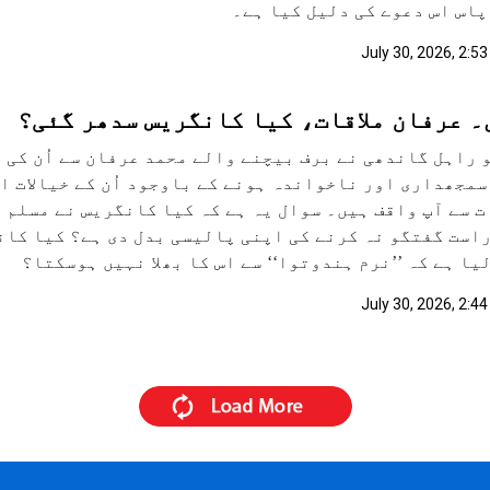
 پاس اس دعوے کی دلیل کیا ہے۔
July 30, 2026, 2:5
۔ عرفان ملاقات، کیا کانگریس سدھر گئی؟
 راہل گاندھی نے برف بیچنے والے محمد عرفان سے اُن کی ر
 سمجھداری اور ناخواندہ ہونے کے باوجود اُن کے خیالات 
 سے آپ واقف ہیں۔ سوال یہ ہے کہ کیا کانگریس نے مسلم 
است گفتگو نہ کرنے کی اپنی پالیسی بدل دی ہے؟ کیا کان
یا ہے کہ ’’نرم ہندوتوا‘‘ سے اس کا بھلا نہیں ہوسکتا؟
July 30, 2026, 2:4