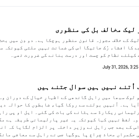
 لیک مخالف بل کی منظوری
یک کے خلاف مجوزہ قانون منظور ہوچکا ہے۔ دو دِن میں بحث
 کا افشاء رُک جائیگا اس کی ضمانت نہیں ملتی کیونکہ س
کیلئے نظام کو چست اور درست بنانے کی ضرورت تھی۔
July 31, 2026, 3:2
اُتنے نہیں ہیں سوال جتنے ہیں
 لوک سبھا میں راہل گاندھی کے اظہارِ خیال کے دوران وہ
ٓیا ہے۔ اُنہیں بولنے سے روکا گیا، ضابطوں کا حوالہ دیا
لیمانی ریکارڈ سے ہٹانے کی بات کی گئی۔ ایل او پی راہل
وہ لفظ نہیں کہا کیونکہ یہ غیر پارلیمانی طریقہ ہے مگ
س کے بعد جب راہل نے وزیر داخلہ پر الزام لگایا کہ ان
 حکمراں محاذ چراغ پا ہوگیا جس نے راہل سے معافی مانگ