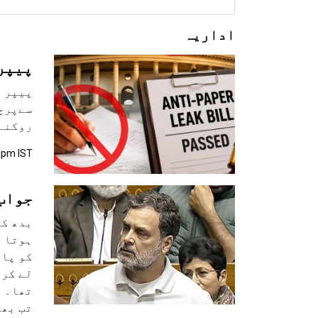
اداریہ
پیپر
پیپر ل
سےپرچے
روکنے 
5 pm IST
جواب 
بدھ کو
ہوتا ا
کو پار
لے کر 
تھا۔ ا
تب بھی