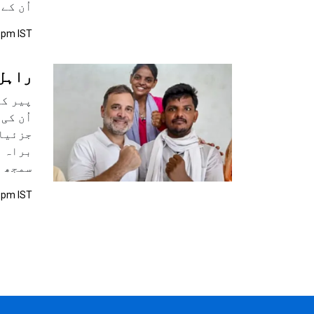
اُن کے
3 pm IST
راہل
پیر کو
اُن کی
جزئیات
براہ ر
سمجھ ل
4 pm IST