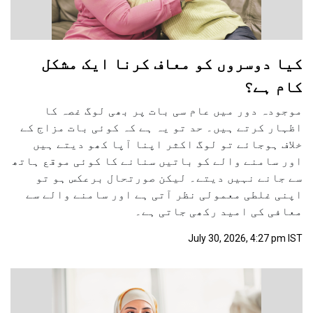
کیا دوسروں کو معاف کرنا ایک مشکل
کام ہے؟
موجودہ دور میں عام سی بات پر بھی لوگ غصہ کا
اظہار کرتے ہیں۔ حد تو یہ ہے کہ کوئی بات مزاج کے
خلاف ہوجائے تو لوگ اکثر اپنا آپا کھو دیتے ہیں
اور سامنے والے کو باتیں سنانے کا کوئی موقع ہاتھ
سے جانے نہیں دیتے۔ لیکن صورتحال برعکس ہو تو
اپنی غلطی معمولی نظر آتی ہے اور سامنے والے سے
معافی کی امید رکھی جاتی ہے۔
July 30, 2026, 4:27 pm IST