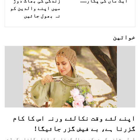
ایک ماں کی پکار.....
زندگی کی بھاگ دوڑ
میں اپنے والدین کو
نہ بھول جائیں
خواتین
اپنے لئے وقت نکالئے ورنہ اس کا کام
گزرنا ہے، بے فیض گزر جائیگا!
اہل ِ خانہ کی دیکھ بھال کرنا، کھانا پکانا، کپڑے