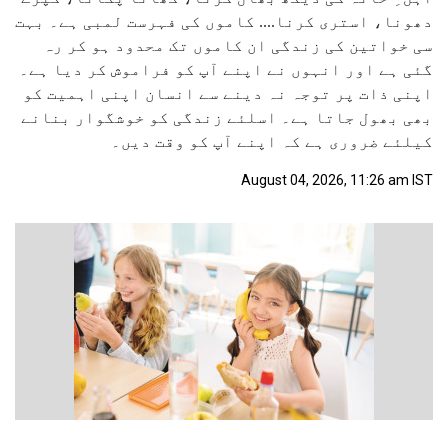
دھونا، استری کرنا.... کاموں کی فہرست لمبی ہے۔ بہت
سی خواتین کی زندگی ان کاموں تک محدود ہو کر رہ
گئی ہے اور انہوں نے اپنے آپ کو فراموش کر دیا ہے۔
اپنی ذات پر توجہ نہ دینے سے انسان اپنی اہمیت کو
بھی بھول جاتا ہے۔ اسلئے زندگی کو خوشگوار بنانے
کیلئے ضروری ہے کہ اپنے آپ کو وقت دیں۔
August 04, 2026, 11:26 am IST