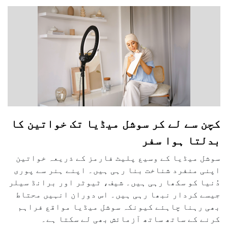
کچن سے لے کر سوشل میڈیا تک خواتین کا
بدلتا ہوا سفر
سوشل میڈیا کے وسیع پلیٹ فارمز کے ذریعہ خواتین
اپنی منفرد شناخت بنا رہی ہیں۔ اپنے ہنر سے پوری
دُنیا کو سکھا رہی ہیں۔ شیف، ٹیوٹر اور برانڈ سیلر
جیسے کردار نبھا رہی ہیں۔ اس دوران انہیں محتاط
بھی رہنا چاہئے کیونکہ سوشل میڈیا مواقع فراہم
کرنے کے ساتھ ساتھ آزمائش بھی لے سکتا ہے۔