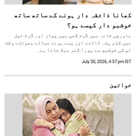
کھانا ذائقہ دار ہونے کے ساتھ ساتھ
خوشبو دار کیسے ہو؟
باورچی خانہ میں گرم گھی میں پیاز اور گرم تیل
میں کڑی پتہ ڈالنے اور پسے ہوئے مسالے بھونتے وقت
اس کی خوشبو سے پورا گھر مہک جاتا ہے۔
July 30, 2026, 4:37 pm IST
خواتین