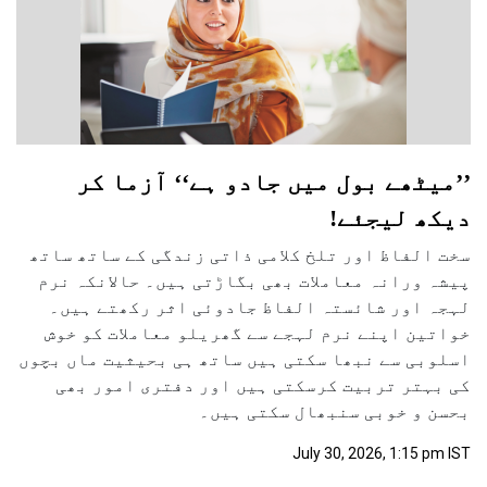
’’میٹھے بول میں جادو ہے‘‘ آزما کر
دیکھ لیجئے!
سخت الفاظ اور تلخ کلامی ذاتی زندگی کے ساتھ ساتھ
پیشہ ورانہ معاملات بھی بگاڑتی ہیں۔ حالانکہ نرم
لہجہ اور شائستہ الفاظ جادوئی اثر رکھتے ہیں۔
خواتین اپنے نرم لہجے سے گھریلو معاملات کو خوش
اسلوبی سے نبھا سکتی ہیں ساتھ ہی بحیثیت ماں بچوں
کی بہتر تربیت کرسکتی ہیں اور دفتری امور بھی
بحسن و خوبی سنبھال سکتی ہیں۔
July 30, 2026, 1:15 pm IST