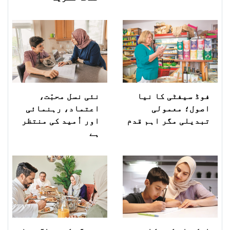
فوڈ سیفٹی کا نیا
نئی نسل محبّت،
اصول؛ معمولی
اعتماد، رہنمائی
تبدیلی مگر اہم قدم
اور اُمید کی منتظر
ہے