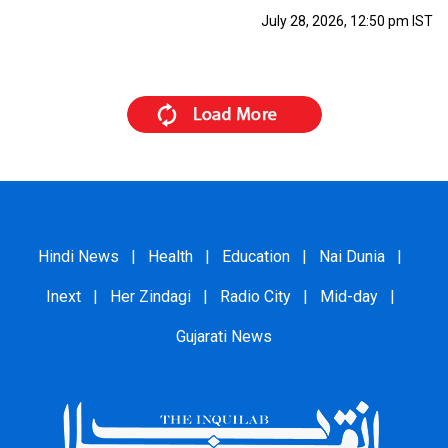
July 28, 2026, 12:50 pm IST
Hindi News
|
Health
|
Education
|
Nai Dunia
|
Inext
|
Her Zindagi
|
Radio City
|
Mid-day
|
Gujarati News