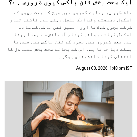
ایک صحت بخش ٹفن باکس کیوں ضروری ہے؟
عام طور پر ہمارے گھروں میں صبح کے وقت بچوں کو
اسکول بھیجتے وقت ایک ہلچل رہتی ہے۔ ناشتہ تیار
کرکے بچوں کھلانا اور انہیں ٹفن باکس کے ساتھ
اسکول کیلئے روانہ کرنا، آزمائش سے بھرا ہوتا
ہے۔ بعض گھروں میں بچوں کو ٹفن باکس میں چپس یا
بسکٹ دیا جاتا ہے۔ اس کے بجائے صحت بخش متبادل کا
انتخاب کرنا دانشمندی ہوگی۔
August 03, 2026, 1:48 pm IST