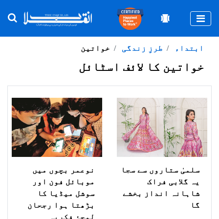
Togg
ابتداء
طرزِ زندگی
خواتین
خواتین کا لائف اسٹائل
سلمیٰ ستاروں سے سجا
نوعمر بچوں میں
یہ گلابی فراک
موبائل فون اور
شاہانہ انداز بخشے
سوشل میڈیا کا
گا
بڑھتا ہوا رجحان
لمحۂ فکریہ