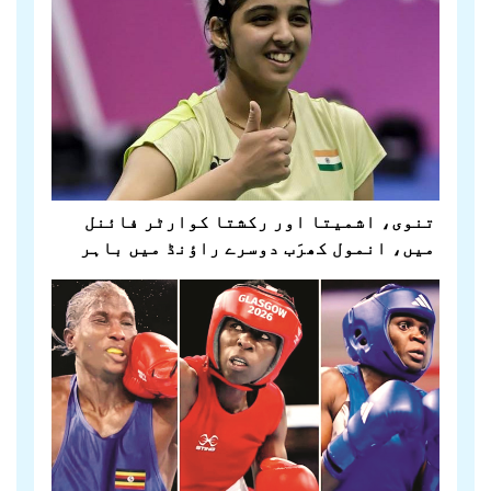
تنوی، اشمیتا اور رکشتا کوارٹر فائنل
میں، انمول کھرَب دوسرے راؤنڈ میں باہر