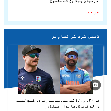
درمیان پہلا ون ڈے منسوخ
مزید
کھیل کود کی تصاویر
ٹی ۲۰؍ ورلڈ کپ میں سب سے زیادہ کیچ لینے
والے ٹاپ ۵؍شاندار فیلڈرز