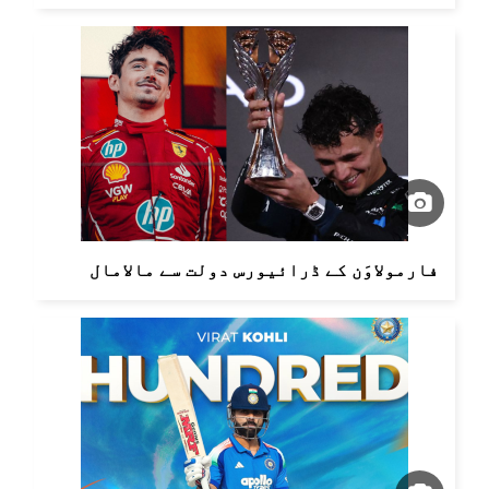
فارمولاوَن کے ڈرائیورس دولت سے مالامال