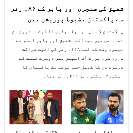
شفیق کی سنچری اور بابر کے ۸۶؍ رنز
سے پاکستان مضبوط پوزیشن میں
پاکستان کے لیے یہ بلے بازی کا ایک بہترین دن
تھا، جس میں عبداللہ شفیق اور بابر اعظم نے
تیسری وکٹ کے لیے ۱۶۸؍ رنز کی اٹوٹ شراکت
داری کی۔ پورٹ آف اسپین میں دوسرے ٹیسٹ کے
دوسرے دن کا کھیل ختم ہونے تک پاکستان کا
اسکور۲؍ وکٹوں پر ۲۶۶؍ رنز تھا۔
وراٹ کوہلی میرے
۲۰۲۷ء ون ڈے ورلڈ