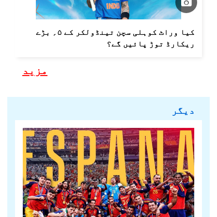
کیا وراٹ کوہلی سچن تینڈولکر کے ۵؍ بڑے
ریکارڈ توڑ پائیں گے؟
مزید
دیگر