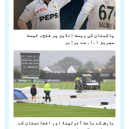
پاکستان کی ویسٹ انڈیز پر فتح، ٹیسٹ
سیریز ۱۔۱؍ سے برابر
بارش کے باعث آئرلینڈ اور افغانستان کے