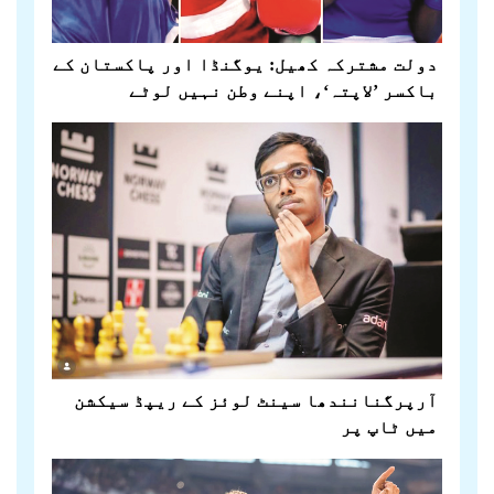
دولت مشترکہ کھیل: یوگنڈا اور پاکستان کے
باکسر ’لاپتہ‘، اپنے وطن نہیں لوٹے
آرپرگنانندھا سینٹ لوئز کے ریپڈ سیکشن
میں ٹاپ پر