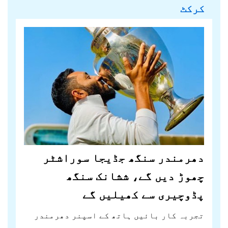
کرکٹ
دھرمندر سنگھ جڈیجا سوراشٹر
چھوڑ دیں گے، ششانک سنگھ
پڈوچیری سے کھیلیں گے
تجربہ کار بائیں ہاتھ کے اسپنر دھرمندر