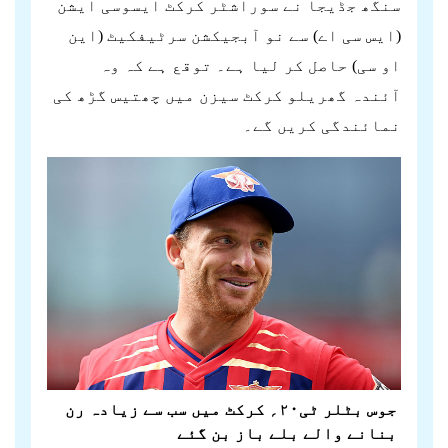
سنگھ جڈیجا نے سوراشٹر کرکٹ ایسوسی ایشن
(ایس سی اے) سے نو آبجیکشن سرٹیفکیٹ (این
او سی) حاصل کر لیا ہے۔ توقع ہے کہ وہ
آئندہ گھریلو کرکٹ سیزن میں چھتیس گڑھ کی
نمائندگی کریں گے۔
جوس بٹلر ٹی۲۰؍ کرکٹ میں سب سے زیادہ رن
بنانے والے بلے باز بن گئے