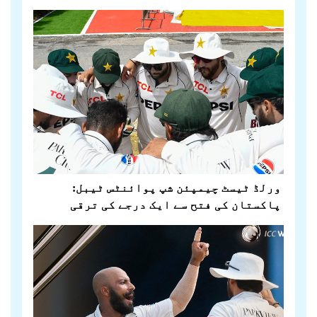
ورلڈ ٹیسٹ چیمپئن شپ پوائنٹس ٹیبل:
پاکستان کی فتح سے ایک درجے کی ترقی