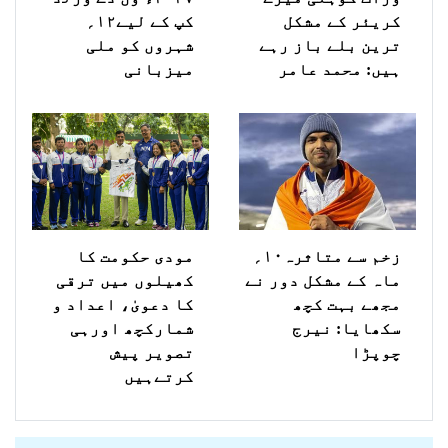
کریئر کے مشکل
کپ کے لیے۱۲؍
ترین بلے باز رہے
شہروں کو ملی
ہیں: محمد عامر
میزبانی
زخم سے متاثرہ۱۰؍
مودی حکومت کا
ماہ کے مشکل دور نے
کھیلوں میں ترقی
مجھے بہت کچھ
کا دعویٰ، اعداد و
سکھایا: نیرج
شمارکچھ اورہی
چوپڑا
تصویر پیش
کرتےہیں