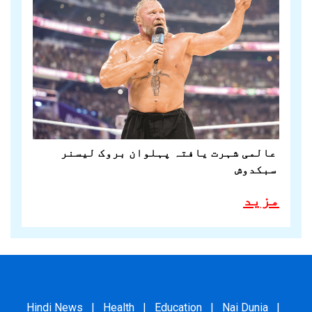
عالمی شہرت یافتہ پہلوان بروک لیسنر
سبکدوش
مزید
Hindi News
|
Health
|
Education
|
Nai Dunia
|