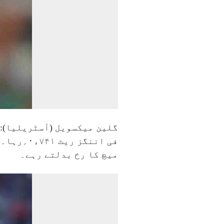
فی اننگ
میچ کا رخ بدلتے رہے۔