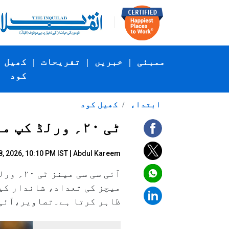
ممبئی
|
خبریں
|
تفریحات
|
کھیل
کود
ابتداء
کھیل کود
ٹی ۲۰؍ ورلڈ کپ میں سب سے زیادہ کیچ لینے والے ٹاپ ۵؍شاندار فیلڈرز
, 2026, 10:10 PM IST |
Abdul Kareem
آئی سی
میچز کی تعداد، شاندار کیچ
ظاہر کرتا ہے۔تصاویر،آئی