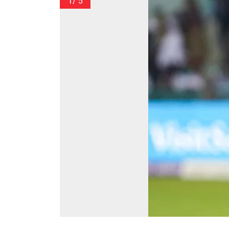
1
/ 5