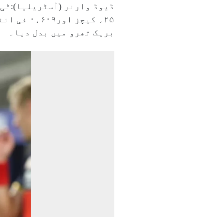
۲۵؍ کیچز
بریک تھرو میں بدل دیا۔