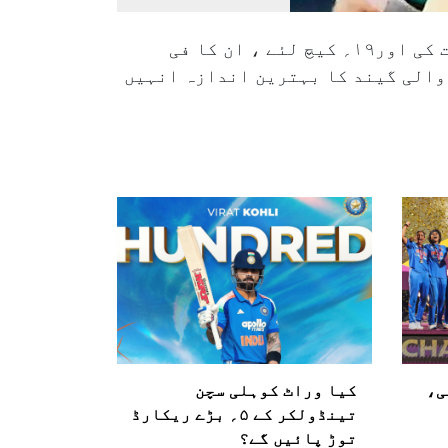
مارٹن گپٹل (نیوزی لینڈ):مارٹن گپٹل نے ٹی ۲۰؍ ورلڈ کپ کے ۲۸؍ میچ میں شرکت کی اور۱۹؍ کیچ لئے ، ان کا فی
ں آنے والی گیند کا بہترین اندازہ انہیں
ی،
کیا وراٹ کوہلی سچن
تینڈولکر کے ۵؍ بڑے ریکارڈ
توڑ پائیں گے؟