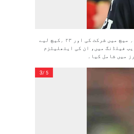
اے بی ڈی ویلیئرس (جنوبی افریقہ):اے بی ڈی ویلیئرس نے ٹی ۲۰؍ ورلڈ کپ کے ۳۰؍ میچ میں شرکت کی اور ۲۳ ؍کیچ لیے
اؤنڈری پر ہوں یا قریب فیلڈنگ میں، ان کی ایتھلیٹزم
ز میں شامل کیا۔
3
/ 5