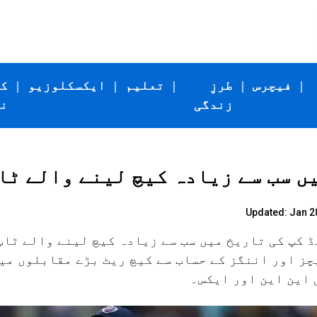
|
فیچرس
|
طرزِ
|
تعلیم
|
ایکسکلوزیو
|
ک
زندگی
ن
Updated: Jan 28
 سی مینز ٹی ۲۰؍ ورلڈ کپ کی تاریخ میں سب سے زیادہ کیچ لینے 
ز اور اننگز کے حساب سے کیچ ریٹ بڑے مقابلوں میں
 این این اور ایکس۔