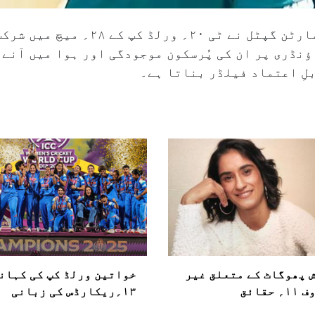
۶۷ء۰؍ رہا۔ باؤنڈری پر ان کی پُرسکون موجودگی اور ہوا می
لِ اعتماد فیلڈر بناتا ہے۔
 پھوگاٹ کے متعلق غیر
خواتین ورلڈ کپ کی کہان
 حقائق
۱۳؍ریکارڈس کی زبانی