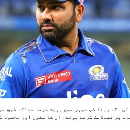
ات پر فیلڈنگ کرتے ہوئے، ان کا سکون اور محفوظ ک