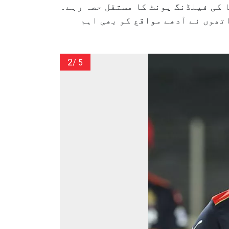
میں ڈیوڈ وارنر آسٹریلیا کی فیلڈنگ یونٹ کا مستقل حصہ رہے۔
حفوظ ہاتھوں نے آدھے مواقع کو بھی اہم
2
/ 5