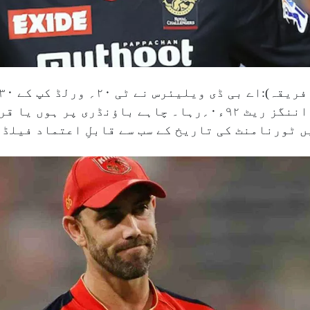
جبکہ ان کا شاندار کیچ فی اننگز ریٹ ۹۲ء۰؍رہا۔ چاہے ب
 ٹورنامنٹ کی تاریخ کے سب سے قابلِ اعتماد فیلڈر