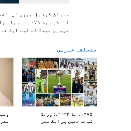
اننگز ریٹ ۸
نیوزی لینڈ کے لیے ایک قاب
متعلقہ خبریں
۱۹۷۵ء تا ۲۰۲۳ء: ورلڈ
ونیش
کپ فاتحین پر ایک نظر
معروف ۱۱؍