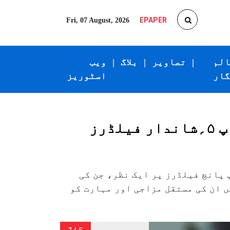
EPAPER
Fri, 07 August, 2026
الم
|
تصاویر
|
بلاگ
|
ویب
گار
اسٹوریز
والے ٹاپ پانچ فیلڈرز پر ایک نظر، جن کی
 ان کی مستقل مزاجی اور مہارت کو