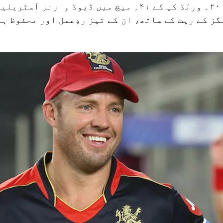
ڈیوڈ وارنر (آسٹریلیا):ٹی ۲۰؍ ورلڈ کپ کے ۴۱؍ میچ 
 اور۶۰۹ء۰ فی اننگز کے ریٹ کے ساتھ، ان کے تیز ردِعمل اور م