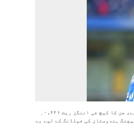
روہت شرما (ہندوستان):۴۷؍ ٹی ۲۰؍ ورلڈ کپ میچز میں روہت شرما نے۲۱؍ کیچ لیے، جن کا کیچ فی اننگز ریٹ ۴۴۶ء۰؍
یچنگ ہندوستان کی فیلڈنگ کے لیے بے