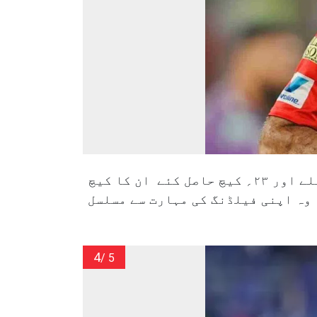
گلین میکسویل (آسٹریلیا):گلین میکسویل نے ٹی ۲۰؍ ورلڈ کپ میں ۳۱؍ میچ کھیلے اور ۲۳؍ کیچ حاصل کئے ان کا کیچ
 مشہور، وہ اپنی فیلڈنگ کی مہارت سے مسلسل
4
/ 5