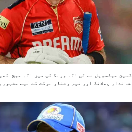
ز ریٹ ۷۴۱ء۰؍رہا۔ شاندار چھلانگ اور تیز رفتار حرکت کے لیے