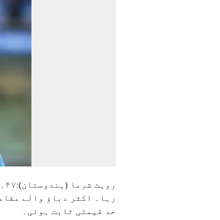
رہا۔ اکثر دباؤ والے مقام
حد قیمتی ثابت ہوئی۔