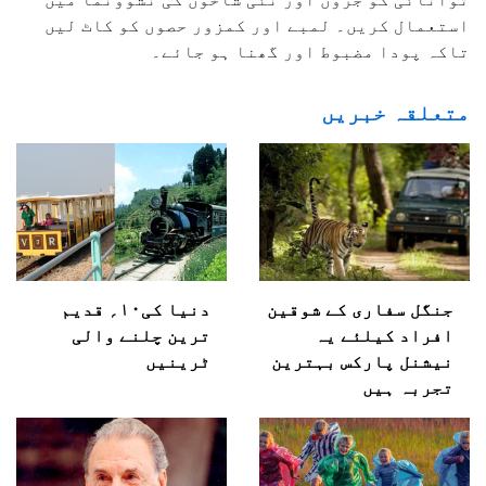
استعمال کریں۔ لمبے اور کمزور حصوں کو کاٹ لیں
تاکہ پودا مضبوط اور گھنا ہو جائے۔
متعلقہ خبریں
جنگل سفاری کے شوقین
دنیا کی۱۰؍ قدیم
افراد کیلئے یہ
ترین چلنے والی
نیشنل پارکس بہترین
ٹرینیں
تجربہ ہیں