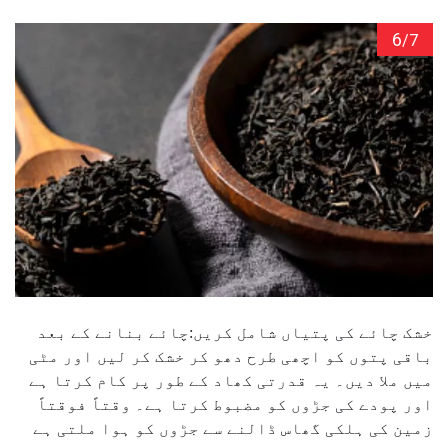
6
/7
خشک چائے کی پتیاں شامل کریں:چائے بنانے کے بعد
باقی پتوں کو اچھی طرح دھو کر خشک کر لیں اور مٹی
میں ملا دیں۔ یہ قدرتی کھاد کے طور پر کام کرتا ہے
اور پودے کی جڑوں کو مضبوط کرتا ہے۔ وقتاً فوقتاً
زمین کی ہلکی گھاس ڈالنے سے جڑوں کو ہوا ملتی ہے