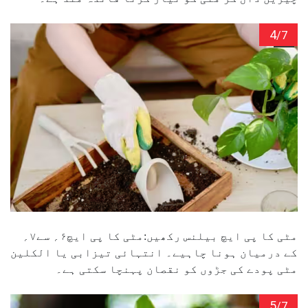
4
/7
مٹی کا پی ایچ بیلنس رکھیں:مٹی کا پی ایچ۶؍ سے۷؍
کے درمیان ہونا چاہیے۔ انتہائی تیزابی یا الکلین
مٹی پودے کی جڑوں کو نقصان پہنچا سکتی ہے۔
5
/7