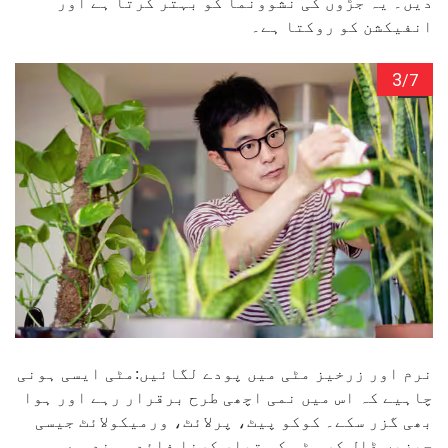
دیں۔ یہ جڑوں کی نشوونما کو بہتر کرتا ہے اور
انفیکشن کو روکتا ہے۔
3
/7
نرم اور زرخیز مٹی میں پودے لگائیں:مٹی ایسی ہونی
چاہیے کہ اس میں نمی اچھی طرح برقرار رہے اور ہوا
بھی گزر سکے۔ کوکو پیٹ، پرلائٹ، ورمیکولائٹ جیسی
چیزیں ڈال کر مٹی کو تیار کرنا فائدہ مند ہے۔