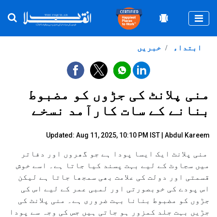
Togg
ابتداء
خبریں
منی پلانٹ کی جڑوں کو مضبوط
بنانے کے سات کارآمد نسخے
Updated: Aug 11, 2025, 10:10 PM IST |
Abdul Kareem
منی پلانٹ ایک ایسا پودا ہے جو گھروں اور دفاتر
میں سجاوٹ کے لیے بہت پسند کیا جاتا ہے۔ اسے خوش
قسمتی اور دولت کی علامت بھی سمجھا جاتا ہے لیکن
اس پودے کی خوبصورتی اور لمبی عمر کے لیے اس کی
جڑوں کو مضبوط بنانا بہت ضروری ہے۔ منی پلانٹ کی
جڑیں بہت جلد کمزور ہو جاتی ہیں جس کی وجہ سے پودا