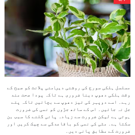
مسلسل ہلکی سورج کی روشنی دیں:منی پلانٹ کو صبح کے
وقت ہلکی دھوپ دینا ضروری ہے تاکہ پودا صحت مند
رہے۔ اسے دوپہر کی تیز دھوپ سے بچائیں تاکہ پتے
جل نہ جائیں۔ اس کے ساتھ جڑوں کو نمی کی ضرورت
ہوتی ہے لیکن ضرورت سے زیادہ پانی گلنے کا سبب بن
سکتا ہے۔ مٹی کی نمی کو باقاعدگی سے چیک کریں اور
ضرورت کے مطابق پانی دیں۔