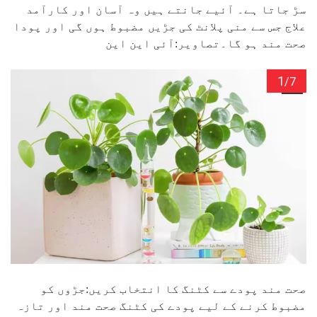
سڑ جاتا ہے۔ آئیے جانتے ہیں وہ آسان اور کارآمد
علاج جس سے منی پلانٹ کی جڑیں مضبوط ہوں گی اور پودا
صحت مند ہو گا۔تصاویر:آئی این این
1
/7
صحت مند پودے سے کٹنگ کا انتخاب کریں:جڑوں کو
مضبوط کرنے کے لیے پودے کی کٹنگ صحت مند اور تازہ