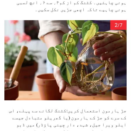
ہونی چاہئیں۔ کٹنگ کم از کم۴؍ سے ۶؍ انچ لمبی
ہونی چاہیے تاکہ اچھی جڑیں نکل سکیں۔
2
/7
جڑ ہارمون استعمال کریں:کٹنگ لگانے سے پہلے، اس
کے سرے کو جڑ کے ہارمون (یا گھریلو متبادل جیسے
ایلو ویرا جیل، شہد، دار چینی پاؤڈر) میں ڈبو