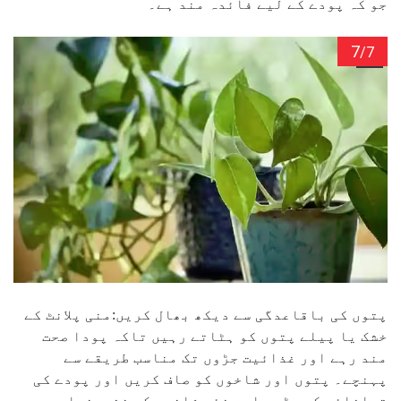
جو کہ پودے کے لیے فائدہ مند ہے۔
7
/7
پتوں کی باقاعدگی سے دیکھ بھال کریں:منی پلانٹ کے
خشک یا پیلے پتوں کو ہٹاتے رہیں تاکہ پودا صحت
مند رہے اور غذائیت جڑوں تک مناسب طریقے سے
پہنچے۔ پتوں اور شاخوں کو صاف کریں اور پودے کی
توانائی کو جڑوں اور نئی شاخوں کی نشوونما میں