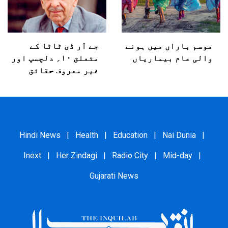
موسم باراں میں ہونے
جے آر ڈی ٹاٹا کے
والی عام بیماریاں
متعلق ۱۰؍ دلچسپ اور
غیر معروف حقائق
Hindi News
|
Health
|
Education
|
Nai Dunia
|
Inext
|
Her Zindagi
|
Radio City
|
Mid-day
|
Gujarati News