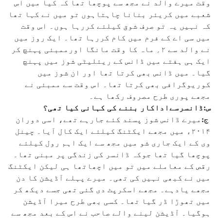
وقت میرے والد نے مجھ سے پوچھا تھا کہ کیا میں اس
شعبے میں کریئر بنانا چاہتاہوں تو میں نے کہا تھا
کہ نہیں یہ تو صرف شوق کیلئے کررہا ہوں۔ اس وقت
میں سی اے کے فرم میں کام کررہا تھا۔ ایک روز میں
نے والد سے ۲؍ ماہ کا وقت مانگا اورممبئی پہنچ کر
ایک ہی ہفتے میں ڈانس کے ریئلیٹی شوز میں پہنچ
گیا۔ میں ڈانس بھی کرتا تھا اور ان شوز میں
کوریوگرافی بھی کرتا تھا۔ اس وقت سے ممبئی نے
مجھے پوری طرح مصروف رکھا ہے۔
س:ڈانسرسےاداکار بننے کی کہانی کیا تھی؟
ج:
میرے ڈانس شوز پسند کئے جارہے تھے، اسی دوران
۲۰۱۴ء میں مجھے ایکٹنگ کیلئے ایک کال آیا۔ چینل
وی کے ایک جاری شو میں مجھ سے ایک اہم رول کیلئے
پوچھا گیا تھا جوکہ ڈانسر کی زندگی پر مبنی تھا۔
رقص کے معاملے میں تو میں اچھاتھا ہی لیکن ایکٹنگ
میں نے کبھی نہیں کی تھی۔ میرے پہلے آڈیشن کا دن
مجھے یادہے۔ مجھے اسکرپٹ دی گئی تھی جسے دیکھ کر
میں تھوڑا ڈر گیا تھا۔ کسی بھی طرح میرا آڈیشن
ہوگیا۔ آڈیشن لینے والے صاحب نے اس کے بعد مجھ سے