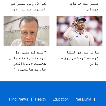
نہیں ہے: خاقان
کو۵۰؍ویں نمبر کی
فیدان
اشمیتانے ہرا دیا
سائی سدرشن لنکا
’’ملت کے تئیں دل
کیخلاف ٹیسٹ سیریز سے
دردمند رکھنے والی
باہر
شخصیت تھے ڈاکٹر
جاوید شاہجہاں‘‘
Hindi News
|
Health
|
Education
|
Nai Dunia
|