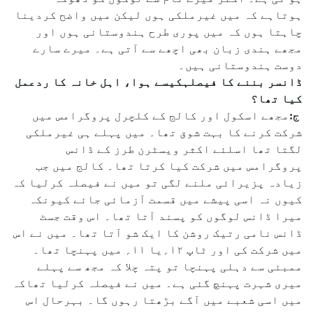
ہوتاہے کہ میں غیرملکی ہوں لیکن میں واضح کردینا
چاہتا ہوں کہ میں پوری طرح ہندوستانی ہوں اور
مجھے ہندی زبان بھی اچھے سے آتی ہے۔ میرے سارے
دوست ہندوستانی ہیں۔
ڈانسر بننے کا فیصلہکیسے ہوا، اہل خانہ کا ردعمل
کیا تھا؟
ج:
مجھے اسکول اور کالج کے کلچرل پروگرامس میں
شرکت کرنے کا بہت شوق تھا۔ میں پہلے ہی غیرملکی
لگتا تھا اسلئے اکثر ویسٹرن طرز کے ڈانس
پروگرامس میں شرکت کیا کرتا تھا۔ کالج میں جب
زیادہ پزیرائی ملنے لگی تو میں نے فیصلہ کرلیا کہ
کیوں نہ اسی پیشے میں قسمت آزمائی جائے کیونکہ
میرا ڈانس لوگوں کو پسند آتا تھا۔ اس وقت جسٹ
ڈانس نامی رتیک روشن کا ایک شو آتا تھا۔ میں نے اس
میں شرکت کی اور ٹاپ ۱۲؍یا ۱۱؍ میں پہنچا تھا۔
ممبئی سے دہلی پہنچا تو پتہ چلا کہ مجھ سے پہلے
میری شہرت پہنچ گئی ہے۔ میں نے فیصلہ کرلیا تھاکہ
میں اسی شعبے میں آگے بڑھتا رہوں گا۔ بہرحال اس