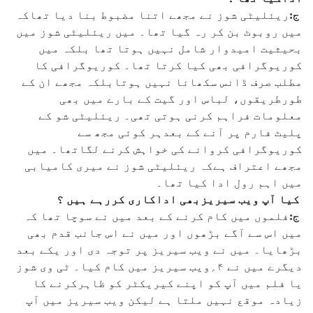
ج:
ریئلیٹی شوز نے مجھے اتنا مضبوط بنا دیا تھاکہ
میں روبوٹ بن کر رہ گیا تھا۔ میں ریئلیٹی شوز میں
بحیثیت امیدوار شامل نہیں ہوتا تھا بلکہ میں
کوریوگرافی بھی کیا کرتا تھا۔ کوریوگرافی کا
مطلب صرف ڈانس سکھانا نہیں ہوتابلکہ مجھے ان کے
طورطریقوں، لباس اور گیت کے بارے میں بھی
معلومات فراہم کرنی ہوتی تھی۔ ریئلیٹی شو کے
پلیٹ فارم پر آنے کے بعدہر کوئی مجھ سے
کوریوگرافی کروانے کی خواہش کرنے لگاتھا۔ میں
مجھے اعتراف ہےکہ ریئلیٹی شوز نے میری کامیابی
میں اہم رول ادا کیا تھا۔
کیا آپ ویب سیریزبھی اداکاری کررہے ہیں ؟
ج:
فلموں میں کام کرنے کے بعد میں نے سوچا تھا کہ
میں اس سے آگے بڑھوں اور میں نے اس جانب قدم بھی
بڑھایا۔ میں نے ویب سیریز پر توجہ دی اور یکے بعد
دیگرے میں نے ۴؍ویب سیریز میں کام کیا۔ ٹی وی شوز
یا فلم میں آپ کو اپنے کیریکٹر کو ظاہرکرنے کا
زیادہ موقع نہیں ملتا ہے لیکن ویب سیریز میں آپ