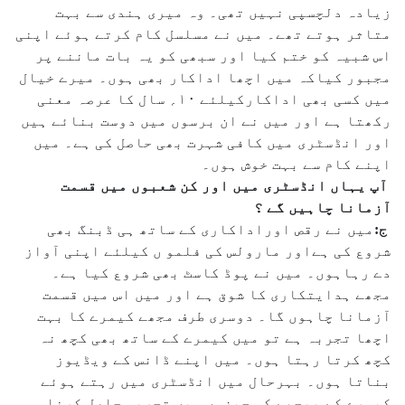
زیادہ دلچسپی نہیں تھی۔ وہ میری ہندی سے بہت
متاثر ہوتے تھے۔ میں نے مسلسل کام کرتے ہوئے اپنی
اس شبیہ کو ختم کیا اور سبھی کو یہ بات ماننے پر
مجبور کیاکہ میں اچھا اداکار بھی ہوں۔ میرے خیال
میں کسی بھی اداکارکیلئے ۱۰؍ سال کا عرصہ معنی
رکھتا ہے اور میں نے ان برسوں میں دوست بنائے ہیں
اور انڈسٹری میں کافی شہرت بھی حاصل کی ہے۔ میں
اپنے کام سے بہت خوش ہوں۔
آپ یہاں انڈسٹری میں اور کن شعبوں میں قسمت
آزمانا چاہیں گے ؟
ج:
میں نے رقص اوراداکاری کے ساتھ ہی ڈبنگ بھی
شروع کی ہےاور مارولس کی فلمو ں کیلئے اپنی آواز
دے رہاہوں۔ میں نے پوڈ کاسٹ بھی شروع کیا ہے۔
مجھے ہدایتکاری کا شوق ہے اور میں اس میں قسمت
آزمانا چاہوں گا۔ دوسری طرف مجھے کیمرے کا بہت
اچھا تجربہ ہے تو میں کیمرے کے ساتھ بھی کچھ نہ
کچھ کرتا رہتا ہوں۔ میں اپنے ڈانس کے ویڈیوز
بناتا ہوں۔ بہرحال میں انڈسٹری میں رہتے ہوئے
کیمرے کے پیچھے کی چیزوں میں تجربہ حاصل کرنا