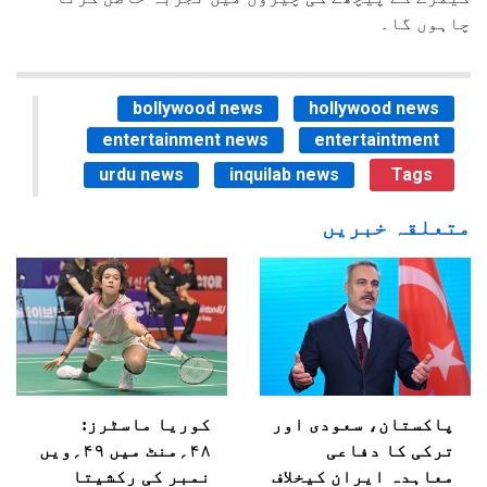
چاہوں گا۔
bollywood news
hollywood news
entertainment news
entertaintment
urdu news
inquilab news
Tags
متعلقہ خبریں
پاکستان، سعودی اور
کوریا ماسٹرز:
ترکی کا دفاعی
۴۸؍منٹ میں ۴۹؍ویں
معاہدہ ایران کیخلاف
نمبر کی رکشیتا