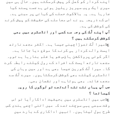
اپنے کردار کو کھل کر پیش کرسکتے ہیں۔ حال ہی میں
میری ایک ویب سیریز ریلیز ہوئی ہے جسے پسند کیا
جارہا ہے۔ یہ بالاکوٹ حملے کی کہانی پر مبنی ہے۔
اس کے ذریعہ ہم نے اس معاملے کی حقیقت کو پیش کرنے
کی کوشش کی ہے۔
آپ اپنے لُک کی وجہ سے کسی اور انڈسٹری میں بھی
کوشش کرسکتے ہیں ؟
ج:
میرا لُک تھوڑاچینی جیسا ہے۔ اکثر مجھے نارتھ
ایسٹ والے کردار ہی کرنے کا موقع دیا جاتا ہے۔
اگر کوئی پروڈکشن ہاؤس شو یا فلم بنارہا ہے تووہ
مجھے نارتھ ایسٹ کے افراد کے رول کیلئے رابطہ کرے
گا۔ میرا لُک کورین جیسا بھی ہے اور میں وہاں کی
انڈسٹری کیلئے بھی کوشش کرسکتاہوں۔ میرے لُک سے
مجھے فائدہ بھی ہوتاہے اور نقصان بھی۔
جب آپ یہاں نئے نئے آئےتھے تو لوگوں کا رویہ
کیساتھا ؟
ج:
جب میں انڈسٹری میں بحیثیت اداکارآیا تو اس
وقت سبھی یہی سوچتے تھے کہ میں اتنی اچھی ہندی کس
طرح بول لیتاہوں۔ انہیں اداکاری کے بارے میں