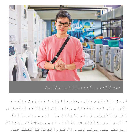
جیسن تھیم۔ تصویر : آئی این این
شوبز انڈسٹری میں بہت سے افراد نے بیرون ملک سے
آکر اپنی قسمت چمکائی ہےاور ان افراد کو انڈسٹری
نے سرآنکھوں پر بھی بٹھایا ہے۔ انہی میں سے ایک
ڈانسر اور اداکار جیسن تھیم بھی ہیں جن کی پیدائش
امریکہ میں ہوئی تھی۔ ان کے والدین کا تعلق چین