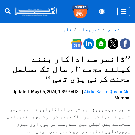
Togg
ابتداء
تفریحات
فلم
’’ڈانسر سے اداکار بننے
کیلئے مجھے ۳؍ سال تک مسلسل
محنت کرنی پڑی تھی ‘‘
Updated: May 05, 2024, 1:39 PM IST |
Abdul Karim Qasim Ali
|
Mumbai
فلم، ویب سیریز اور ٹی وی اداکاراور ڈانسر جیسن
تھیم نے کہا کہ میرا لُک دیکھ کر لوگ مجھے غیرملکی
سمجھتے ہیں لیکن میں ہندوستانی ہوں اور میری
پرورش اور تعلیم دونوں دہلی میں ہوئی ہے۔