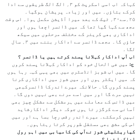
کہاکہ اب اسی اسکرپٹ کو ۳؍ الگ الگ طریقوں سے ادا
کرکے بتاؤں۔ میں اور زیادہ پریشان ہوگیا۔
۲۵؍سے۳۰؍ ٹیک کے بعد میرا آڈیشن مکمل ہوا۔ اس وقت
مجھ سے کہا گیا تھا کہ میں ڈانسر اچھا ہوں اور
اداکاری بھی کریئر کے مختلف مرحلوں میں سیکھ
جاؤں گا۔ مجھے ڈانسر سے اداکار بننے میں ۳؍ سال
لگا۔
اب آپ اداکار کہلانا پسند کرتے ہیں یا ڈانسر ؟
ج:
میں فی الحال خود کو اداکار کہلانا پسند کروں
گا۔ میں اب شوبز انڈسٹری میں بھی یہی کہہ رہا ہوں
کہ میں ایکٹر ہوں اور میں شوز میں اداکاری کرنا
پسند کروں گا۔ حالانکہ میرے اندرکا ڈانسرکبھی
نہیں مرے گا اور میں اسے مرنے بھی نہیں دوں گا۔
میں ڈانس کے معاملے میں ہرمشکل سے مشکل چیز بھی
آسانی سے کرگزر تا ہوں جوکہ دیگر اداکارشاید
نہیں کرسکتے۔ میرے اندر رقص رچا بسا ہے اور میں
اس کی مشق بھی مستقل طورپر کرتا رہتاہوں۔
کیاریئلیٹی شوز نےآپ کی کامیابی میں اہم رول
اداکیا تھا ؟