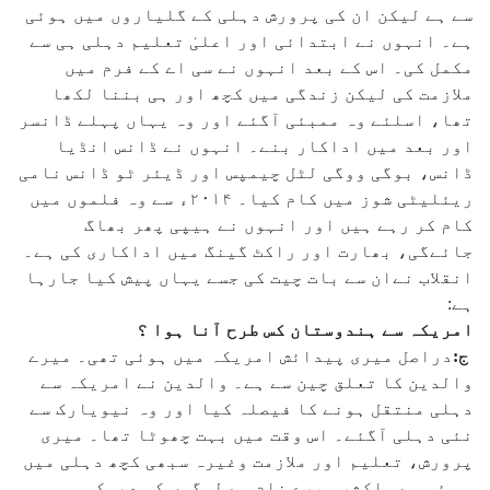
سے ہے لیکن ان کی پرورش دہلی کے گلیاروں میں ہوئی
ہے۔ انہوں نے ابتدائی اور اعلیٰ تعلیم دہلی ہی سے
مکمل کی۔ اس کے بعد انہوں نے سی اے کے فرم میں
ملازمت کی لیکن زندگی میں کچھ اور ہی بننا لکھا
تھا، اسلئے وہ ممبئی آگئے اور وہ یہاں پہلے ڈانسر
اور بعد میں اداکار بنے۔ انہوں نے ڈانس انڈیا
ڈانس، بوگی ووگی لٹل چیمپس اور ڈیئر ٹو ڈانس نامی
ریئلیٹی شوز میں کام کیا۔ ۲۰۱۴ء سے وہ فلموں میں
کام کر رہے ہیں اور انہوں نے ہیپی پھر بھاگ
جائےگی، بھارت اور راکٹ گینگ میں اداکاری کی ہے۔
انقلاب نےان سے بات چیت کی جسے یہاں پیش کیا جارہا
ہے:
امریکہ سے ہندوستان کس طرح آنا ہوا ؟
ج:
دراصل میری پیدائش امریکہ میں ہوئی تھی۔ میرے
والدین کا تعلق چین سے ہے۔ والدین نے امریکہ سے
دہلی منتقل ہونے کا فیصلہ کیا اور وہ نیویارک سے
نئی دہلی آگئے۔ اس وقت میں بہت چھوٹا تھا۔ میری
پرورش، تعلیم اور ملازمت وغیرہ سبھی کچھ دہلی میں
ہو ئی ہے۔ اکثر میرے نام سے لوگوں کو دھوکہ