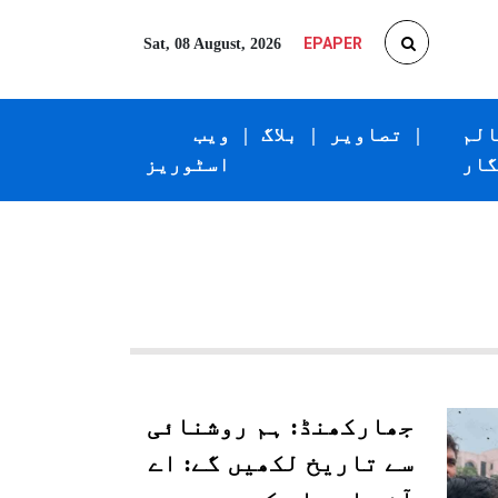
EPAPER
Sat, 08 August, 2026
الم
|
تصاویر
|
بلاگ
|
ویب
گار
اسٹوریز
جھارکھنڈ: ہم روشنائی
سے تاریخ لکھیں گے: اے