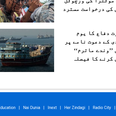
موئترا کی ورچوئل
 کی درخواست مسترد
ت دفاع کا یوم
ی کے دعوت نامے پر
’’وندے ماترم‘‘
 کرنے کا فیصلہ
ducation
|
Nai Dunia
|
Inext
|
Her Zindagi
|
Radio City
|