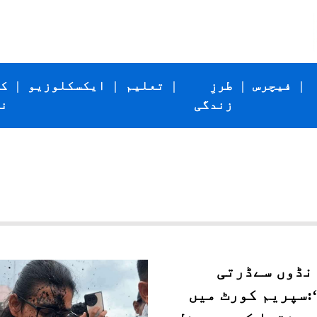
|
فیچرس
|
طرزِ
|
تعلیم
|
ایکسکلوزیو
|
ک
زندگی
ن
انڈوں سےڈرتی
:سپریم کورٹ میں