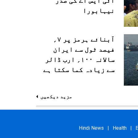
آئی ایس اے کی صدر
نیہابورا
آبنائے ہرمز پر ۷؍
فیصد ٹول سے ایران
سالانہ ۱۰۰؍ ارب ڈالر
سے زیادہ کما سکتا ہے
مزید دیکھیں
Hindi News
|
Health
|
E