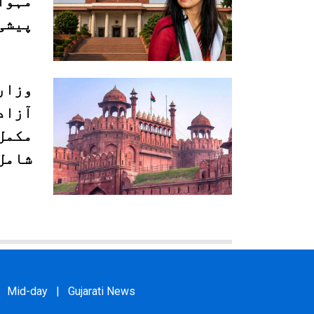
مہوا
پیشی
وزار
آزاد
مکمل 
شامل
Mid-day
|
Gujarati News