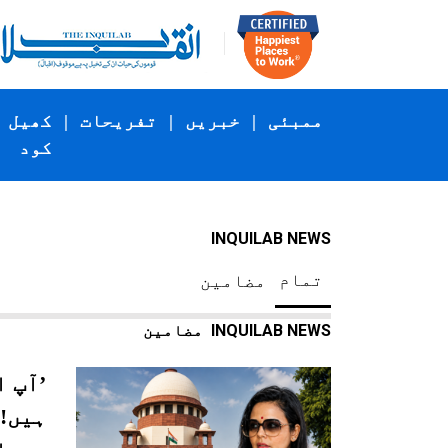
ممبئی
|
خبریں
|
تفریحات
|
کھیل
کود
INQUILAB NEWS
تمام
مضامین
INQUILAB NEWS
مضامین
’آپ 
ہیں!‘