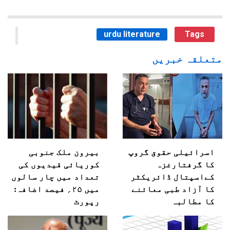
urdu literature
Tags
متعلقہ خبریں
اسرائیلی حقوق گروپ
بیرون ملک جنوبی
کا گرفتارغزہ
کوریائی قیدیوں کی
کےاسپتال ڈائریکٹر
تعداد میں چار سالوں
کا آزاد طبی معائنے
میں ۲۵؍ فیصد اضافہ:
کا مطالبہ
رپورٹ