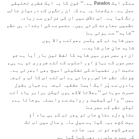
سنگم ایک Paradox ہے۔‘‘ جَون کا یہ ایک فطری تخلیقی
عمل ہے۔ دیکھنا یہ ہے کہ ان رنگوں کے درمیان غالب
رنگ کیا ہے۔ اس تلاش میں ان کی غزلوں سے زیادہ
نظمیں معاونت کرتی ہیں۔ مجموعے کی ابتداء ہی نظم
’’شاید‘‘ سے ہوتی ہے:
میں شاید تم کو یکسر بھولنے والا ہوں
شاید جانِ جاں شاید…
ان دو مصرعوں میں شاید کا لفظ تین بار آیا ہے جو
مصرعوں کے بہاؤ اور اسلوب کے لئے ضروری تو ہے ہی،
محبت اور نفسیات کی تشکیلی امیج بھی ابھرتی ہے۔
چونکہ نظم خالص رومانی ہے اس لئے اس کا لب و لہجہ
یادوں سے پُر ایک ایسا عشقیہ لہجہ ہے جہاں بقول
حسرت موہانی ’’بھلاتا لاکھ ہوں لیکن برابر یاد آتے
ہیں ‘‘ والی کیفیت و روایت سے وابستہ ہوجاتا ہے،
لیکن نظم کے مصرعے:
متاعِ دل، متاعِ جاں تو پھر تم کم ہی یاد آؤ
بہت کچھ بہہ گیا ہے سیلِ ماہ و سال میں اب تک
سبھی کچھ تو نہ بہہ جائے
کہ میرے پاس رہ بھی کیا گیا ہے