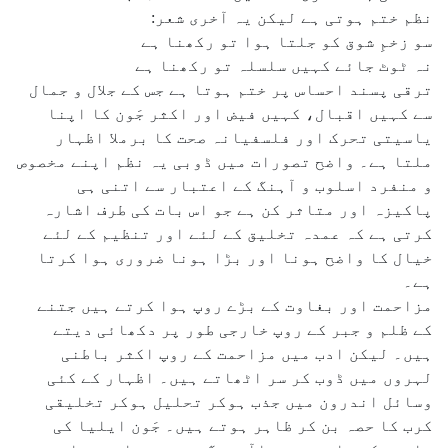
نظم ختم ہوتی ہے لیکن یہ آخری شعر:
سو زخمِ شوق کو جلتا ہوا تو رکھنا ہے
نہ ٹوٹ جائے کہیں سلسلہ تو رکھنا ہے
ترقی پسند احساس پر ختم ہوتا ہے جس کے جلال و جمال
سے کہیں اقبال، کہیں فیض اور اکثر جَون کا اپنا
یاسیتی تحرک اور فلسفیانہ صحت کا برملا اظہار
ملتا ہے۔ واضح تصورات میں ڈوبی یہ نظم اپنے مخصوص
و منفرد اسلوب و آہنگ کے اعتبار سے اتنی ہی
پاکیزہ اور متاثر کن ہے جو اس بات کی طرف اشارہ
کرتی ہے کہ عمدہ تخلیق کے لئے اور تنظیم کے لئے
خیال کا واضح ہونا اور بڑا ہونا ضروری ہوا کرتا
ہے۔
مزاحمت اور بغاوت کے بڑے روپ ہوا کرتے ہیں جتنے
کے ظلم و جبر کے روپ خارجی طور پر دکھائی دیتے
ہیں۔ لیکن ادب میں مزاحمت کے روپ اکثر باطنی
لہروں میں ڈوب کر سر اٹھاتے ہیں۔ اظہار کے کئی
وسائل اندرون میں جذب ہوکر تحلیل ہوکر تخلیقی
کرب کا حصہ بن کر ظاہر ہوتے ہیں۔ جَون ایلیا کی