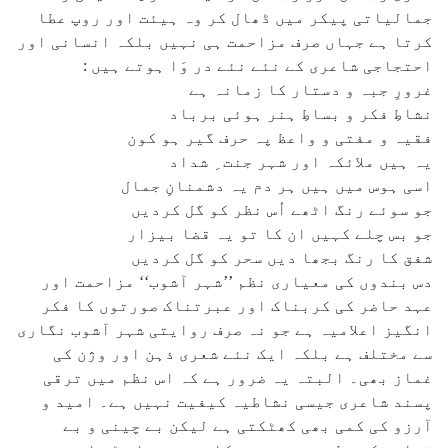
جمالیاتی پیکر میں ڈھال کر وہ ہیئت اور روپ عطا
کرتا ہے جہاں صرف مزاحمت ہی نہیں بلکہ انسانی اور
احتجاجی شاعری کے نئے نئے در وَا ہوتے ہیں :
غرورِ جبہ و دستار کا زمانہ ہے
نشاطِ فکر و بساطِ ہنر ہوئی برباد
فقیہ و مفتی و واعظ پہ حرف گیر ہو کون
یہ ہیں ملائکہ اور شہر جنت ِ شداد
اسی ہوس میں ہیں ہر دم یہ دشمنانِ جمال
جو سوئے رنگ اٹھے اُس نظر کو گل کردیں
جو بس چلے کہیں ان کا تو یہ قضا بیزار
شفق کا رنگ بجھا دیں سحر کو گل کردیں
دس بندوں کی معیاری نظم ’’شہر آشوب‘‘ مزاحمت اور
عہد حاضر کی کربناک اور عبرتناک صورتوں کا فکر
انگیز اعلامیہ ہے جو نہ صرف روایتی شہر آشوب نگاری
سے مختلف ہے بلکہ ایک نئے شعری ذہن اور وژن کی
غماز بھی۔ البتہ یہ ضرور ہے کہ اس نظم میں ترقی
پسند شاعری جیسی نشاطیہ کیفیت نہیں ہے۔ امید و
آرزو کی کمی بھی کھٹکتی ہے لیکن بے چینی و بے