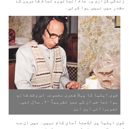
زندگی گزاری وہ عام انسانوں، تمام شاعروں کے
مقدر میں نہیں ہوا کرتی۔
جَون ایلیا کا پہلا شعری مجموعہ اس وقت شائع
ہوا تھا جب ان کی عمر تقریباً ۶۰؍ سال تھی۔
تصویر: آئی این این
جَون ایلیا پر لکھنا آسان کام نہیں۔ میں ان سے