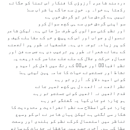
دردمند شاعر، آرزوؤں کا فنکار اس تمنا کو جگائے
رکھتا ہے خواہ وہ خون سے جاگے یا شراب سے:
نہیں ہے گردشِ ساغر تو گردشِ خوں ہے
سو اپنی گردشِ خوں سے ہی کچھ سوال کرو
اور نظم کئی سوالوں کی طرف مڑ جاتی ہے۔ لیکن شاعر
نےسوال و جواب اور اس کے پیچ و خم کے مقابلے کیف و
کم پر زیادہ توجہ دی ہے۔ فلسفیانہ طور پر الجھنے
کے بجائے شعرانہ طور پر ترغیب دی ہے جس سے فن اور
جمال، حرکت و جلال کے ملے جلے عناصر کے ذریعے یہ
نظم اقبالؔ اور فیضؔ کے رنگ میں ڈھل کر امید و
نشاط اور جستجوئے حیات کا جامہ پہن لیتی ہے:
کوئی امید دلاؤ کہ آرزو تو رہے
نظر اٹھے نہ اٹھے دل ہی کچھ ٹھہر جائے
قدم اٹھیں نہ اٹھیں کوئی جستجو تو رہے
ہو چارۂ غمِ جاں کیا یہ گفتگو تو رہے
چارۂ غم کی اصطلاح سے نظم انفرادیت و محدودیت کا
شکار سی لگتی ہے لیکن یہاں شاعر نے اس کو وسیع
تناظر میں استعمال کرکے نظم کو بلندی اور وسعت
عطا کی ہے۔ آخری حصے میں عاشقانہ جذبات کے ساتھ