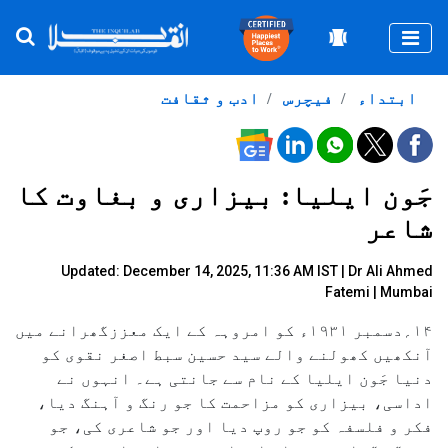
Togg
ابتداء
فیچرس
ادب و ثقافت
جَون ایلیا: بیزاری و بغاوت کا
شاعر
Updated: December 14, 2025, 11:36 AM IST |
Dr Ali Ahmed
Fatemi | Mumbai
۱۴؍دسمبر ۱۹۳۱ء کو امروہہ کے ایک معززگھرانے میں
آنکھیں کھولنے والے سید حسین سبط اصغر نقوی کو
دنیا جَون ایلیا کے نام سے جانتی ہے۔ انہوں نے
اداسی، بیزاری کو مزاحمت کا جو رنگ و آہنگ دیا،
فکر و فلسفہ کو جو روپ دیا اور جو شاعری کی، جو