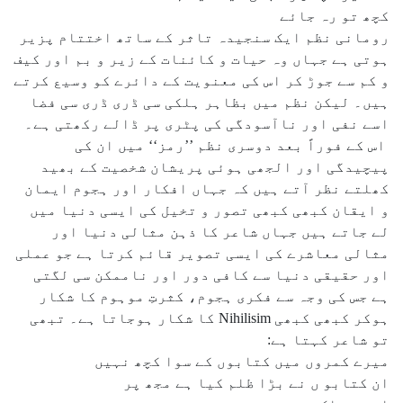
کچھ تو رہ جائے
رومانی نظم ایک سنجیدہ تاثر کے ساتھ اختتام پزیر
ہوتی ہے جہاں وہ حیات و کائنات کے زیر و بم اور کیف
و کم سے جوڑ کر اس کی معنویت کے دائرے کو وسیع کرتے
ہیں۔ لیکن نظم میں بظاہر ہلکی سی ڈری ڈری سی فضا
اسے نفی اور ناآسودگی کی پٹری پر ڈالے رکھتی ہے۔
اس کے فوراً بعد دوسری نظم ’’رمز‘‘ میں ان کی
پیچیدگی اور الجھی ہوئی پریشان شخصیت کے بھید
کھلتے نظر آتے ہیں کہ جہاں افکار اور ہجوم ایمان
و ایقان کبھی کبھی تصور و تخیل کی ایسی دنیا میں
لے جاتے ہیں جہاں شاعر کا ذہن مثالی دنیا اور
مثالی معاشرے کی ایسی تصویر قائم کرتا ہے جو عملی
اور حقیقی دنیا سے کافی دور اور ناممکن سی لگتی
ہے جس کی وجہ سے فکری ہجوم، کثرتِ موہوم کا شکار
ہوکر کبھی کبھی Nihilisim کا شکار ہوجاتا ہے۔ تبھی
تو شاعر کہتا ہے:
میرے کمروں میں کتابوں کے سوا کچھ نہیں
ان کتابو ں نے بڑا ظلم کیا ہے مجھ پر