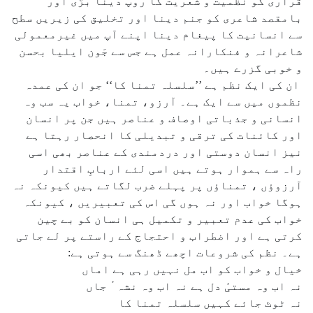
قراری کو نظمیت و شعریت کا روپ دینا بڑی اور
بامقصد شاعری کو جنم دینا اور تخلیق کی زیریں سطح
سے انسانیت کا پیغام دینا اپنے آپ میں غیرمعمولی
شاعرانہ و فنکارانہ عمل ہے جس سے جَون ایلیا بحسن
و خوبی گزرے ہیں۔
ان کی ایک نظم ہے ’’سلسلہ تمنا کا‘‘ جو ان کی عمدہ
نظموں میں سے ایک ہے۔ آرزو، تمنا، خواب یہ سب وہ
انسانی و جذباتی اوصاف و عناصر ہیں جن پر انسان
اور کائنات کی ترقی و تبدیلی کا انحصار رہتا ہے
نیز انسان دوستی اور دردمندی کے عناصر بھی اسی
راہ سے ہموار ہوتے ہیں اسی لئے اربابِ اقتدار
آرزوؤں ، تمناؤں پر پہلے ضرب لگاتے ہیں کیونکہ نہ
ہوگا خواب اور نہ ہوں گی اس کی تعبیریں ، کیونکہ
خواب کی عدم تعبیر و تکمیل ہی انسان کو بے چین
کرتی ہے اور اضطراب و احتجاج کے راستے پر لے جاتی
ہے۔ نظم کی شروعات اچھے ڈھنگ سے ہوتی ہے:
خیال و خواب کو اب مل نہیں رہی ہے اماں
نہ اب وہ مستیٔ دل ہے نہ اب وہ نشہ ٔ جاں
نہ ٹوٹ جائے کہیں سلسلہ تمنا کا