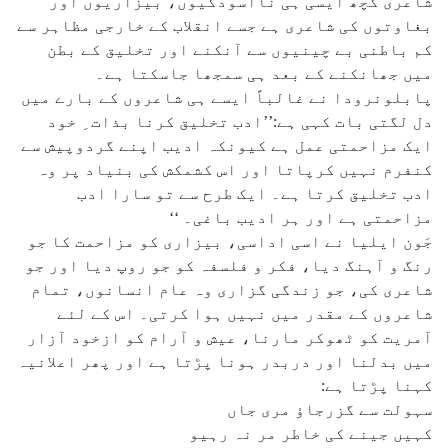
شاعری کچھ ایسی ہی ناآسودگیوں، بیزاریوں اور
بغاوتوں کی شاعری ہے جسے انقلاب کے خارجی مظاہر سے
کم باطنی بے چینیوں سے آنکنے اور تخلیق کے بطن
میں جھانکنے کے بعد ہی سمجھا جاسکتا ہے۔
پابلونرودا نے غالباً ایسے ہی شاعروں کے بارے میں
دل لگتی بات کہی ہے:’’ادب تخلیق کرنا بذات ِ خود
ایک مزاحمتی عمل ہے کیونکہ ادیب اپنے گردوپیش سے
کنفرم نہیں کرپاتا اور اس کشمکش کی بنیاد پر وہ
ادب تخلیق کرتا ہے۔ ایک طرح سے تو سارا ادب
مزاحمتی ہے اور ہر ادیب باغی۔ ‘‘
جَون ایلیا نے اسی اداسی، بیزاری کو مزاحمت کا جو
رنگ و آہنگ دیا، فکر و فلسفہ کو جو روپ دیا اور جو
شاعری کی، جو زندگی گزاری وہ عام انسانوں، تمام
شاعروں کے مقدر میں نہیں ہوا کرتی۔ اس کے لئے
آمریت کو ٹھوکر مارنا، عیش و آرام کو ازخود آزار
میں بدلنا اور دربدر ہونا پڑتا ہے اور پھر اعلانیہ
کہنا پڑتا ہے:
سہولت سے گزرجاؤ مری جاں
کہیں جینے کی خاطر مر نہ رہیو