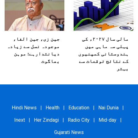
مالی سال ۲۰۲۷ء کی
جین زی، جین الفا،
پہلی سہ ماہی میں
موجودہ نسل سے زیادہ
ہندوستانی کمپنیوں
دیانتدارہے: موہن
کے نتائج توقعات سے
بھاگوت
بہتر
Hindi News
|
Health
|
Education
|
Nai Dunia
|
Inext
|
Her Zindagi
|
Radio City
|
Mid-day
|
Gujarati News