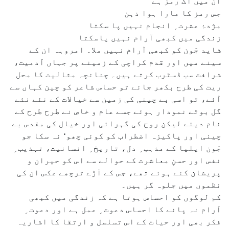
ان میں اک رمز ہے
جس رمز کا مارا ہوا ذہن
مژدۂ عشرت ِ انجام نہیں پا سکتا
زندگی میں کبھی آرام نہیں پاسکتا
شاید جَون کو کبھی آرام نہیں ملا۔ امروہہ ان کے
سینے میں اور قدم کراچی کے زمینے پر جہاں آدمیت،
شرافت سب ڈسٹرب کرتے ہیں۔ چنانچہ مثالیت کا محل
ریت کی طرح بکھر جائے تو حساس شاعر کو چین کہاں سے
آئے، تو اسی بے چینی کی زمین سے خیالات کے نئے نئے
گل بوٹے نمودار ہوئے جسے عام و خاص نے طرح طرح کے
نام دیئے لیکن روح کی گہرائی اور خیال کی مقدس بے
چینی اور پاکیزہ اضطراب کو کوئی چھو‘ نہ سکا جو
جَون ایلیا کے مذہب ِ دل، تاریخ ِ انسانیت، تہذیب ِ
نفس اور حسنِ معاشرت کے حوالے سے اس کو حیران و
پریشان کئے ہوئے تھے، جس کے آڑے ترچھے عکس ان کی
نظموں میں جلوہ گر ہیں۔
کم لوگوں کو احساس ہوتا ہے کہ زندگی میں کبھی
آرام نہ پانے کا احساس دعوت ِ عمل ہے اور دعوت ِ
فکر بھی اور حیات کے اس تسلسل و ارتقا کا اشاریہ