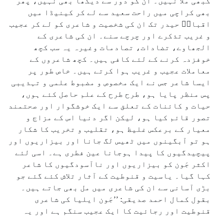
کبھی ملا نہیں۔ ان کو دور سے دیکھا بھی نہیں، پھر
بھی کراچی میں راحت سعید سے لے کر کینیڈا میں
اقبالؔ حیدر تک ان کی شخصیت و شاعری کو لے کر عجیب
و غریب تذکرے اور چرچے سنے۔ ان کی شاعری کے
الجھاوے، تضادات، تصادمات وغیرہ یہ سب کچھ
خوفزدہ کرنے کے لئے کافی ہیں۔ کچھ شاعروں کے
معاملات عجیب و غریب ہوا کرتے ہیں۔ خاص طور پر
ایسا شاعر جس نے ایک مخصوص و مضبوط علمی و تہذیبی
پس منظر پایا ہو، طرح طرح کے علم حاصل کئے ہوں،
حیات و کائنات کے تعلق سے ایک خوشگوار اور صحتمند
تصور قائم کیا ہو، لیکن اگر دنیا اس کے مزاج و
معیار کے برعکس غلیظ ہو، تقلیب و تخریب کا شکار
ہو تو آبگینوں میں ٹھیس لگ جانا اور بیزاریوں اور
پیچیدگیوں کا پیدا ہوجانا عین فطری ہے۔ اسی لئے
اکثر جَون کو بیزاریوں اور ناآسودگیوں کا شاعر
کہا گیا۔ یاسیت و قنوطیت کے آثار تلاش کئے گئے جو
بڑی آسانی سے ان کی شاعری میں مل بھی جاتے ہیں۔
بقول کمال احمد صدیقی: ’’جَون ایلیا کی شاعری
قنوطیت اور رجائیت کا ایک عجیب سنگم ہے اور یہ