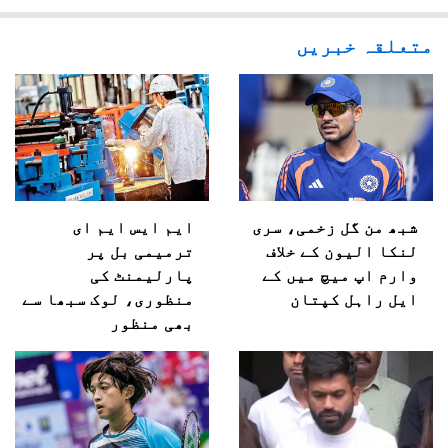
متعلقہ خبریں
شبھ من گل زخمی، سری
ایم ایس ایم ای
لنکا الیون کے خلاف
ترمیمی بل پر
وارم اپ میچ میں کے
پارلیمنٹ کی
ایل راہل کپتان
منظوری، لوک سبھا سے
بھی منظور