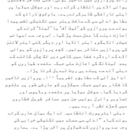
ہوائی اڈے پر انتظار کرتے رہے اور سوشل میڈیا پر
اپنی ناراضگی ظاہرکرتےرہے۔ باوثوق ذرائع کے
مطابق اے ٹی سی کے سافٹ ویئر میں تکنیکی نقص پیدا
ہونے سے پروازوں کو ’ٹیک آف‘ یا ’لینڈ‘ کرنے کی
اجازت دینے کا عمل سست پڑ گیا۔ اس وجہ سے اسپائس
جیٹ، انڈیگو، ایئر انڈیا اور دیگر کئی ایئر لائنز
کی پروازیں متاثر ہوئیں۔ کچھ پروازوں کو ہوائی
اڈے کے اردگرد فضا میں کافی دیر تک چکر کاٹنے کے
بعد لینڈنگ کی اجازت ملی جبکہ متعدد طیاروں کو
دہلی آنے سے پہلے ہی روٹ تبدیل کرنا پڑا۔
اے این آئی کے مطابق، تقریباً ۱۰۰؍ پروازیں تاخیر
کا شکار ہوئیں جبکہ سیکڑوں کو عارضی طور پر ملتوی
کردیا گیا۔ سوشل میڈیا پر متعدد ویڈیوس اور
تصاویر وائرل ہوئیں جن میں مسافر طویل قطاروں
میں کھڑے نظر آ رہے ہیں۔
دہلی ایئرپورٹ انتظامیہ نے ایک بیان جاری کرتے
ہوئے کہا، ’’اے ٹی سی سسٹم میں تکنیکی خرابی کی
وجہ سے پروازوں کے شیڈول پر اثر پڑا ہے۔ ہماری