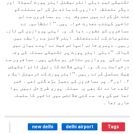
تکنیکی ٹیم دہلی انٹرنیشنل ایئر پورٹ لمیٹڈ اور
دیگر متعلقہ اداروں کے ساتھ مل کر اس مسئلے کو
جلد حل کرنے میں مصروف ہے۔ ہم مسافروں سے اس
تاخیر کیلئے معذرت خواہ ہیں۔‘‘ انتظامیہ نے
مسافروں کو مشورہ دیا کہ وہ اپنی پروازوں کی تازہ
معلومات کے لئےمتعلقہ ایئر لائنز سے رابطے میں
رہیں۔ دوسری جانب اسپائس جیٹ نے اپنے بیان میں
کہاکہ ’’دہلی ایئر پورٹ پر تکنیکی مسئلہ کی وجہ
سے اس کی پروازیں متاثر ہو سکتی ہیں۔ مسافروں سے
درخواست ہے کہ وہ اپنی فلائٹ کا رئیل ٹائم اسٹیٹس
چیک مسلسل کرتے رہیں۔‘‘ایئرپورٹ کے ٹرمینل ایک ،
۲؍ اور۳؍ پر مسافروں کی بھیڑ بڑھ گئی تھی ۔ خبر
لکھے جانے تک بھی یہ مسئلہ پوری طرح حل نہیں ہوا
تھا جس کی وجہ سے کئی فلائٹس میں تاخیر کا سلسلہ
جاری تھا ۔
new delhi
delhi airport
Tags