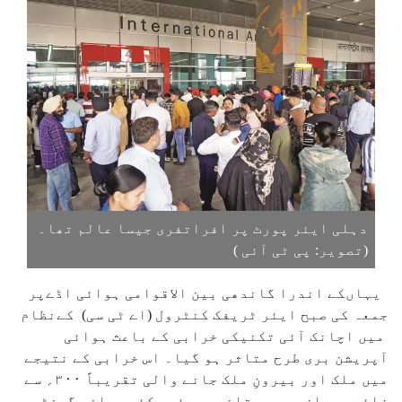
دہلی ایئر پورٹ پر افراتفری جیسا عالم تھا۔
(تصویر: پی ٹی آئی )
یہاںکے اندرا گاندھی بین الاقوامی ہوائی اڈےپر
جمعہ کی صبح ایئر ٹریفک کنٹرول (اے ٹی سی) کےنظام
میں اچانک آئی تکنیکی خرابی کے باعث ہوائی
آپریشن بری طرح متاثر ہو گیا۔ اس خرابی کے نتیجے
میں ملک اور بیرونِ ملک جانے والی تقریباً ۳۰۰؍ سے
زائد پروازوں میں تاخیر ہوئی۔ کئی مسافر گھنٹوں