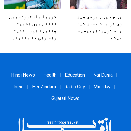
بی جے پی، مودی جین
کوریا ماسٹرز: سیمی
زی کو ملک دشمن کہنا
فائنل میں اشمیتا
بند کریں: ابھیجیت
چالیہا اور رکشیتا
دپکے
رام راج کا مقابلہ
Hindi News
|
Health
|
Education
|
Nai Dunia
|
Inext
|
Her Zindagi
|
Radio City
|
Mid-day
|
Gujarati News