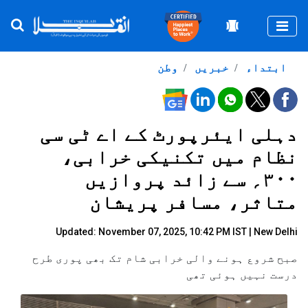
Togg
ابتداء
خبریں
وطن
دہلی ایئرپورٹ کے اے ٹی سی
نظام میں تکنیکی خرابی،
۳۰۰؍ سے زائد پروازیں
متاثر، مسافر پریشان
Updated: November 07, 2025, 10:42 PM IST | New Delhi
صبح شروع ہونے والی خرابی شام تک بھی پوری طرح
درست نہیں ہوئی تھی