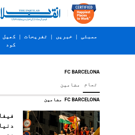
ممبئی
|
خبریں
|
تفریحات
|
کھیل
کود
FC BARCELONA
تمام
مضامین
FC BARCELONA
مضامین
دنیا