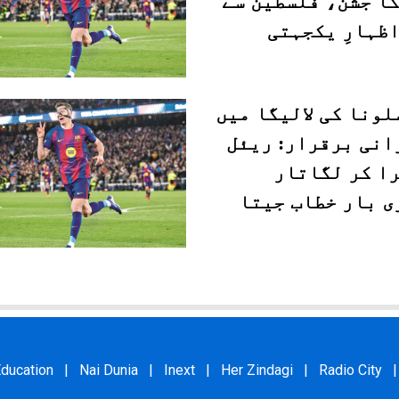
کا جشن، فلسطین سے
ظہارِ یکجہتی
ونا کی لالیگا میں
انی برقرار: ریئل
را کر لگاتار
ی بار خطاب جیتا
ducation
|
Nai Dunia
|
Inext
|
Her Zindagi
|
Radio City
|