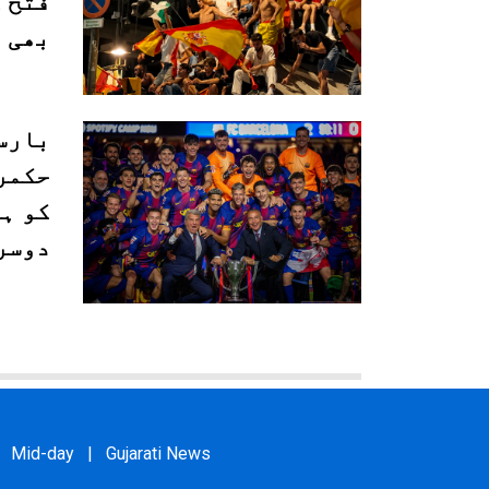
فتح 
بھی ا
بارسل
حکمر
کو ہ
دوسر
Mid-day
|
Gujarati News