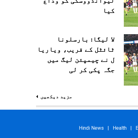
لیوانڈووسکی کو وداع
کیا
لا لیگا: بارسلونا
ٹائٹل کے قریب، ویاریا
ل نے چیمپئن لیگ میں
جگہ پکی کر لی
مزید دیکھیں
Hindi News
|
Health
|
E