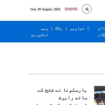
EPAPER
Sun, 09 August, 2026
الم
|
تصاویر
|
بلاگ
|
ویب
گار
اسٹوریز
بارسلونا نے فتح کے
ساتھ رابرٹ