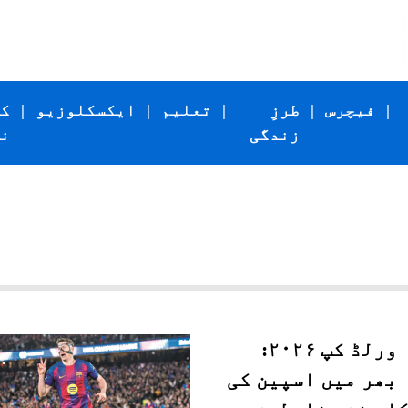
|
فیچرس
|
طرزِ
|
تعلیم
|
ایکسکلوزیو
|
ک
زندگی
ن
فیفا ورلڈ کپ ۲۰۲۶:
 بھر میں اسپین کی