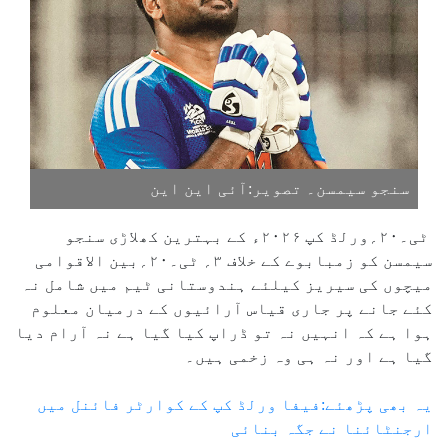
سنجو سیمسن۔ تصویر:آئی این این
ٹی۔۲۰؍ورلڈ کپ ۲۰۲۶ء کے بہترین کھلاڑی سنجو
سیمسن کو زمبابوے کے خلاف ۳؍ ٹی۔۲۰؍بین الاقوامی
میچوں کی سیریز کیلئے ہندوستانی ٹیم میں شامل نہ
کئے جانے پر جاری قیاس آرائیوں کے درمیان معلوم
ہوا ہے کہ انہیں نہ تو ڈراپ کیا گیا ہے نہ آرام دیا
گیا ہے اور نہ ہی وہ زخمی ہیں۔
یہ بھی پڑھئے:فیفا ورلڈ کپ کے کوارٹر فائنل میں
ارجنٹائنا نے جگہ بنائی