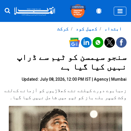
Togg
ابتداء
کھیل کود
کرکٹ
سنجو سیمسن کو ٹیم سے ڈراپ
نہیں کیا گیا ہے
Updated: July 08, 2026, 12:00 PM IST |
Agency
| Mumbai
زمبابوے دورے کیلئے نئے کھلاڑیوں کو آزمانے کےلئے
وکٹ کیپر بلے باز کو ٹیم میں شامل نہیں کیا گیا۔