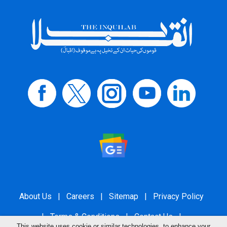
About Us
|
Careers
|
Sitemap
|
Privacy Policy
|
Terms & Conditions
|
Contact Us
|
This website uses cookie or similar technologies, to enhance your