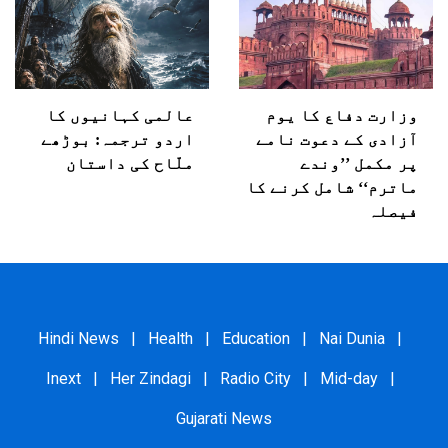
وزارت دفاع کا یوم
عالمی کہانیوں کا
آزادی کے دعوت نامے
اردو ترجمہ: بوڑھے
پر مکمل ’’وندے
ملّاح کی داستان
ماترم‘‘ شامل کرنے کا
فیصلہ
Hindi News
|
Health
|
Education
|
Nai Dunia
|
Inext
|
Her Zindagi
|
Radio City
|
Mid-day
|
Gujarati News