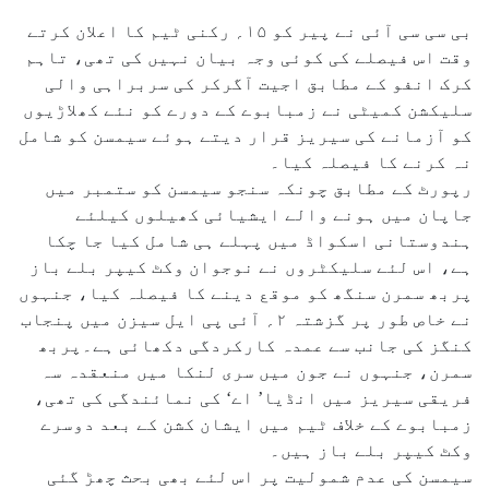
بی سی سی آئی نے پیر کو ۱۵؍ رکنی ٹیم کا اعلان کرتے
وقت اس فیصلے کی کوئی وجہ بیان نہیں کی تھی، تاہم
کرک انفو کے مطابق اجیت آگرکر کی سربراہی والی
سلیکشن کمیٹی نے زمبابوے کے دورے کو نئے کھلاڑیوں
کو آزمانے کی سیریز قرار دیتے ہوئے سیمسن کو شامل
نہ کرنے کا فیصلہ کیا۔
رپورٹ کے مطابق چونکہ سنجو سیمسن کو ستمبر میں
جاپان میں ہونے والے ایشیائی کھیلوں کیلئے
ہندوستانی اسکواڈ میں پہلے ہی شامل کیا جا چکا
ہے، اس لئے سلیکٹروں نے نوجوان وکٹ کیپر بلے باز
پربھ سمرن سنگھ کو موقع دینے کا فیصلہ کیا، جنہوں
نے خاص طور پر گزشتہ ۲؍ آئی پی ایل سیزن میں پنجاب
کنگز کی جانب سے عمدہ کارکردگی دکھائی ہے۔پربھ
سمرن، جنہوں نے جون میں سری لنکا میں منعقدہ سہ
فریقی سیریز میں انڈیا’ اے‘ کی نمائندگی کی تھی،
زمبابوے کے خلاف ٹیم میں ایشان کشن کے بعد دوسرے
وکٹ کیپر بلے باز ہیں۔
سیمسن کی عدم شمولیت پر اس لئے بھی بحث چھڑ گئی