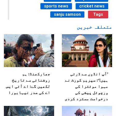
sports news
cricket news
sanju samson
Tags
متعلقہ خبریں
’آپ انڈوں سے ڈرتی
جھارکھنڈ: ہم
ہیں!‘: سپریم کورٹ نے
روشنائی سے تاریخ
مہوا موئترا کی
لکھیں گے: اے آئی ایس
ورچوئل پیشی کی
اے کی صدر نیہابورا
درخواست مسترد کردی