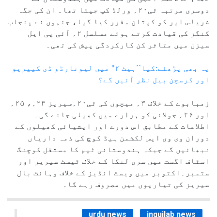
دوسری مرتبہ ٹی۲۰؍ ورلڈ کپ جیتا تھا۔ ان کی جگہ
شریاس ایر کو کپتان مقرر کیا گیا، جنہوں نے پنجاب
کنگز کی قیادت کرتے ہوئے مسلسل ۲؍ آئی پی ایل
سیزن میں متاثر کن کارکردگی پیش کی تھی۔
یہ بھی پڑھئے:کیا``ہیٹ ۲" میں لیونارڈو ڈی کیپریو
اور کرسچن بیل نظر آئیں گے؟
زمبابوے کے خلاف ۳؍ میچوں کی ٹی۲۰؍سیریز ۲۳؍، ۲۵؍
اور ۲۶؍ جولائی کو ہرارے میں کھیلی جائے گی۔
اطلاعات کے مطابق اس دورے اور ایشیائی کھیلوں کے
دوران وی وی ایس لکشمن ہیڈ کوچ کی ذمہ داریاں
نبھائیں گے جبکہ ہندوستانی ٹیم کا مستقل کوچنگ
اسٹاف اگست میں سری لنکا کے خلاف ٹیسٹ سیریز اور
ستمبر۔اکتوبر میں ویسٹ انڈیز کے خلاف وہائٹ بال
سیریز کی تیاریوں میں مصروف رہے گا۔
urdu news
inquilab news