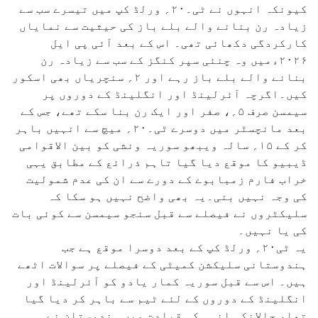
کیونکہ انہوں نے ٹی۔۲۰؍ ورلڈ کپ میں تیسرے سب سے
زیادہ رن بنانے والے بلے باز کی حیثیت سے نمایاں
کارکردگی دکھائی تھی۔ اس کے بعد آئی پی ایل
۲۰۲۶ءمیں وہ چنئی سپر کنگز کے سب سے زیادہ رن
بنانے والے بلے باز رہے اور ۲؍ سنچریاں بھی اسکور
کیں۔اگرچہ آئرلینڈ اور انگلینڈ کے دوروں پر
سیمسن صرف ۵؍، صفر اور ایک رن بنا سکے تھے، جس کے
بعد مانچسٹر میں دوسرے ٹی۔۲۰؍ میچ سے انہیں باہر
کر کے ۱۵؍ سالہ ویبھو سوریہ ونشی کو بین الاقوامی
ڈیبیو کا موقع دیا گیا تاہم ذرائع کے مطابق یہی
خراب فارم زمبابوے کے دورے سے ان کی عدم شمولیت
کی وجہ نہیں بنی۔یہ بھی واضح نہیں ہو سکا کہ
سلیکٹروں نے فیصلے سے قبل سنجو سیمسن سے کوئی بات
کی یا نہیں۔
یہ ٹی۲۰؍ ورلڈ کپ کے بعد دوسرا موقع ہے جب
ہندوستانی سلیکشن کمیٹی کے فیصلے پر سوالات اٹھے
ہیں۔ اس سے قبل سوریہ کمار یادو کو آئرلینڈ اور
انگلینڈ کے دوروں کے لئے ٹیم سے باہر کر دیا گیا
تھا، حالانکہ انہی کی قیادت میں ہندوستان نے