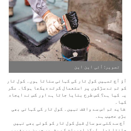
تصویر: آئی این این
آؤ آج تمہیں کول تار کی کہانی سناتا ہوں۔ کول تار
کو تم نے سڑکوں پر استعمال کرتے دیکھا ہوگا۔ مگر
یہ کیا ہے؟ کس طرح بنایا جاتا ہے اور کس نے ایجاد
کیا۔
شاید تم اس سے واقف نہیں۔ کول تار کی کہانی بھی
بڑی عجیب ہے۔
آج سے کئی سو سال قبل کول تار کو کوئی بھی نہیں
جانتا تھا۔ لیکن ادویات کے مشہور جرمن پروفیسر