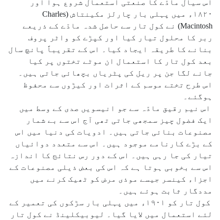
اس سیال مادّے کا صنعتی استعمال شروع ہوا اور
۱۸۲۰ء میں پہلی بار چارلز مکینتاش (Charles
Macintosh) نے کول تار سے حاصل شدہ مادّے کے ذریعے
ربر کا محلول تیار کیا اور کپڑے کو واٹر پروف
بنانے کا طریقہ ایجاد کیا۔ اس کے تقریباً پانچ سال
بعد کول تار کا استعمال ان موٹے تختوں پر کیا
جانے لگا جن پر ریل کی پٹریاں بچھائی جاتی ہیں۔
اس طرح تختے موسم کے اثرات اور کیڑوں سے محفوظ
ہوگئے۔
اس نیم رقیق مادّہ سے جو انیسویں صدی کے وسط میں
ایک فضول چیز سمجھی جاتی تھی آج اس سے بے شمار
مصنوعات بنائی جاتی ہیں۔ ادویات کی دنیا میں اس
کے بڑے کارنامے موجود ہیں۔ اس سے متعدد دوائیاں
تیار کی جا رہی ہیں۔ اس کے دور رس نتائج کا اندازہ
اس سے بخوبی ہوتا ہے کہ اس کی بعض ذیلی مصنوعات کے
اجزاء کینسر جیسے موذی مرض کو ٹھیک کرنے میں
مددگار ثابت ہوئے ہیں۔
کول تار کو ۱۹۰۱ء میں پہلی بار سڑکوں کی تعمیر کے
لئے استعمال میں لایا گیا۔ لیوبیکلینڈ نے کول تار