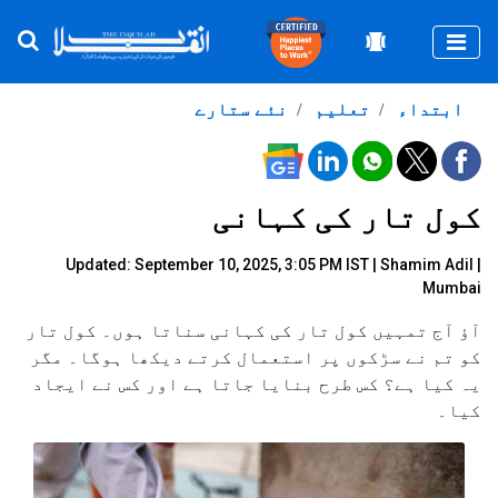
Togg
ابتداء
تعلیم
نئے ستارے
کول تار کی کہانی
Updated: September 10, 2025, 3:05 PM IST |
Shamim Adil
|
Mumbai
آؤ آج تمہیں کول تار کی کہانی سناتا ہوں۔ کول تار
کو تم نے سڑکوں پر استعمال کرتے دیکھا ہوگا۔ مگر
یہ کیا ہے؟ کس طرح بنایا جاتا ہے اور کس نے ایجاد
کیا۔