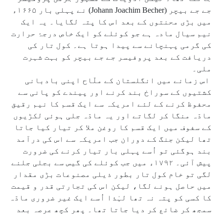
جے جے بیچر (Johann Joachim Becher) نے پہلی بار ۱۶۶۵ء
میں بڑی محنتوں کے بعد اس کا پتہ لگایا۔ یہ ایک
نیم سیال مادہ ہے جو کوئلے کو ایک خاص درجۂ حرارت
کی گرمی پہنچانے سے پیدا ہوتا ہے۔ کول تار کی
دریافت کے بعد پروفیسر جے جے بیچر کو بہت شہرت
ملی۔
اس زمانے میں انگلستان کے ملّاح اپنی بادبانی
کشتیوں کے سوراخ بند کرنے اور پیندے کو پانی سے
محفوظ کرنے کے لئے امریکہ سے ایک قسم کا نیم رقیق
مادّہ منگا کر لگاتے اور یہ مادّہ جلی ہوئی لکڑیوں
کے سفوف میں ایک قسم کا روغن ملا کر تیار کیا جاتا
تھا لیکن جنگ کے دوران جب امریکہ سے اس کی درآمد
بند ہوگئی تو اُسے پہلی بار تیار کرنے کی ضرورت
پیش آئی۔ ۱۷۹۲ء میں جب کوئلے کی گیس سے بجلی جلنے
لگی تو خام کول تار بطور ذیلی مصنوعات بڑی مقدار
میں حاصل ہونے لگا، لیکن اس کی تجارتی قدر و قیمت
کا کسی کو پتہ نہ تھا لہٰذا اُسے ایک غیر ضروری مادّہ
سمجھ کر ضائع کر دیا جاتا تھا۔ پھر کچھ عرصہ بعد