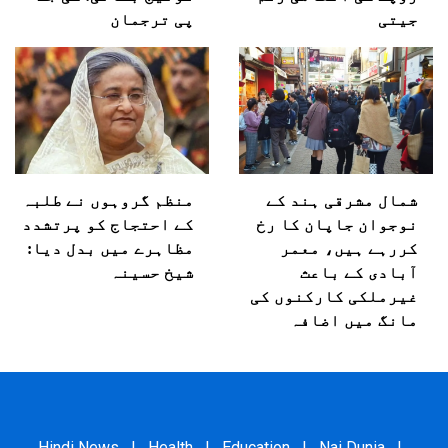
جیتی
پی ترجمان
شمال مشرقی ہند کے
منظم گروہوں نے طلبہ
نوجوان جاپان کا رخ
کے احتجاج کو پرتشدد
کررہے ہیں، معمر
مظاہرے میں بدل دیا:
آبادی کے باعث
شیخ حسینہ
غیرملکی کارکنوں کی
مانگ میں اضافہ
Hindi News
|
Health
|
Education
|
Nai Dunia
|