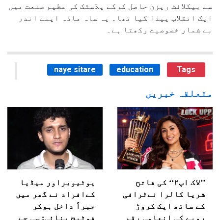
سے بیکلائٹ ریزن حاصل کرکے پلاسٹک کی عظیم صنعت میں
ایک انقلاب پیدا کیا تھا۔ یہ ساہ مادّہ اپنے اندر
بے شمار خصوصیت رکھتا ہے۔
naye sitare
education
Tags
متعلقہ خبریں
’’لاک اپ۲‘‘ کی فاتح
یوٹیوبراور میڈیا
شریا کالرا نےٹرافی
کےافراد نے گھر میں
کے ساتھ ایک کروڑ
جبراً داخل ہوکر
روپے کی انعامی رقم
فوٹیج بنائی: سی جے