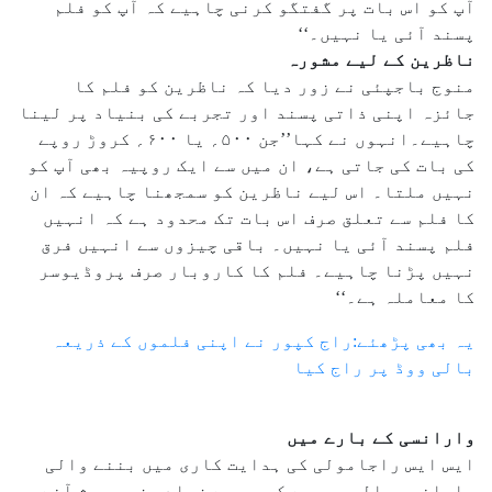
آپ کو اس بات پر گفتگو کرنی چاہیے کہ آپ کو فلم
پسند آئی یا نہیں۔‘‘
ناظرین کے لیے مشورہ
منوج باجپئی نے زور دیا کہ ناظرین کو فلم کا
جائزہ اپنی ذاتی پسند اور تجربے کی بنیاد پر لینا
چاہیے۔انہوں نے کہا’’جن ۵۰۰؍ یا ۶۰۰؍ کروڑ روپے
کی بات کی جاتی ہے، ان میں سے ایک روپیہ بھی آپ کو
نہیں ملتا۔ اس لیے ناظرین کو سمجھنا چاہیے کہ ان
کا فلم سے تعلق صرف اس بات تک محدود ہے کہ انہیں
فلم پسند آئی یا نہیں۔ باقی چیزوں سے انہیں فرق
نہیں پڑنا چاہیے۔ فلم کا کاروبار صرف پروڈیوسر
کا معاملہ ہے۔‘‘
یہ بھی پڑھئے:راج کپور نے اپنی فلموں کے ذریعہ
بالی ووڈ پر راج کیا
وارانسی کے بارے میں
ایس ایس راجامولی کی ہدایت کاری میں بننے والی
وارانسی حالیہ عرصے کی سب سے زیادہ زیرِ بحث آنے