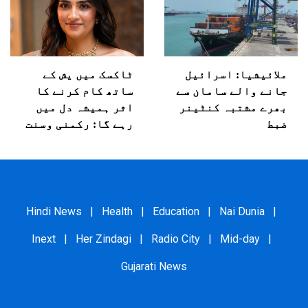
ملائیشیا: اسرائیل
ٹاکسک میں یش کے
جانے والے سامان سے
ساتھ کام کرنے کا
بھرے مشتبہ کنٹینر
اثر ہمیشہ دل میں
ضبط
رہے گا: رکمنی وسنت
Hindi News
|
Health
|
Education
|
Nai Dunia
|
Inext
|
Her Zindagi
|
Radio City
|
Mid-day
|
Gujarati News