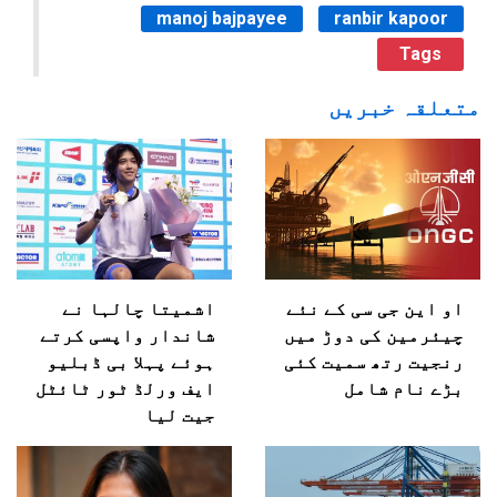
manoj bajpayee
ranbir kapoor
Tags
متعلقہ خبریں
او این جی سی کے نئے
اشمیتا چالہا نے
چیئرمین کی دوڑ میں
شاندار واپسی کرتے
رنجیت رتھ سمیت کئی
ہوئے پہلا بی ڈبلیو
بڑے نام شامل
ایف ورلڈ ٹور ٹائٹل
جیت لیا