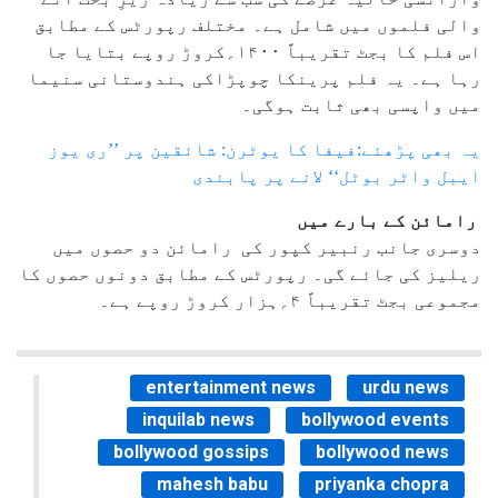
والی فلموں میں شامل ہے۔ مختلف رپورٹس کے مطابق
اس فلم کا بجٹ تقریباً ۱۴۰۰؍کروڑ روپے بتایا جا
رہا ہے۔ یہ فلم پرینکا چوپڑاکی ہندوستانی سنیما
میں واپسی بھی ثابت ہوگی۔
یہ بھی پڑھئے:فیفا کا یوٹرن: شائقین پر ’’ری یوز
ایبل واٹر بوٹل‘‘ لانے پر پابندی
رامائن کے بارے میں
دوسری جانب رنبیر کپور کی رامائن دو حصوں میں
ریلیز کی جائے گی۔ رپورٹس کے مطابق دونوں حصوں کا
مجموعی بجٹ تقریباً ۴؍ہزار کروڑ روپے ہے۔
entertainment news
urdu news
inquilab news
bollywood events
bollywood gossips
bollywood news
mahesh babu
priyanka chopra