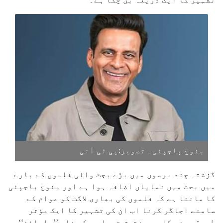
منوج پاجپئی۔ تصویر:پی ٹی آئی
گزشتہ چند برسوں میں بڑے بجٹ والی فلموں کے بارے
میں بحث میں نمایاں اضافہ ہوا ہے اور منوج باجپئی
کا ماننا ہے کہ فلموں کی بھاری لاگت کو عوام کے
سامنے اجاگر کرنا اب ان کی تشہیر کا ایک مؤثر
طریقہ بن چکا ہے۔ نتیش تیواری کی فلم ’’رامائن‘‘،