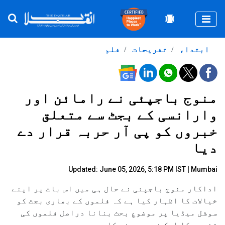
Togg
ابتداء
تفریحات
فلم
منوج باجپئی نے رامائن اور
وارانسی کے بجٹ سے متعلق
خبروں کو پی آر حربہ قرار دے
دیا
Updated: June 05, 2026, 5:18 PM IST | Mumbai
اداکار منوج باجپئی نے حال ہی میں اس بات پر اپنے
خیالات کا اظہار کیا ہے کہ فلموں کے بھاری بجٹ کو
سوشل میڈیا پر موضوعِ بحث بنانا دراصل فلموں کی
تشہیر کا ایک ذریعہ بن چکا ہے۔