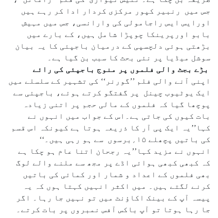
جس میں رنبیر کپور مرکزی کردار ادا کر رہے ہیں
اورایس ایس راجامولی کی وارانسی، جس میں مہیش
بابو اورپرینکا چوپڑا شامل ہیں، کے بارے میں
بڑھتی ہوئی دلچسپی کے درمیان باجپئی کا یہ بیان
سوشل میڈیا پر نئی بحث کا سبب بن گیا ہے۔
بڑے بجٹ والی فلموں پر منوج باجپئی کی رائے
اپنی آنے والی فلم ’’گورنر‘‘ کی تشہیر کے سلسلے میں
ایک یوٹیوب چینل پر گفتگو کرتے ہوئے، باجپئی سے
پوچھا گیا کہ فلموں کے مالی حجم پر اتنی زیادہ
بات کیوں کی جاتی ہے۔اس کے جواب میں انہوں نے
کہا’’یہ ایک پی آر کا ذریعہ ہوتا ہے کیونکہ اس قسم
کی باتیں پچھلے ۱۵؍برسوں سے ہو رہی ہیں۔‘‘
انہوں نے مزید کہا’’یہ رجحان اتنا عام ہو چکا ہے
کہ کبھی کبھی ہوائی اڈے پر مجھ سے ملنے والے لوگ
بھی فلموں کے اعداد و شمار اور کمائی کی باتیں
کرنے لگتے ہیں۔ میں اکثر انہیں کہتا ہوں کہ یہ
پیسہ آپ کے بینک اکاؤنٹ میں تو نہیں جا رہا۔ اگر
جا رہا ہوتا تو آپ باکس آفس نمبروں پر بات کرتے۔