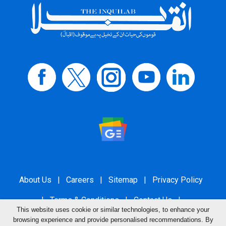
About Us
|
Careers
|
Sitemap
|
Privacy Policy
|
Terms & Conditions
|
Contact Us
|
This website uses cookie or similar technologies, to enhance your
Grievance Redressal
browsing experience and provide personalised recommendations. By