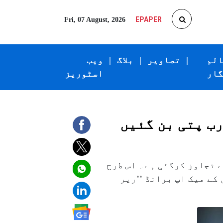
EPAPER
Fri, 07 August, 2026
الم
|
تصاویر
|
بلاگ
|
ویب
گار
اسٹوریز
رب پتی بن گئیں
ا گومیز کے اثاثوں کی مالیت ۳ء۱؍ بلین ڈالر سے تجاوز کرگئی ہے۔ اس طرح
 کے میک اپ برانڈ ’’ریر