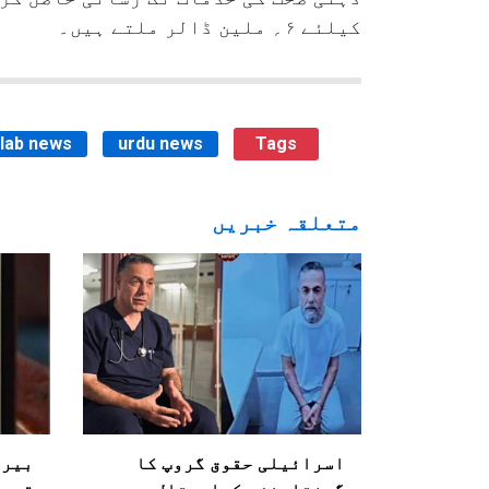
کیلئے ۶؍ ملین ڈالر ملتے ہیں۔
ilab news
urdu news
Tags
متعلقہ خبریں
اسرائیلی حقوق گروپ کا
بیرو