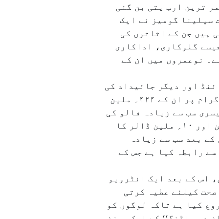
ر ترین ارب پتی بن گئی
 شخصیت سیلینا گومیز نے ایک
ی ہیں جن کے اثاثوں کی
ہیں جیسے گلوکاری، اداکاری
میک اپ لائن سے ہوئی ہے۔ نوعمروں میں ان کے
ئنڈ اور دیگر جائیداد کی
قیمتیں بھی بڑھی ہیں۔ انہیں سوشل میڈیا پر پوسٹ کرنے کا بھی معاوضہ ملتا ہے۔ انسٹاگرام پر ان کے ۴۲۴؍ ملین
لیونل میسی (۵۰۴؍ ملین) کے بعد وہ تیسری سب سے زیادہ فالو کی
جانے والی شخصیت ہیں۔ انہوں نے حال ہی میں پیو ما اور کوچ کے ساتھ بالترتیب ۳۰؍ ملین اور ۱۰؍ ملین ڈالر کا
کے بعد سب سے زیادہ
سے رابطہ کیا ہے جس کے
 ہیں، اس کے بعد ایک انٹرویو
 صحت کیلئے عطیہ کرتی
کٹ فنڈ‘‘ شروع کیا ہے تاکہ لوگوں کو
 دی بلڈنگ‘‘ کے ایک سیزن