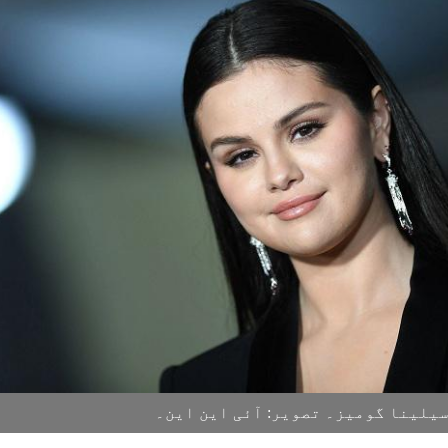
یلینا گومیز۔ تصویر: آئی این این۔