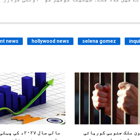
nt news
hollywood news
selena gomez
inqu
ن ملک جنوبی کوریائی
مالی سال ۲۰۲۷ء کی پ