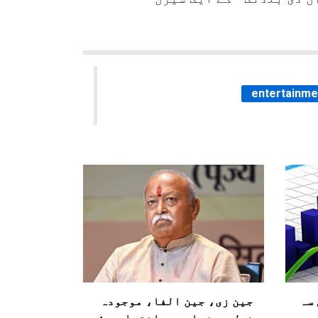
entertainme
ہلی سہ
جین زی، جین الفا، موجودہ