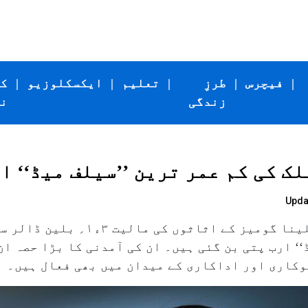
|
فیچرس
|
طرزِ
|
تعلیم
|
ایکسکلوزیو
|
ک
زندگی
ن
ک کی کم عمر ترین ’’سیلف میڈ‘‘ ا
Upda
بلومبرگ کی تازہ رپورٹ کے مطابق سیلین
‘‘ ارب پتی بن گئی ہیں۔ ان کی آمدنی کا بڑا حصہ ان
گلوکاری اور اداکاری کے میدان میں بھی فعال ہیں۔