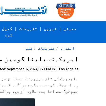
ممبئی
|
خبریں
|
تفریحات
|
کھیل
کود
ابتداء
تفریحات
فلم
امریکہ: سیلینا گومیز مل
ted: September 07, 2024, 3:21 PM IST | Los Angeles
وہ امریکہ کی سب سے کم عمر ’’سیلف میڈ
بیوٹی‘‘ سے آتا ہے۔ علاوہ ازیں، وہ 