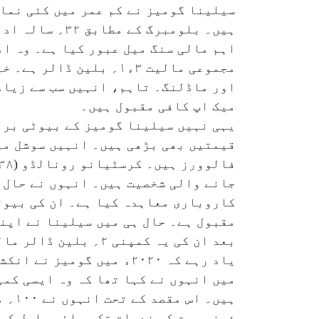
سیلینا گومیز نے کم عمر میں کئی نمای
ہیں۔ بلومبرگ 
اہم مالی سنگ میل عبور کیا ہے۔ وہ ام
مجموعی مالیت ۳ء۱؍ بلی
میک اپ کافی مقبول ہیں۔
یہی نہیں سیلینا گومیز کے بیوٹی برا
کاروباری معاہدہ کیا ہے۔ ان کی بیوٹی
مقبول ہے۔ حال ہی میں سیلینا نے اپنی
بعد ان کی یہ کمپنی ۲؍ بلین ڈالر مالیت کی ہوگئی ہے۔
یاد رہے کہ ۲۰۲۰ء میں گو
میں انہوں نے کہا تھا کہ وہ ایسی کم
ہیں۔
ذہنی صحت کی خدمات تک رسائی حاصل کرن