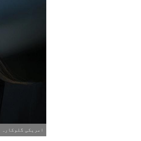
امریکی گلوکارہ س