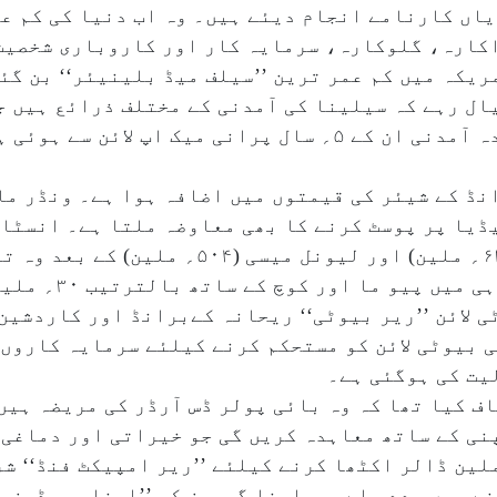
اں کارنامے انجام دیئے ہیں۔ وہ اب دنیا کی کم عم
کے مطابق ۳۲؍ سالہ اداکارہ، گلوکارہ، سرمایہ کار اور کاروباری
ریکہ میں کم عمر ترین ’’سیلف میڈ بلینیئر‘‘ بن گئ
ن ڈالر ہے۔ خیال رہے کہ سیلینا کی آمدنی کے مختلف ذرائع 
اور ماڈلنگ۔ تاہم، انہیں سب سے زیادہ آمدنی ان کے ۵؍ سال پرانی 
نڈ کے شیئر کی قیمتوں میں اضافہ ہوا ہے۔ ونڈر ما
فالوورز ہیں۔ کرسٹیانو رونالڈو (۶۳۸؍ ملین) اور 
 لائن ’’ریر بیوٹی‘‘ ریحانہ کےبرانڈ اور کاردشین 
 بیوٹی لائن کو مستحکم کرنے کیلئے سرمایہ کاروں 
میز نے انکشاف کیا تھا کہ وہ بائی پولر ڈس آرڈر کی مریضہ
پنی کے ساتھ معاہدہ کریں گی جو خیراتی اور دماغی
 اس مقصد کے تحت انہوں نے ۱۰۰؍ ملین ڈالر اکٹھا کرنے کیلئے ’’ریر امپی
ے میں مدد ملے۔ سیلینا گومیز کو ’’اونلی مرڈرز ان