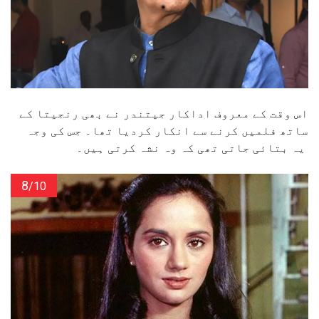
اس وقت کے معروف اداکار جیتندر نے بھی رنجیتا کے
ساتھ فلمیں کرنے سے انکار کردیا تھا۔ جس کی وجہ
یہ بتائی جاتی تھی کہ وہ نشہ کرتی ہیں۔
8
/10