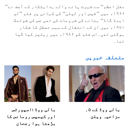
’’مغل اعظم‘‘ سے شہرت پانے والے ہدایتکار کے آصف نے
۱۹۶۶ء میں ’’قیس اور لیلیٰ‘‘ کی کہانی پر فلم ’’لو
اینڈ گاڈ‘‘ بنانے کی شروعات کی تھی جس کی شوٹنگ
۱۹۷۱ء میں ان کے انتقال کے سبب تعطل کا شکار
ہوگئی تھی۔اس فلم کو ۱۹۸۶ء میں ریلیز کیا گیا
تھا۔
متعلقہ خبریں
بالی ووڈ کے ۵؍
بالی ووڈ :اسپورٹس
مزاحیہ ویلن
اور کیمپس رومانس کا
بڑھتا ہوا رجحان