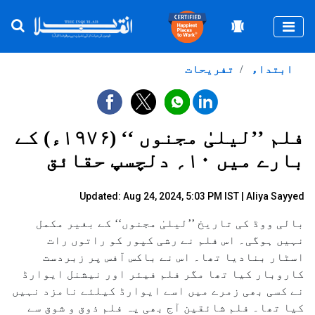
Togg
ابتداء
تفریحات
فلم ’’لیلیٰ مجنوں ‘‘ (۱۹۷۶ء) کے
بارے میں ۱۰؍ دلچسپ حقائق
Updated: Aug 24, 2024, 5:03 PM IST |
Aliya Sayyed
بالی ووڈ کی تاریخ ’’لیلیٰ مجنوں‘‘ کے بغیر مکمل
نہیں ہوگی۔ اس فلم نے رشی کپور کو راتوں رات
اسٹار بنادیا تھا۔ اس نے باکس آفس پر زبردست
کاروبار کیا تھا مگر فلم فیئر اور نیشنل ایوارڈ
نے کسی بھی زمرے میں اسے ایوارڈ کیلئے نامزد نہیں
کیا تھا۔ فلم شائقین آج بھی یہ فلم ذوق و شوق سے