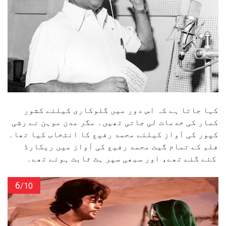
کہا جاتا ہے کہ اس دور میں گلوکاری کیلئے کشور
کمار کی خدمات لی جاتی تھیں۔ مگر مدن موہن نے رشی
کپور کی آواز کیلئے محمد رفیع کا انتخاب کیا تھا۔
فلم کے تمام گیت محمد رفیع کی آواز میں ریکارڈ
کئے گئے تھے، اور سبھی سپر ہٹ ثابت ہوئے تھے۔
6
/10