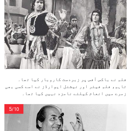
فلم نے باکس آفس پر زبردست کاروبار کیا تھا۔
تاہم، فلم فیئر اور نیشنل ایوارڈز نے اسے کسی بھی
زمرے میں انعام کیلئے نامزد نہیں کیا تھا۔
5
/10