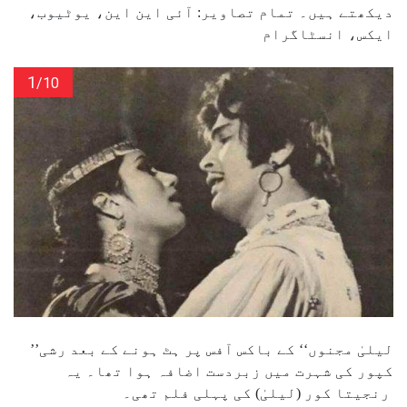
دیکھتے ہیں۔ تمام تصاویر: آئی این این، یوٹیوب،
ایکس، انسٹاگرام
1
/10
’’لیلیٰ مجنوں‘‘ کے باکس آفس پر ہٹ ہونے کے بعد رشی
کپور کی شہرت میں زبردست اضافہ ہوا تھا۔ یہ
رنجیتا کور (لیلیٰ) کی پہلی فلم تھی۔