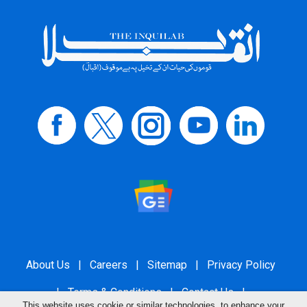
About Us
|
Careers
|
Sitemap
|
Privacy Policy
|
Terms & Conditions
|
Contact Us
|
This website uses cookie or similar technologies, to enhance your