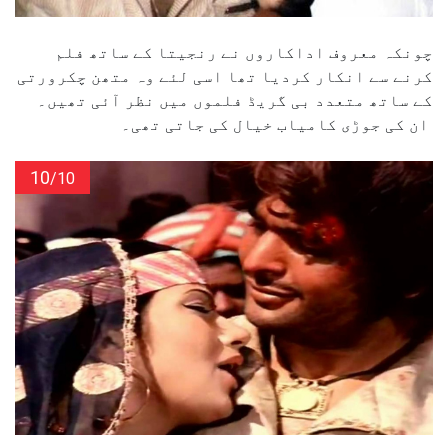
چونکہ معروف اداکاروں نے رنجیتا کے ساتھ فلم
کرنے سے انکار کردیا تھا اسی لئے وہ متھن چکرورتی
کے ساتھ متعدد بی گریڈ فلموں میں نظر آئی تھیں۔
ان کی جوڑی کامیاب خیال کی جاتی تھی۔
10
/10