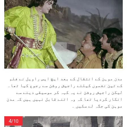
مدن موہن کے انتقال کے بعد ایچ ایس راویل نے فلم
کے تین نغموں کیلئے راجیش روشن سے رجوع کیا تھا۔
لیکن راجیش روشن نے یہ کہہ کر موسیقی دینے سے
انکار کردیا تھا کہ وہ اتنے قابل نہیں ہیں کہ مدن
موہن کی جگہ لے سکیں ۔
4
/10