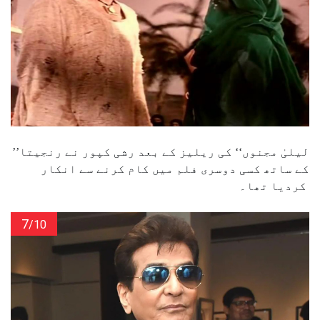
’’لیلیٰ مجنوں‘‘ کی ریلیز کے بعد رشی کپور نے رنجیتا
کے ساتھ کسی دوسری فلم میں کام کرنے سے انکار
کردیا تھا۔
7
/10