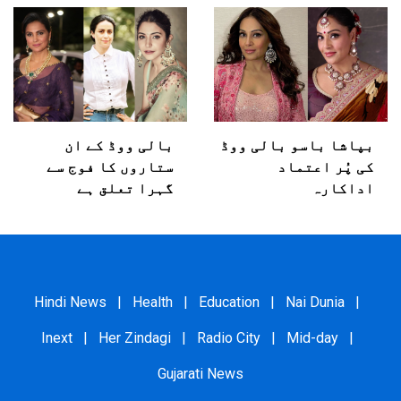
بپاشا باسو بالی ووڈ
بالی ووڈ کے ان
کی پُر اعتماد
ستاروں کا فوج سے
اداکارہ
گہرا تعلق ہے
Hindi News
|
Health
|
Education
|
Nai Dunia
|
Inext
|
Her Zindagi
|
Radio City
|
Mid-day
|
Gujarati News