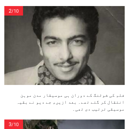
2
/10
فلم کی شوٹنگ کے دوران ہی موسیقار مدن موہن
انتقال کر گئے تھے۔ بعد ازیں، جے دیو نے بقیہ
موسیقی ترتیب دی تھی۔
3
/10