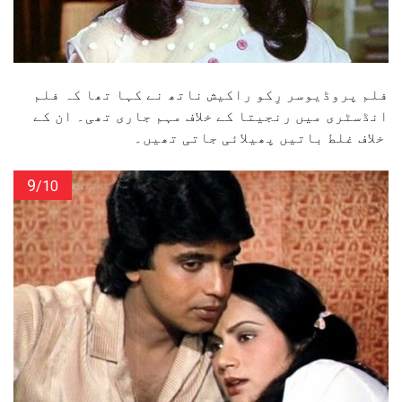
فلم پروڈیوسر رِکو راکیش ناتھ نے کہا تھا کہ فلم
انڈسٹری میں رنجیتا کے خلاف مہم جاری تھی۔ ان کے
خلاف غلط باتیں پھیلائی جاتی تھیں۔
9
/10