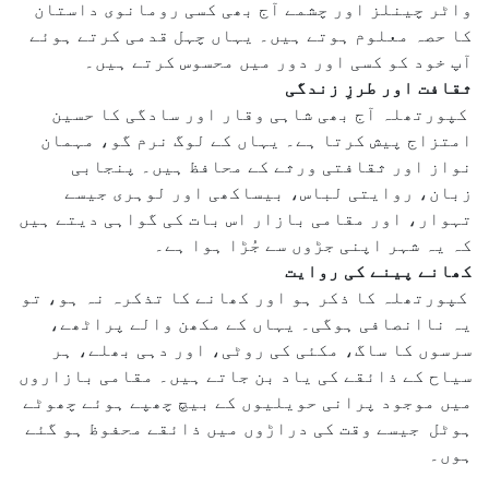
واٹر چینلز اور چشمے آج بھی کسی رومانوی داستان
کا حصہ معلوم ہوتے ہیں۔ یہاں چہل قدمی کرتے ہوئے
آپ خود کو کسی اور دور میں محسوس کرتے ہیں۔
ثقافت اور طرزِ زندگی
کپورتھلہ آج بھی شاہی وقار اور سادگی کا حسین
امتزاج پیش کرتا ہے۔ یہاں کے لوگ نرم گو، مہمان
نواز اور ثقافتی ورثے کے محافظ ہیں۔ پنجابی
زبان، روایتی لباس، بیساکھی اور لوہری جیسے
تہوار، اور مقامی بازار اس بات کی گواہی دیتے ہیں
کہ یہ شہر اپنی جڑوں سے جُڑا ہوا ہے۔
کھانے پینے کی روایت
کپورتھلہ کا ذکر ہو اور کھانے کا تذکرہ نہ ہو، تو
یہ ناانصافی ہوگی۔ یہاں کے مکھن والے پراٹھے،
سرسوں کا ساگ، مکئی کی روٹی، اور دہی بھلے، ہر
سیاح کے ذائقے کی یاد بن جاتے ہیں۔ مقامی بازاروں
میں موجود پرانی حویلیوں کے بیچ چھپے ہوئے چھوٹے
ہوٹل جیسے وقت کی دراڑوں میں ذائقے محفوظ ہو گئے
ہوں۔