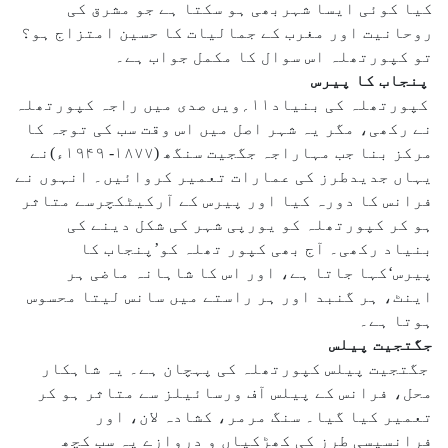
کیا کوئی ایسا شہربھی ہو سکتا ہے جو مشرق کی
روحانیت اور مغرب کے جمالیات کا حسین امتزاج ہو؟
تو کپورتھلہ اس سوال کا مکمل جواب ہے۔
پنجاب کا پیرس
کپورتھلہ کی بنیاد۱۱؍ویں صدی میں راجہ کپورتھلہ
نے رکھی، مگر یہ شہر اصل میں اس وقت سب کی توجہ کا
مرکز بنا جب مہاراجہ جگجیت سنگھ (۱۸۷۷- ۱۹۴۹ء)نے
یہاں جدیدطرز کی عمارات تعمیر کروائیں۔ انہوں نے
فرانس کا دورہ کیا اور پیرس کے آرکیٹکچرسے متاثر
ہو کر کپورتھلہ کو یورپی شہر کی شکل دینے کی
بنیاد رکھی۔ آج بھی کپور تھلہ کو’پنجاب کا
پیرس‘کہا جاتا ہے، اور اس کا شاہانہ ماضی ہر
اینٹ، ہر گنبد اور ہر راستے میں سانس لیتا محسوس
ہوتا ہے۔
جگتجیت پیلس
جگتجیت پیلس کپورتھلہ کی پہچان ہے۔ یہ شاہکار
محل، فرانس کے پیلس آف ورسائیلز سے متاثر ہو کر
تعمیر کیا گیا۔ سنگ مرمر، کشادہ لان، اور
فرانسیسی طرز کی کھڑکیاں و دروازے یہ سب کچھ