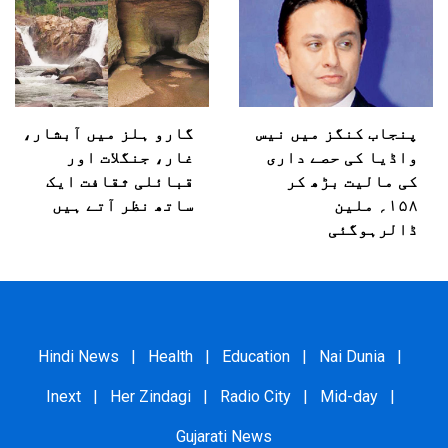
پنجاب کنگز میں نیس
گارو ہلز میں آبشار،
واڈیا کی حصے داری
غار، جنگلات اور
کی مالیت بڑھ کر
قبائلی ثقافت ایک
۱۵۸؍ ملین
ساتھ نظر آتے ہیں
ڈالرہوگئی
Hindi News
|
Health
|
Education
|
Nai Dunia
|
Inext
|
Her Zindagi
|
Radio City
|
Mid-day
|
Gujarati News