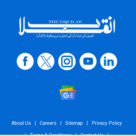
About Us
|
Careers
|
Sitemap
|
Privacy Policy
|
Terms & Conditions
|
Contact Us
|