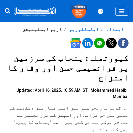
Togg
ابتداء
ایکسکلوزیو
ڈریم ڈیسٹینیشن
کپورتھلہ: پنجاب کی سرزمین
پر فرانسیسی حسن اور وقار کا
امتزاج
Updated: April 16, 2025, 10:59 AM IST |
Mohammed Habib |
Mumbai
اس قدیم تاریخی شہر میں ایسی عمارتیں دیکھنے کو
ملتی ہیں جو فرانس اور اسپین کے طرز تعمیر سے
متاثر ہوکر بنائی گئی ہیں،اسے ’پنجاب کا پیرس‘
بھی کہا جاتا ہے۔