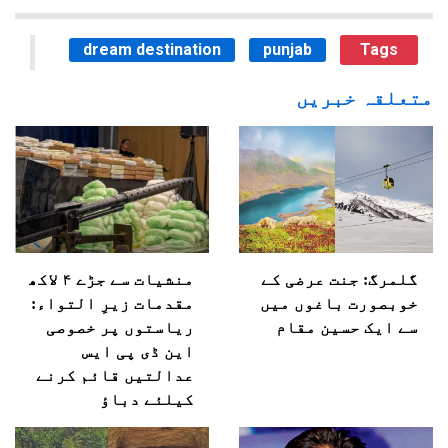
dream destination
punjab
Tags
متعلقہ خبریں
گلمرگ: جنت عرضی کے
منشیات سے جڑے ۴ لاکھ
خوبصورت باغوں میں
مقدمات زیرِ التواء:
سے ایک حسین مقام
ریاستوں پر خصوصی
این ڈی پی ایس
عدالتیں قائم کرنے
کیلئے دباؤ