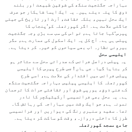
مہاراجہ جگتجیت سنگھ کی شوقین طبیعت اور بلند
ذوق کا پتہ دیتے ہیں۔ یہ ایک ایسا شاہکار جو صرف
ایک محل نہیں، بلکہ ثقافت، آرٹ اور تاریخ کی جیتی
جاگتی علامت ہے۔ اگر کپورتھلہ کو’پنجاب کا
پیرس‘کہا جاتا ہے، تو اس کی سب سے بڑی وجہ جگتجیت
پیلس ہی ہے۔ آج کل یہ ایک اسکول کی عمارت ہے، مگر
بیرونی نظارہ اب بھی سیاحوں کو خیرہ کر دیتا ہے۔
ایلیسی محل
یہ پیلس دراصل فرانس کے صدراتی محل سے متاثر ہو
کر بنایا گیا۔ جی ہاں ! جس طرح پیرس کا ایلیسی
پیلس فرانس میں اقتدار کی علامت ہے، اسی طرح
کپورتھلہ کا ایلیسی پیلیس مہاراجہ جگتجیت سنگھ
کے فنی ذوق، یورپی شوق اور ثقافتی جرات کا ترجمان
ہے۔ یہ محل بھی فرانسیسی آرکیٹیکچر کا نادر
نمونہ ہے، جو ایک وقت میں مہاراجہ کی رہائش گاہ
تھا۔ سفید و سنہری رنگ کی دیواریں اور فرانسیسی
طرز کا داخلی دروازہ، وقت کو ساکت کر دیتا ہے۔
جامع مسجد کپورتھلہ