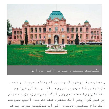
جگتجیت پیلیس۔ تصویر: آئی این این
پنجاب صرف زرخیز کھیتوں، لذیذ کھانوں اور زندہ
دل لوگوں کا دیس ہی نہیں، بلکہ یہ تاریخی اور
ثقافتی ورثے سے بھرپور ایک ایسی سرزمین ہے جہاں
ہر شہر کی اپنی ایک منفرد شناخت ہے۔ انہی میں سے
ایک نام ہےکپورتھلہ۔ اگر آپ نے کبھی سوچا ہے کہ