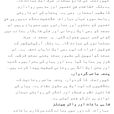
کپورتھلہ کی جامع مسجدنہ صرف ایک عبادت گاہ
ہےبلکہ ثقافت، فنِ تعمیر اور مذہبی رواداری
کاعظیم استعارہ بھی ہے۔ پنجاب کی اس تاریخی
ریاست میں، جہاں مہاراجہ جگتجیت سنگھ نےیورپی فنِ
تعمیر کو محلوں اور عمارتوں میں سمویا، وہیں اس
مسجد کو بھی ایک روحانی اور فنّی شاہکار بنانے میں
کوئی کسر نہیں چھوڑی گئی۔ یہ مسجد نہ صرف
مسلمانوں کی عبادت گاہ ہے بلکہ آرکیٹیکچر کے
شوقین افراد کے لیے بھی ایک نایاب تحفہ ہے۔ اس
مسجد کواسپین کی مشہور مسجد یعنی مسجدِ قرطبہ کے
طرز پر بنایا گیا ہے، اور یہاں کی محرابیں، گنبد
اور صحن ایک الگ ہی روحانی کیفیت پیدا کرتے ہیں۔
پنجہ صاحب گردوارہ
کپورتھلہ کا گردوارہ پنجہ صاحب روحانیت کے
متلاشیوں کے لیے ایک پر سکون مقام ہے۔ یہاں کی
شانتی، نظم و ضبط، اور لنگر کی روایتی مہمان
نوازی ہر دل کو چھو لیتی ہے۔
شاہی باغات اور واٹر چینلز
مہاراجہ کے دور میں بنائے گئے سرکاری باغات،