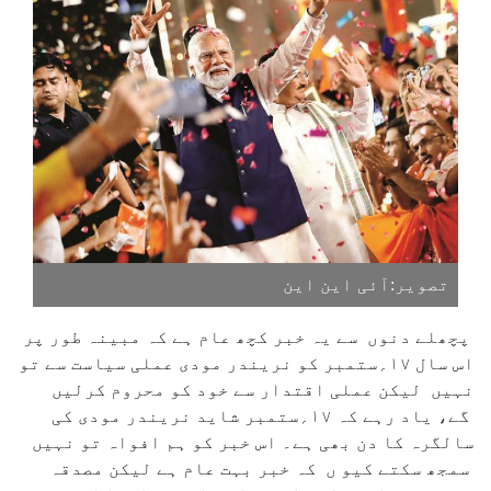
تصویر:آئی این این
پچھلے دنوں سے یہ خبر کچھ عام ہے کہ مبینہ طور پر
اس سال ۱۷؍ستمبر کو نریندر مودی عملی سیاست سے تو
نہیں لیکن عملی اقتدار سے خود کو محروم کرلیں
گے، یاد رہے کہ ۱۷؍ستمبر شاید نریندر مودی کی
سالگرہ کا دن بھی ہے۔ اس خبر کو ہم افواہ تو نہیں
سمجھ سکتے کیو ں کہ خبر بہت عام ہے لیکن مصدقہ