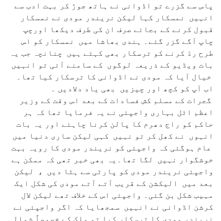
پاس سے گزرے تو اڈوانی نے ہاتھ جوڑ کر بہت ادب سے
انہیں نمسکار کہا لیکن نریندر مودی نے نمسکار
قبول کرنے کے بجائے صرف ان کی طرف دیکھا اورچپ
چاپ آگے گزر گئے۔ ہندی بھاشا میں نمسکار کو اس
طرح ردّ کرنے کو ترسکار بھی کہتے ہیں چنانچہ جب یہ
بات ویڈیو کے ذریعہ لوگوں کے سامنے آئی تو انہیں
خیال آیا کہ مودی نے اڈوانی کا ترسکار کیا تھا۔
اب آپ کو کچھ اور چیزیں بھی یاد دلادیں ۔
گجرات کے مسلم کش فسادات کے بعد اس وقت کے وزیر
اعظم اٹل بہاری واجپئی نے یہ فرمایا تھا کہ ہر
حاکم کو راج دھرم کا پالن کرنا چاہئے اور یہ بات
انہوں نے کھل کر تو نہیں کہی لیکن ساری دنیا میں
عام ہوگئی کہ واجپئی کو نریندر مودی کا رویہ بہت
خوشگوار نہیں لگا تھا۔یہ بھی خبر تھی کہ ممکن ہے
واجپئی نریندر مودی کو پارٹی سے ہٹا دیں ، لیکن
بعد میں الیکشن کے قریب آتے آتے مودی کی شکل ایک
مہیب شکل بن گئی۔ واجپئی اس کے خلاف تھے لیکن لال
کرشن اڈوانی نے انہیں سمجھایا کہ اگر واجپئی نے
نریندر مودی کا ترسکار کیا تو ملک کے خصوصاً شمالی