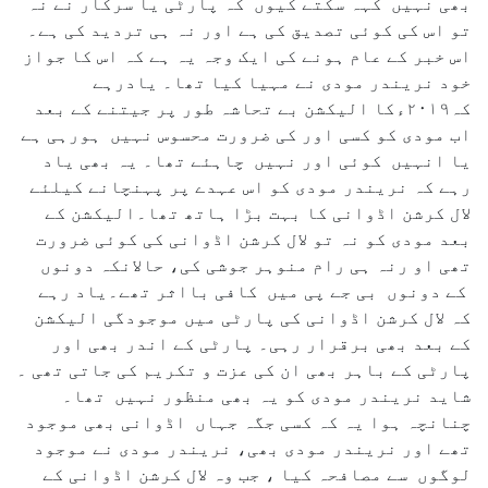
بھی نہیں کہہ سکتے کیوں کہ پارٹی یا سرکار نے نہ
تو اس کی کوئی تصدیق کی ہے اور نہ ہی تردید کی ہے۔
اس خبر کے عام ہونے کی ایک وجہ یہ ہے کہ اس کا جواز
خود نریندر مودی نے مہیا کیا تھا۔ یادرہے
کہ۲۰۱۹ءکا الیکشن بے تحاشہ طور پر جیتنے کے بعد
اب مودی کو کسی اور کی ضرورت محسوس نہیں ہورہی ہے
یا انہیں کوئی اور نہیں چاہئے تھا۔ یہ بھی یاد
رہے کہ نریندر مودی کو اس عہدے پر پہنچانے کیلئے
لال کرشن اڈوانی کا بہت بڑا ہاتھ تھا۔الیکشن کے
بعد مودی کو نہ تو لال کرشن اڈوانی کی کوئی ضرورت
تھی او رنہ ہی رام منوہر جوشی کی، حالانکہ دونوں
کے دونوں بی جے پی میں کافی بااثر تھے۔یاد رہے
کہ لال کرشن اڈوانی کی پارٹی میں موجودگی الیکشن
کے بعد بھی برقرار رہی۔ پارٹی کے اندر بھی اور
پارٹی کے باہر بھی ان کی عزت و تکریم کی جاتی تھی ۔
شاید نریندر مودی کو یہ بھی منظور نہیں تھا۔
چنانچہ ہوا یہ کہ کسی جگہ جہاں اڈوانی بھی موجود
تھے اور نریندر مودی بھی، نریندر مودی نے موجود
لوگوں سے مصافحہ کیا ، جب وہ لال کرشن اڈوانی کے