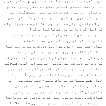
بیساکھیوں کے بغیر دو قدم بھی نہیں چل سکتی تھی ،
یہ دو بیساکھیاں تیلگو دیشم کے لیڈر چندرا بابو
نائیڈو اور بہار کے جے ڈی یو لیڈر نتیش کمار نے
مہیا کی تھیں ۔ چنانچہ اب یہ سوال ہےکہ اگر مودی
جی نے واقعی اپنی سالگرہ پر اقتدار سے محروم ہونے
کا اعلان کردیا تو پارٹی کا کیا ہوگا؟
نریندر مودی کے بعد پارٹی میں دوسرا نام نتن
گڈکری کا تھااو روہ نام بھی اس لئے تھا کہ
مہاراشٹر میں ایک وقت ادھو ٹھاکرے نے یہ بھی کہا
تھا اگر گڈکری چاہیں تو شیو سینا ان کی مدد
کرسکتی ہے ، اس کا موقع تو ا بھی نہیں آیا لیکن اس
کی وجہ یہ تھی کہ نتن گڈکری نے سہراب الدین شیخ کے
معاملے میں امیت شاہ کو کافی دوڑا یا تھا، انہیں
اپنے آفس سے باہر رکھا تھا اندر نہیں آنے دیا
تھا۔ شیو سینا کو یہ بات معلوم تھی لیکن سوال یہ
ہے کہ مہاراشٹر کے علاوہ بی جے پی کے اندر نتن
گڈکری کی کتنی اہمیت ہے۔ کیا یو پی، بہار اور
شمال کے دوسرے صوبوں میں کوئی گڈکری کو پہچانتا
بھی ہے؟ اور کیا وہ پارٹی پر ویسا ہی جادو چلا سکتے