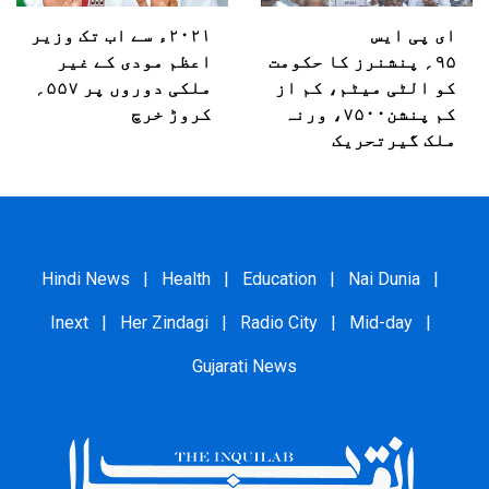
ای پی ایس
۲۰۲۱ء سے اب تک وزیر
۹۵؍ پنشنرز کا حکومت
اعظم مودی کے غیر
کو الٹی میٹم، کم از
ملکی دوروں پر ۵۵۷؍
کم پنشن۷۵۰۰، ورنہ
کروڑ خرچ
ملک گیرتحریک
Hindi News
|
Health
|
Education
|
Nai Dunia
|
Inext
|
Her Zindagi
|
Radio City
|
Mid-day
|
Gujarati News