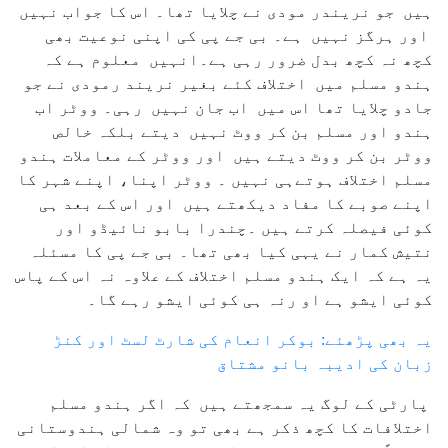
ہیں جو نریندر مودی نے چلایا تھا۔ اس کا جواب نہیں
اور ہرگز نہیں ہے۔ بی جے پی کی اپنی نوعیت بھی
کچھ نہ کچھ بدل ضرور رہی ہے۔انہیں معلوم ہے کہ
ہندو مسلم میں اختلاف کئے بغیر نریند رمودی نے جو
جادو چلایا تھا اس میں اب جان نہیں رہی۔ ووٹر اب
ہندو اور مسلم بن کر ووٹ نہیں دیتے بلکہ خالص
ووٹر بن کر ووٹ دیتے ہیں اور ووٹر کے معاملات ہندو
مسلم اختلاف ہوتےہی نہیں ۔ ووٹر اپنا، اپنے شہر کا
اپنے صوبے کا مفاد دیکھتے ہیں اور اس کے بعد ہی
کوئی فیصلہ کرتے ہیں ۔چندرا بابو نائیڈو اور
نتیش کمار نے یہی کیا بھی تھا۔ بی جے پی کا مسئلہ
یہ ہے کہ ایک ہندو مسلم اختلاف کے علاوہ نہ اس کے پاس
کوئی ایشو ہے او رنہ ہی کوئی ایشو رہے گا۔
یہ بھی پڑھئے: بوکر انعام کی شارٹ لسٹ اور کنڑ
زبان کی ادیبہ بانو مشتاق
پارٹی کے لوگ یہ سمجھتے ہیں کہ اگر ہندو مسلم
اختلافات کا کچھ ذکر ہے بھی تو وہ شمالی ہندوستانی