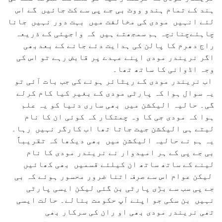
ہند کے تمام ہندو ووٹ بی جے پی سے کٹ جائیں گے اس
لئے انہیں مودی کی مخالفت میں بہت دور نہیں جانا
چاہئےچنانچہ ہم سمجھتے ہیں کہ واجپئی کے ذریعہ
راج دھرم کا پالن کی ہدایت دئے جانے کے بعدبھی
اگر نریندر مودی اپنے عہدے پر قابض رہے تو اس کی
وجہ اڈوانی کا ساتھ تھا۔
اب نریندر مودی کے ریٹائر ہونے کی جب بات آئی تو
یہ سوال ہوا کہ پارٹی مودی کے بغیر کیا کام کرلے
گی۔ حالیہ الیکشن میں بھی ساری دنیا کو یہ علم
ہوا کہ مودی جی کا وہ چمتکار کہ کوئی ان کا نام
لیتے ہی الیکشن جیت جاتا تھا اب کارگر نہیں رہا۔
یہ ہم نے حالیہ الیکشن میں بھی دیکھا کہ تقریباً
بی جے پی کے ہر امیدوار نے نریندر مودی کا نام
لینے کے ساتھ ساتھ ان کیلئے قسمیں بھی کھائیں
لیکن عوام اس سے صرف اتنا ضرور محسور ہوئے کہ بی
جے پی سب سے بڑی پارٹی بن گئی لیکن ایسی پارٹی
نہیں بن سکی جو اپنے آپ حکومت بنالے۔ حالت ایسی
تھی نریندر مودی بھی او ران کی سرکار بھی