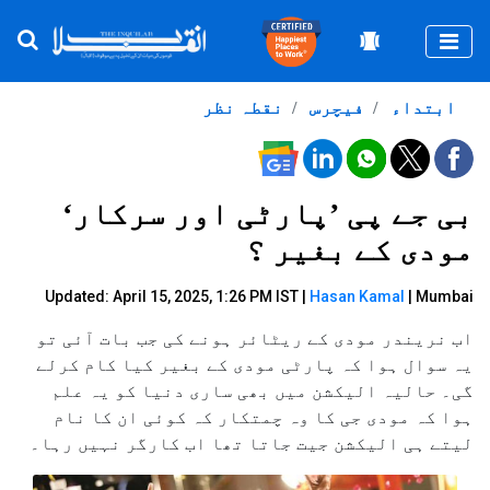
Togg
ابتداء
فیچرس
نقطہ نظر
بی جے پی ’پارٹی اور سرکار‘
مودی کے بغیر ؟
Updated: April 15, 2025, 1:26 PM IST |
Hasan Kamal
| Mumbai
اب نریندر مودی کے ریٹائر ہونے کی جب بات آئی تو
یہ سوال ہوا کہ پارٹی مودی کے بغیر کیا کام کرلے
گی۔ حالیہ الیکشن میں بھی ساری دنیا کو یہ علم
ہوا کہ مودی جی کا وہ چمتکار کہ کوئی ان کا نام
لیتے ہی الیکشن جیت جاتا تھا اب کارگر نہیں رہا۔