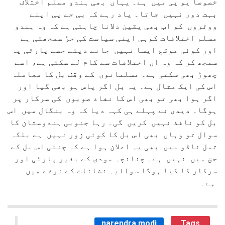
خصوصاً یو پی میں ہے۔ یہاں بھی ہندو مسلم اختلاف
بہت دور نہیں جاتا۔ یاد رہے کہ بی جے پی اپنے
ووٹروں کو اب بھی یقین دلانا چاہتی ہے کہ وہ ہندو
مسلم اختلافات کوہی اپنی سیاست کی جڑ سمجھتی ہے
اور کوئی موقع ایسا نہیں جانے دیتے جسے پارٹی یہ
سمجھ کر کہ وہ ان اختلافات سے کام لے سکتی ہے، اسے
چھوڑ بھی سکتی ہے۔ مسلمانوں کے وقف بل کا معاملہ
اس کی ایک مثال ہے۔ یہ بل اگر پاس ہو بھی گیا اور
اگر ہوا بھی تو بھی اس کا نفاذ صوبوں کی سرکار پر
ہوگا۔ دیدی نے پہلے ہی کہہ دیا کہ وہ بنگال میں اس
بل کو نافذ نہیں کریں گی۔ رہا جنوبی ہندوستان کا
سوال تو وہاں بھی اس بل کا کوئی زور نہیں ہے بلکہ
تمل ناڈو میں بھی یہ اعلان ہوا ہے کہ چنئی اس بل کے
حق میں نہیں ہے۔ چنانچہ مودی کے بغیر پارٹی اور
سرکار کا کیا ہوگا سوالیہ نشانات کے نرغے میں
ہے۔
narendra modi
Tags