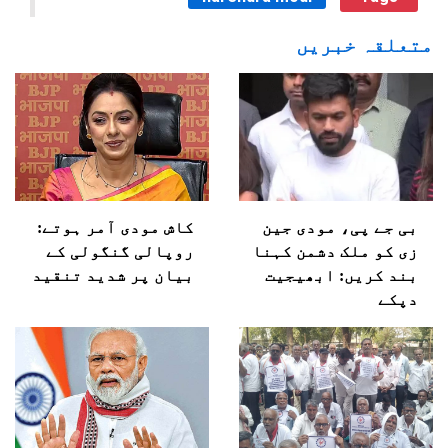
متعلقہ خبریں
بی جے پی، مودی جین
کاش مودی آمر ہوتے:
زی کو ملک دشمن کہنا
روپالی گنگولی کے
بند کریں: ابھیجیت
بیان پر شدید تنقید
دپکے