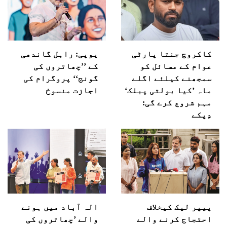
کاکروچ جنتا پارٹی
یوپی: راہل گاندھی
عوام کے مسائل کو
کے ’’چھاتروں کی
سمجھنے کیلئے اگلے
گونج‘‘ پروگرام کی
ماہ ’کیا بولتی پبلک‘
اجازت منسوخ
مہم شروع کرے گی:
دِپکے
پیپر لیک کیخلاف
الہ آباد میں ہونے
احتجاج کرنے والے
والے ’چھاتروں کی