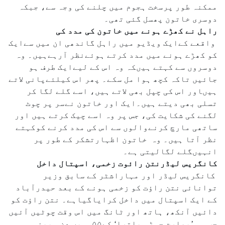
ممکنہ طور پرسخت ہجوم میں چلنے کی وجہ سے، جبکہ
دوسری خاتون پھسل گئی تھی۔
راہل نے کھڑے ہونے میں خاتون کی مدد کی
واقعے کےایک ویڈیو میں راہل گاندھی ان میں سےایک
کو کھڑے ہونے میں مدد کرتے ہوئےنظر آرہےہیں۔ وہ
دوسروں سے کہتے ہیںکہ وہ اس کے لیےایک طرف ہو
جائیں تاکہ کچھ ہوا مل سکے۔ پھر اس کیلئےپانی لاتے
ہیںاور اس کی چپل بھی لاتے ہیں، اسے گلے لگا کر
تسلی بھی دیتے ہیں۔ایک اور خاتون نےسر پر چوٹ
لگنے کی شکایت کی، جس پر وہ اسے چیک کرتے ہیں اور
ساتھی مارچ کرنےوالوں سے اس کی مدد کرنے کوکہتے
نظر آتا ہیں۔ وہ خاتون اظہارتشکر کے طور پر
انہیںگلے لگالیتی ہے۔
کانگریس لیڈرنتن رائوت زخمی، اسپتال داخل
کانگریس لیڈر اور مہاراشٹر کے سابق وزیر
توانائی نتن راؤت کو زخمی ہونے کے بعد حیدرآباد
کے ایک اسپتال میں داخل کرایاگیاہے۔ نتن راؤت کو
دائیں آنکھ، ہاتھ اور ٹانگ میں اس وقت چوٹیں آئیں
جب وہ ’بھارت جوڑو یاترا‘ کے۵۵؍ویں دن مبینہ