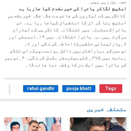
حصہ بن رہی ہیں۔
اسٹیج لگاکر یاترا کی خیرمقدم کیا جارہا ہے
کانگریس کے لیڈروں کی جانب سے جگہ جگہ خیرمقدمی
اسٹیج بنا کر ان کا استقبال کیاجا رہا ہے۔ اس
یاتراکےسلسلہ میں تلنگانہ کانگریس کے لیڈران
سرگرم ہیں۔یہ یاترا تلنگانہ میں ۱۹؍اسمبلی اور
۷؍پارلیمانی حلقوںکااحاطہ کرے گی اور ۷؍
نومبرکو مہاراشٹرمیں داخل ہونےسےپہلے اس تلگو
ریاست میں ۳۷۵؍ کلومیٹرسفر مکمل کرے گی۔ ۴؍نومبر
کو یاترا میں ایک دن کا وقفہ دیا جائے گا۔
rahul gandhi
pooja bhatt
Tags
متعلقہ خبریں