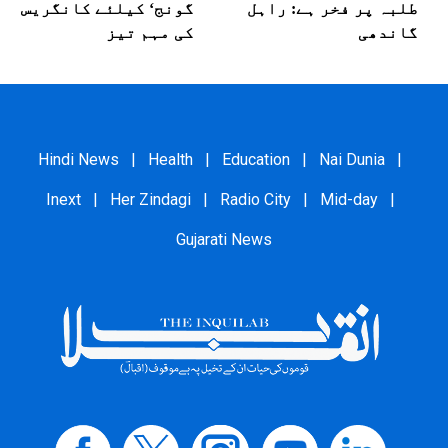
طلبہ پر فخر ہے: راہل
گونج‘ کیلئے کانگریس
گاندھی
کی مہم تیز
Hindi News
|
Health
|
Education
|
Nai Dunia
|
Inext
|
Her Zindagi
|
Radio City
|
Mid-day
|
Gujarati News