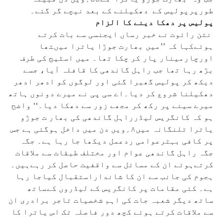
طورپرپولیس کے دھکیلنے کے بعد نیچے گر گئے۔
پولیس پر دھکا دینے کا الزام
نتن رائوت نے خبر رساں ایجنسی سے بات کرتے
ہوئےکہا کہ ’’میں بھارت جوڑا یاترا میںتھا
اورچارمینار پار کر چکا تھا۔ میں اسٹیج کی طرف
بڑھ رہا تھا جب راہل گاندھی کا قافلہ آیا، جسے
دیکھ کر پولیس گھبرا گئی اور لوگوں کو ادھر ادھر
دھکیلنا شروع کر دیا۔اے سی پی نے میرے دونوں ہاتھ
میرے سینے پر رکھ کر مجھے زور سے دھکا دیا۔‘‘ واضح
ہو کہ کانگریس لیڈرراہل گاندھی کی بھار ت جوڑو
یاترا تلنگانہ میں۸؍ویں دن میں داخل ہوگئی ہے جس
پر کافی بہترعوامی ردعمل دیکھا جا رہا ہے۔ جگہ
جگہ راہل گاندھی عوام اور مختلف طبقات سے ملاقات
کرتےہوئے ان کے مسائل سے واقفیت حاصل کر رہےہیں۔
ہجوم کی جانب سے ان کا شانداراستقبال کیاجا رہا
ہے۔ کئی مقامات پر کانگریس کے لیڈروں کےساتھ
ساتھ دیگر شعبہ جات کی اہم شخصیات تاجر برادری ان
سے ملاقات کرتے ہوئے کچھ دور فاصلہ تک اس یاترا کا