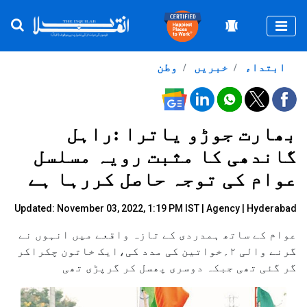
Togg
ابتداء
خبریں
وطن
بھارت جوڑو یاترا :راہل
گاندھی کا مثبت رویہ مسلسل
عوام کی توجہ حاصل کررہا ہے
Updated: November 03, 2022, 1:19 PM IST |
Agency
| Hyderabad
عوام کے ساتھ ہمدردی کے تازہ واقعے میں انہوں نے
گرنے والی ۲؍خواتین کی مدد کی،ایک خاتون چکراکر
گر گئی تھی جبکہ دوسری پھسل کر گرپڑی تھی