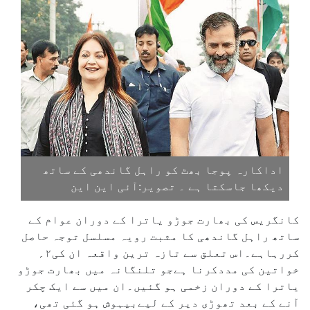
اداکارہ پوجا بھٹ کو راہل گاندھی کے ساتھ
دیکھا جاسکتا ہے ۔ تصویر:آئی این این
کانگریس کی بھارت جوڑو یاترا کے دوران عوام کے
ساتھ راہل گاندھی کا مثبت رویہ مسلسل توجہ حاصل
کررہاہے۔اس تعلق سے تازہ ترین واقعہ ان کی۲؍
خواتین کی مددکرنا ہےجو تلنگانہ میں بھارت جوڑو
یاترا کے دوران زخمی ہو گئیں۔ان میں سے ایک چکر
آنے کے بعد تھوڑی دیر کے لیےبیہوش ہو گئی تھی،