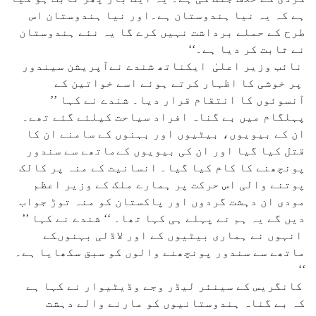
ہے کہ یہ نیا ہندوستان ہے۔اور نیا ہندوستان اس
طرح کے حملے برداشت نہیں کرے گا یہ نئے ہندوستان
نے ثابت کر دیا ہے۔‘‘
نائب وزیر اعلیٰ ایکناتھ شندے نےآپریشن سیندور
پر خوشی کا اظہار کرتے ہوئے اسے خواتین کے
آنسوئوں کا انتقام قرار دیا۔ شندے نے کہا ’’
پہلگام میں بے گناہ افراد سیاحت کیلئے گئے تھے۔
ان کے بیویوں، بیٹیوں اور بہنوں کے سامنے ان کا
قتل کیا گیا اور ان کی بیویوں کےماتھے سے سندور
پونچھنے کا کام کیا گیا۔ انسانیت کے منہ پر کالک
پوتنے والی اس حرکت پر ہمارے ملک کے وزیر اعظم
مودی ان دہشت گردوں اور پاکستان کو منہ توڑ جواب
دیں گے یہ ہم نے پہلے ہی کہا تھا۔ ‘‘ شندے نے کہا ’’
انہوں نے ہماری بیٹیوں کے اور لاڈلی بہنوںکے
ماتھے سے سندور پونچھنے والوں کو سبق سکھایا ہے۔
‘‘
کانگریس کے سینئر لیڈر وجے وڈیٹیوار نے کہا ہے
کہ بے گناہ ہندوستانیوں کو مارنے والے دہشت