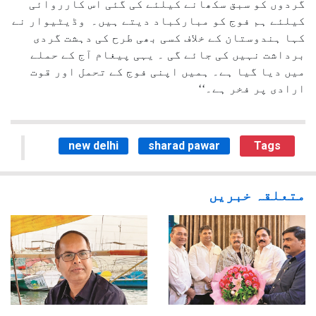
گردوں کو سبق سکھانے کیلئے کی گئی اس کارروائی
کیلئے ہم فوج کو مبارکباد دیتے ہیں۔ وڈیٹیوار نے
کہا ہندوستان کے خلاف کسی بھی طرح کی دہشت گردی
برداشت نہیں کی جائے گی ۔ یہی پیغام آج کے حملے
میں دیا گیا ہے۔ ہمیں اپنی فوج کے تحمل اور قوت
ارادی پر فخر ہے۔‘‘
new delhi
sharad pawar
Tags
متعلقہ خبریں