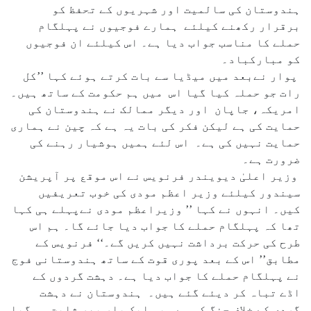
ہندوستان کی سالمیت اور شہریوں کے تحفظ کو
برقرار رکھنے کیلئے ہمارے فوجیوں نے پہلگام
حملے کا مناسب جواب دیا ہے۔ اس کیلئے ان فوجیوں
کو مبارکباد۔
پوار نےبعد میں میڈیا سے بات کرتے ہوئے کہا ’’کل
رات جو حملہ کیا گیا اس میں ہم حکومت کے ساتھ ہیں۔
امریکہ، جاپان اور دیگر ممالک نے ہندوستان کی
حمایت کی ہے لیکن فکر کی بات یہ ہے کہ چین نے ہماری
حمایت نہیں کی ہے۔ اس لئے ہمیں ہوشیار رہنے کی
ضرورت ہے۔
وزیر اعلیٰ دیویندر فرنویس نے اس موقع پر آپریشن
سیندور کیلئے وزیر اعظم مودی کی خوب تعریفیں
کیں۔ انہوں نے کہا ’’ وزیراعظم مودی نےپہلے ہی کہا
تھا کہ پہلگام حملے کا جواب دیا جائے گا۔ ہم اس
طرح کی حرکت برداشت نہیں کریں گے۔‘‘ فرنویس کے
مطابق’’ اس کے بعد پوری قوت کے ساتھ ہندوستانی فوج
نے پہلگام حملے کا جواب دیا ہے۔ دہشت گردوں کے
اڈے تباہ کر دیئے گئے ہیں۔ ہندوستان نے دہشت
گردی کے خلاف جنگ کی ہے۔ یہ ایک بار پھر ثابت ہو گیا