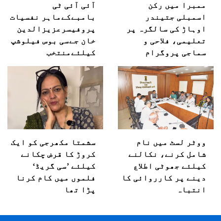
ممبرا میں رکن
آئی آئی ٹی
اسمبلی جتیندر
بامبےکےماہر نفسیات
اوہاڑ کی سالگرہ پر
پروفیسرعزیزالدین
تعلیمی، فلاحی و
خان جےسی بوس فیلوشپ
سماجی پروگرام
کیلئےمنتخب
ووٹر لسٹ میں نام
سشمتا مکھرجی کو ایک
شامل کرنے، نکالنے
کروڑ کا قرض چکانے
کیلئے جھوٹی اطلاع
کیلئے ’سی گریڈ‘
دینے پر کارروائی کا
فلموں میں کام کرنا
انتباہ
پڑا تھا