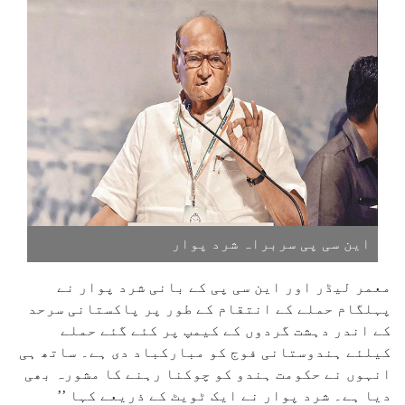
این سی پی سربراہ شرد پوار
معمر لیڈر اور این سی پی کے بانی شرد پوار نے
پہلگام حملے کے انتقام کے طور پر پاکستانی سرحد
کے اندر دہشت گردوں کے کیمپ پر کئے گئے حملے
کیلئے ہندوستانی فوج کو مبارکباد دی ہے۔ ساتھ ہی
انہوں نے حکومت ہندو کو چوکنا رہنے کا مشورہ بھی
دیا ہے۔ شرد پوار نے ایک ٹویٹ کے ذریعے کہا ’’