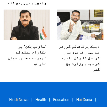
رانچی بھی پہنچ گئے
دیپک پرکاش کو گورنر
’ساؤجی چکن‘ پر
نے بہار قانون ساز
تکارام منڈے کے
کونسل کا رکن نامزد
تبصرے سے حلبہ سماج
کر دیا، وزارت بچ
ناراض
گئی
Hindi News
|
Health
|
Education
|
Nai Dunia
|