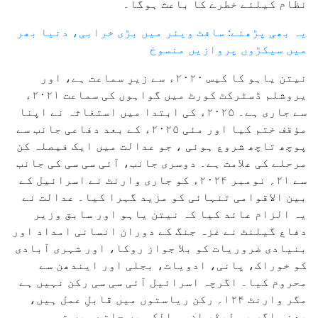
نظام کیلئے خطرے کا باعث ہوگا۔
یہ بھی پڑھئے: سافٹ ویئر میں بڑی خرابی، دنیا بھر
میں سیکڑوں پروازیں منسوخ
نیتن یاہو کا کیس ۲۰۲۰ء سے زیرِ سماعت ہے، اور
یروشلم ڈسٹرکٹ کورٹ میں گواہوں کی سماعت ۲۰۲۱ء
سے جاری ہے۔ ۲۰۲۵ء کی ابتدا میں استغاثہ نے اپنا
مؤقف ختم کیا اور مئی ۲۰۲۵ء کے بعد دفاعی جانب سے
پوچھ تاچھ شروع ہوئی ، جو عدالت میں ایک فیصلہ کن
مرحلے کی علامت ہے۔ دوسری جانب، آئی سی سی کی جانب
سے ۲۱؍ نومبر ۲۰۲۴ء کو جاری وارنٹ نے اسرائیل کے
بین الاقوامی تنہائی کو مزید گہرا کیا۔ عدالت نے
یہ الزام عائد کیا کہ نیتن یاہو اور سابق وزیر
دفاع گیلنٹ نے غزہ جنگ کے دوران انسانی امداد اور
بنیادی ضروریات کو بلا جواز روکا، اور شہری آبادی
کو خوراک، پانی، ادویات، بجلی اور ایندھن سے
محروم کیا۔ اگرچہ اسرائیل آئی سی سی رکن نہیں ہے
مگر وارنٹ ۱۲۴؍ رکن ریاستوں میں قابلِ عمل ہیں،
یعنی اگر یہ لیڈر ان ممالک میں جاتے ہیں تو