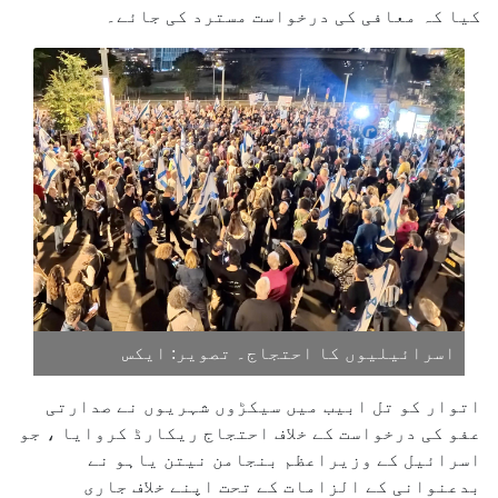
کیا کہ معافی کی درخواست مسترد کی جائے۔
اسرائیلیوں کا احتجاج۔ تصویر: ایکس
اتوار کو تل ابیب میں سیکڑوں شہریوں نے صدارتی
عفو کی درخواست کے خلاف احتجاج ریکارڈ کروایا ، جو
اسرائیل کے وزیراعظم بنجامن نیتن یاہو نے
بدعنوانی کے الزامات کے تحت اپنے خلاف جاری