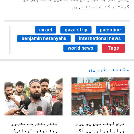
گرفتار کئےجا سکتے ہیں۔
israel
gaza strip
palestine
benjamin netanyahu
international news
world news
Tags
متعلقہ خبریں
قرض لینے میں یو پی،
جنترمنتر سے مشہور
بہار اور ایم پی آگے
ہوئے جنید ’بھائی‘