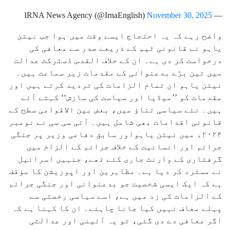
November 30, 2025
— IRNA News Agency (@IrnaEnglish)
واضح رہے کہ یہ احتجاج ایسے وقت میں ہوا جب نیتن
یاہو نے قانونی ٹیم کے ذریعے صدر سے معافی کی
درخواست کر دی ہے۔ ان کے خلاف القدس ڈسٹرکٹ عدالت
میں تین بڑے بدعنوانی کے مقدمات زیر سماعت ہیں۔
نیتن یاہو ان تمام الزامات کی تردید کرتے ہیں اور
مقدمات کو ’’میڈیا اور سیاست کی سازش‘‘ کہتے آئے
ہیں۔ نئے سیاسی تناؤ میں، بعض بین الاقوامی سطح کے
قانونی اقدامات بھی شامل ہیں۔ آئی سی سی نے نومبر
۲۰۲۴ء میں نیتن یاہواور سابق دفاعی وزیر پر جنگی
جرائم اور انسانیت کے خلاف جرائم کے الزام میں
گرفتاری کے وارنٹ جاری کئے تھے، جنہیں اسرائیل
نے مسترد کر دیا ہے۔ مظاہرین اور اپوزیشن کا مؤقف
ہے کہ ایک ایسی شخصیت جو بدعنوانی اور جنگی جرائم
کے الزامات کی زد میں ہے، اسے سیاسی رخصتی سے
پہلے معاف نہیں کیا جانا چاہئے۔ ان کا کہنا ہے کہ
اگر معافی دے دی گئی، تو یہ آئینی اور عدالتی