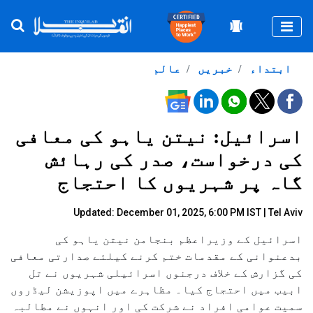
Togg
ابتداء
خبریں
عالم
اسرائیل: نیتن یاہو کی معافی
کی درخواست، صدر کی رہائش
گاہ پر شہریوں کا احتجاج
Updated: December 01, 2025, 6:00 PM IST | Tel Aviv
اسرائیل کے وزیراعظم بنجامن نیتن یاہو کی
بدعنوانی کے مقدمات ختم کرنے کیلئے صدارتی معافی
کی گزارش کے خلاف درجنوں اسرائیلی شہریوں نے تل
ابیب میں احتجاج کیا۔ مظاہرے میں اپوزیشن لیڈروں
سمیت عوامی افراد نے شرکت کی اور انہوں نے مطالبہ