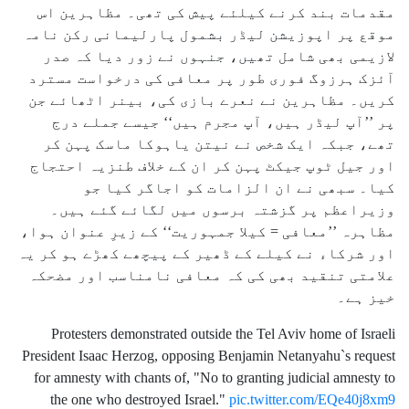
مقدمات بند کرنے کیلئے پیش کی تھی۔ مظاہرین اس
موقع پر اپوزیشن لیڈر بشمول پارلیمانی رکن نامہ
لازیمی بھی شامل تھیں، جنہوں نے زور دیا کہ صدر
آئزک ہرزوگ فوری طور پر معافی کی درخواست مسترد
کریں۔ مظاہرین نے نعرے بازی کی، بینر اٹھائے جن
پر ’’آپ لیڈر ہیں، آپ مجرم ہیں‘‘ جیسے جملے درج
تھے، جبکہ ایک شخص نے نیتن یاہوکا ماسک پہن کر
اور جیل ٹوپ جیکٹ پہن کر ان کے خلاف طنزیہ احتجاج
کیا۔ سبھی نے ان الزامات کو اجاگر کیا جو
وزیراعظم پر گزشتہ برسوں میں لگائے گئے ہیں۔
مظاہرہ ’’معافی = کیلا جمہوریت‘‘ کے زیرِ عنوان ہوا،
اور شرکاء نے کیلے کے ڈھیر کے پیچھے کھڑے ہو کر یہ
علامتی تنقید بھی کی کہ معافی نامناسب اور مضحکہ
خیز ہے۔
Protesters demonstrated outside the Tel Aviv home of Israeli
President Isaac Herzog, opposing Benjamin Netanyahu`s request
for amnesty with chants of, "No to granting judicial amnesty to
the one who destroyed Israel."
pic.twitter.com/EQe40j8xm9