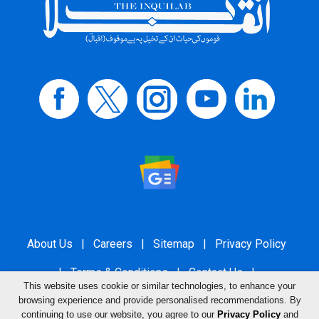
About Us
|
Careers
|
Sitemap
|
Privacy Policy
|
Terms & Conditions
|
Contact Us
|
This website uses cookie or similar technologies, to enhance your
Grievance Redressal
browsing experience and provide personalised recommendations. By
continuing to use our website, you agree to our
Privacy Policy
and