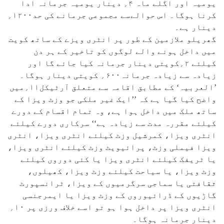
یومیہ اور اگلے ماہ ۴؍ دینار یومیہ جرمانہ ادا
کرنا ہوگا۔ اس حوالےسے مجموعی جرمانے کی حد۱۲۰۰؍
دینار ہے۔
گھریلو ملازمین کے طور پر انٹری ویزے کے ساتھ کویت
میں داخل ہونے والے لوگوں کو تاخیر کے ہر دن
کیلئے ۲؍کویتی دینار جرمانہ کیا جائے گا اور
زیادہ سے زیادہ جرمانہ۶۰۰؍ کویتی دینار ہوگا۔
’العربیہ‘ کے مطابق اقامہ سے متعلق آرٹیکل۱۱؍میں
واضح کیا گیا ہے کہ ’’ایک غیر ملکی جو وزٹ ویزا کے
ساتھ ملک میں داخل ہوا ہے، وہ تمام اقسام کے دورے
کیلئے مقررہ مدت سے زیادہ ہے‘‘ سرکاری دورے کیلئے
انٹری ویزا، کمرشیل وزٹ کیلئے انٹری ویزا، انٹری
ویزا فیملی وزٹ، پرائیویٹ وزٹ کیلئے انٹری ویزا،
یا ٹریفک کیلئے انٹری ویزا یا کئی دوروں کیلئے
وزٹ ویزا، یا سیاحت کیلئے وزٹ ویزا، کھیلوں،
ثقافتی یا سماجی سرگرمیوں کے ویزا، ٹرانسپورٹ
گاڑیوں کے ڈرائیوروں کے وزٹ ویزا یا ایمرجنسی
انٹری ویزا پر داخل ہوا ہو تو اسے خلاف ورزی پر ۱۰؍
دینار جرمانہ ہوگا۔