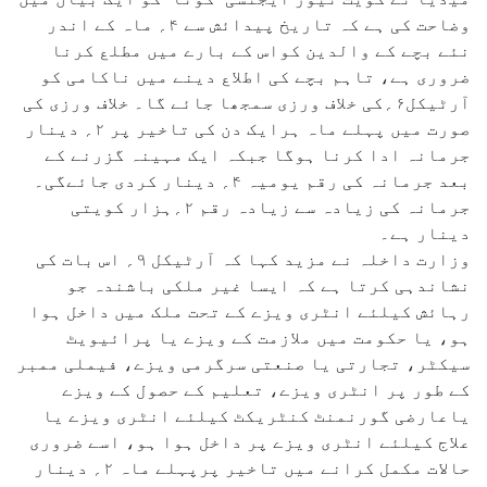
وضاحت کی ہے کہ تاریخ پیدائش سے ۴؍ ماہ کے اندر
نئے بچے کے والدین کواس کے بارے میں مطلع کرنا
ضروری ہے، تاہم بچے کی اطلاع دینے میں ناکامی کو
آرٹیکل۶؍کی خلاف ورزی سمجھا جائے گا۔ خلاف ورزی کی
صورت میں پہلے ماہ ہرایک دن کی تاخیر پر ۲؍ دینار
جرمانہ ادا کرنا ہوگا جبکہ ایک مہینہ گزرنے کے
بعد جرمانہ کی رقم یومیہ ۴؍ دینار کردی جائےگی۔
جرمانہ کی زیادہ سے زیادہ رقم ۲؍ہزار کویتی
دینار ہے۔
وزارت داخلہ نے مزید کہا کہ آرٹیکل ۹؍ اس بات کی
نشاندہی کرتا ہے کہ ایسا غیر ملکی باشندہ جو
رہائش کیلئے انٹری ویزے کے تحت ملک میں داخل ہوا
ہو، یا حکومت میں ملازمت کے ویزے یا پرائیویٹ
سیکٹر، تجارتی یا صنعتی سرگرمی ویزے، فیملی ممبر
کے طور پر انٹری ویزے، تعلیم کے حصول کے ویزے
یاعارضی گورنمنٹ کنٹریکٹ کیلئے انٹری ویزے یا
علاج کیلئے انٹری ویزے پر داخل ہوا ہو، اسے ضروری
حالات مکمل کرانے میں تاخیر پرپہلے ماہ ۲؍ دینار