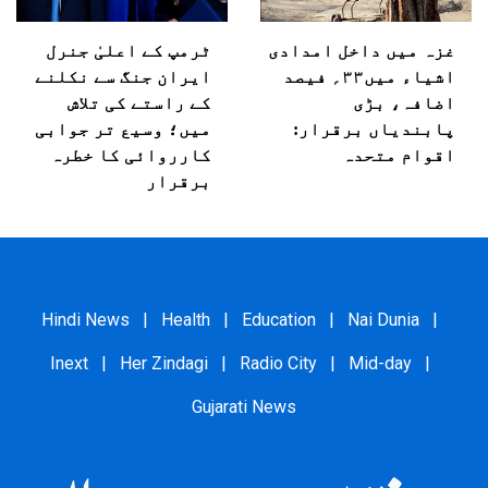
غزہ میں داخل امدادی
ٹرمپ کے اعلیٰ جنرل
اشیاء میں۳۳؍ فیصد
ایران جنگ سے نکلنے
اضافہ، بڑی
کے راستے کی تلاش
پابندیاں برقرار:
میں؛ وسیع تر جوابی
اقوام متحدہ
کارروائی کا خطرہ
برقرار
Hindi News
|
Health
|
Education
|
Nai Dunia
|
Inext
|
Her Zindagi
|
Radio City
|
Mid-day
|
Gujarati News