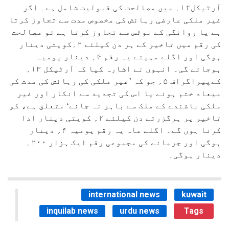
آرٹیکل۱۲؍ میں مصالحت کی قبولیت شامل ہے۔ اگر
غیر ملکی عارضی رہائش کی مخصوص مدت سے تجاوز کرتا
ہے یا روانگی کے نوٹس سے تجاوز کرتا ہے تو مصالحت
کی رقم میں تاخیر کے ہر دن کیلئے ۲؍کویتی دینار
ہوگی اور اگلے مہینے یہ رقم ۴؍ دینار یومیہ
ہوجائے گی۔ انہوں نے اشارہ کیا کہ آرٹیکل ۱۳؍
کےپیراگراف ۵؍ جو کہ ’غیر ملکی کی رہائش کی مدت کی
میعاد ختم ہونے یا اس کی تجدید سے انکار اور غیر
ملکی باشندے کے ملک سے باہر نہ جانے‘ متعلق ہے، کو
تاخیر پر ہرگزرتے دن کیلئے ۲؍ کویتی دینار ادا
کرنا ہوں گے۔ اگلے ماہ یہ رقم یومیہ ۴؍ دینار
ہوگی اور جرمانے کی مجموعی رقم ایک ہزار ۲۰۰؍
دینار ہوگی۔
international news
kuwait
inquilab news
urdu news
Tags