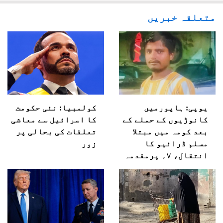
متعلقہ خبریں
یوپی: ہاپورمیں
کولمبیا: نئی حکومت
کانوڑیوں کے حملے کے
کا اسرائیل سے معاشی
بعد کومہ میں مبتلا
تعلقات کی بحالی پر
مسلم ڈرائیو کا
زور
انتقال، ۷؍ پرمقدمہ