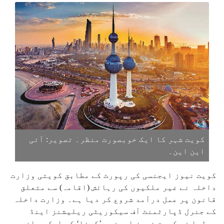
کویت شہر کا ایک خوبصورت منظر۔ تصویر: آئی
این این۔
کویت نیوز ایجنسی کی رپورٹ کے مطابق کویتی وزارت
داخلہ نے غیر ملکیوں کی رہائش (اقامہ) سے متعلق
قانون پر عمل درآمد شروع کر دیا ہے۔ وزارت داخلہ
کے جنرل ڈپارٹمنٹ آف سیکوریٹی ریلیشنز اینڈ
میڈیا نے کویت نیوز ایجنسی ’کونا‘ کو ایک بیان میں