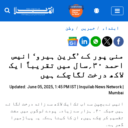
Togg
ابتداء
خبریں
وطن
منی پور کے ’گرین ہیرو‘ انیس
احمد ۳۰؍سال میں تقریباً ایک
لاکھ درخت لگاچکے ہیں
Updated: June 05, 2025, 1:45 PM IST |
Inquilab News Network
|
Mumbai
انیس نےبچپن سے اب تک ایک لاکھ سے زائد درخت لگا ئے
ہیں جبکہ ۴۰؍ ہزار سے زیادہ پودے لوگوں میں مفت
تقسیم کر چکے ہیں، ان کا کہنا ہےکہ یہ پہاڑمیرا
گھر ہے۔