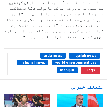
طالبہ کا کہنا ہے کہ’’ انیس احمد نے اپنی کوششوں
سے ہمیں یہ باور کرایا کہ ماحولیات کا تحفظ کسی
دوسرے کا کام نہیں ، بلکہ ہمارا بھی ہے۔ ‘‘امپھال
میں تدریسی خدمات انجام دینے والے لال رام سانگا
نامی ٹیچر کہتے ہیں کہ’’انیس احمد یہ کام شہرت
کیلئے نہیں کررہے ہیں ، وہ یہ کام زمین اور ہمارے
بچوں کے بہتر مستقبل کیلئے کررہے ہیں۔ ‘‘
urdu news
inquilab news
national news
world environment day
manipur
Tags
متعلقہ خبریں