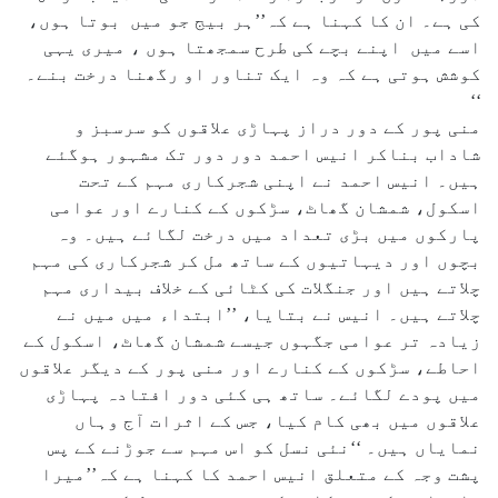
کی ہے۔ ان کا کہنا ہے کہ’’ہر بیج جو میں بوتا ہوں،
اسے میں اپنے بچے کی طرح سمجھتا ہوں ، میری یہی
کوشش ہوتی ہے کہ وہ ایک تناور او رگھنا درخت بنے۔
‘‘
منی پور کے دور دراز پہاڑی علاقوں کو سرسبز و
شاداب بناکر انیس احمد دور دور تک مشہور ہوگئے
ہیں۔ انیس احمد نے اپنی شجرکاری مہم کے تحت
اسکول، شمشان گھاٹ، سڑکوں کے کنارے اور عوامی
پارکوں میں بڑی تعداد میں درخت لگائے ہیں۔ وہ
بچوں اور دیہاتیوں کے ساتھ مل کر شجرکاری کی مہم
چلاتے ہیں اور جنگلات کی کٹائی کے خلاف بیداری مہم
چلاتے ہیں۔ انیس نے بتایا، ’’ابتداء میں میں نے
زیادہ تر عوامی جگہوں جیسے شمشان گھاٹ، اسکول کے
احاطے، سڑکوں کے کنارے اور منی پور کے دیگر علاقوں
میں پودے لگائے۔ ساتھ ہی کئی دور افتادہ پہاڑی
علاقوں میں بھی کام کیا، جس کے اثرات آج وہاں
نمایاں ہیں۔ ‘‘نئی نسل کو اس مہم سے جوڑنے کے پس
پشت وجہ کے متعلق انیس احمد کا کہنا ہے کہ’’میرا