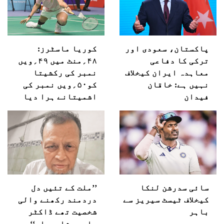
پاکستان، سعودی اور
کوریا ماسٹرز:
ترکی کا دفاعی
۴۸؍منٹ میں ۴۹؍ویں
معاہدہ ایران کیخلاف
نمبر کی رکشیتا
نہیں ہے: خاقان
کو۵۰؍ویں نمبر کی
فیدان
اشمیتانے ہرا دیا
سائی سدرشن لنکا
’’ملت کے تئیں دل
کیخلاف ٹیسٹ سیریز سے
دردمند رکھنے والی
باہر
شخصیت تھے ڈاکٹر
جاوید شاہجہاں‘‘