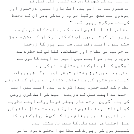
ماننا ہے کہ شجرکاری کے تئیں نئی نسل کو
باشعوربنانا اہم ہے، ایک بار انہیں درختوں اور
پودوں سے عشق ہوگیا تو وہ زندگی بھر ان کے تحفظ
کیلئے سرگرم رہیں گے۔ ‘‘
مقامی افراد انیس احمد کے بے لوث کام کی دل سے
پزیرائی کرتے ہیں۔ اب تک کئی لوگ ان کے مشن سے جڑ
چکے ہیں۔ ایسے وقت میں جب منی پور کا زرخیز
ماحولیاتی نظام اور جنگلات، کٹائی کے خطرے سے
دوچار ہے، تو ایسے میں انیس نے اپنے کاموں سے
لوگوں کے لیے ایک نئی مثال قائم کی ہے۔
منی پور میں تیز رفتار ترقی اور دیگر ضروریات
کیلئے درختوں کی بے تحاشہ کٹائی نے یہاں کے قدرتی
نظام کے لیے خطرہ پیدا کر دیا ہے۔ ایسے میں انیس
احمد نے اپنے عمل کے ذریعے امید کی ایک کرن روشن
کی ہے۔ `گرین ارتھ فار بیٹر ٹوماروکے اپنے نظریے
کو اپناتے ہوئے انیس نے ایک زبردست مثال قائم کی
ہے۔ انہوں نے یہ پیغام دیا کہ کس طرح ایک فرد کا
عمل اجتماعی تبدیلی کا سبب بن سکتا ہے۔
کلیئریون کی رپورٹ کے مطابق انجلی دیوی نامی