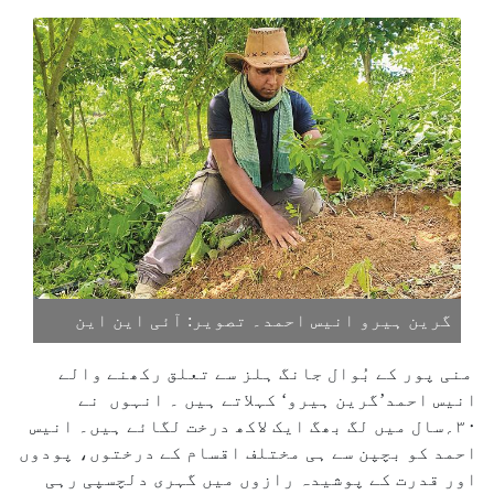
گرین ہیرو انیس احمد۔ تصویر: آئی این این
منی پور کے بُوال جانگ ہلز سے تعلق رکھنے والے
انیس احمد’گرین ہیرو‘ کہلاتے ہیں ۔ انہوں نے
۳۰؍سال میں لگ بھگ ایک لاکھ درخت لگائے ہیں۔ انیس
احمد کو بچپن سے ہی مختلف اقسام کے درختوں، پودوں
اور قدرت کے پوشیدہ رازوں میں گہری دلچسپی رہی