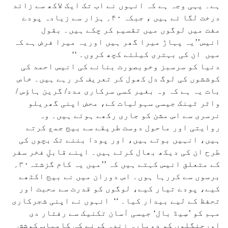
ہے۔ یہی وجہ ہے کہ انہوں نے اب تک ایک لاکھ سے زائد
درخت لگا ئے ہیں ، جبکہ ۴۰؍ ہزار سے زیادہ پودے
مفت میں لوگوں میں تقسیم کر چکے ہیں۔ بقول
انیس’’یہ پہاڑ میرا گھر ہیں اوریہ میرا فرض ہے کہ
میں ان کی بہتری کیلئے کچھ کروں۔ ‘‘
دنیا کو سرسبز وخوبصورت بنانے کی انیس احمد کی
کوششوں کی لوگ دل کھول کر تعریف کر رہے ہیں۔ خاص
بات یہ ہے کہ وہ بغیر کسی سرکاری مدد/ گرین ہاؤس /
واٹر ٹینک جیسی سہولیات کے، محض اپنی گھریلو
نرسری سے اس مشن کو جاری رکھے ہوئے ہیں۔ وہ
روایتی اور ماحول دوست طریقے سے بیج جمع کرتے
ہیں، انہیں بوتے ہیں، اور پودا بننے تک بچوں کی
طرح ان کی دیکھ بھال کرتے ہیں۔ اپنے قابلِ فخر سفر
کے متعلق انیس کہتے ہیں کہ ’’میں یہ کام گزشتہ۳۰؍
برسوں سے کررہا ہوں۔ اس دوران میں نے بیج اکٹھے
کیے، پودے تیار کیے، لوگوں کو قدرت سے محبت اور
تحفظ کے لیے بیدار کیا۔ ‘‘ انہوں نے اپنی شجرکاری
مہم کو ’سِیڈ بال‘ جیسی آسان تکنیک سے رفتار دی
اورجنگلوں کو دوبارہ زندہ کرنے کی کامیاب کوشش