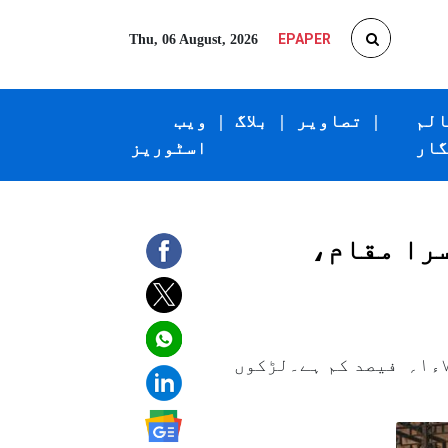
EPAPER
Thu, 06 August, 2026
الم
|
تصاویر
|
بلاگ
|
ویب
گار
اسٹوریز
سرا مقام،
تمام ۹؍ڈویژنوں کامجموعی نتیجہ۱۰ء۹۴؍ فیصد آیا ہےجو کہ گزشتہ سال کے مقابلے میں۷۱ء۱؍ فیصد کم ہے۔لڑکوں