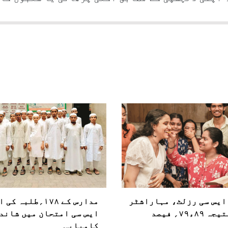
ایس سی رزلٹ، مہاراشٹر
مدارس کے ۱۷۸؍طلبہ کی
 ۸۹ء۷۹؍ فیصد
ایس سی امتحان میں شاند
کامیابی