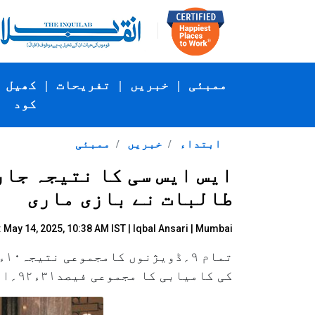
ممبئی
|
خبریں
|
تفریحات
|
کھیل
کود
ابتداء
خبریں
ممبئی
ایس ایس سی کا نتیجہ جار
طالبات نے بازی ماری
 May 14, 2025, 10:38 AM IST |
Iqbal Ansari
| Mumbai
کی کامیابی کا مجموعی فیصد۳۱ء۹۲؍اور لڑکیوں کا مجموعی فیصد ۱۴ء۹۶؍رہا۔