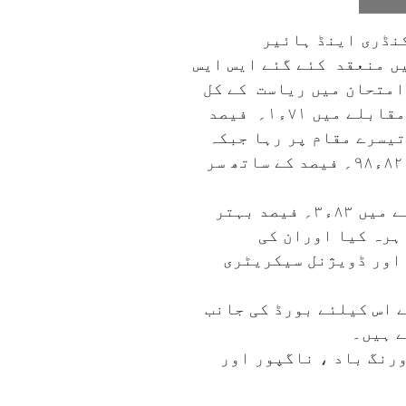
کنڈری اینڈ ہائیر
وکیشن (ایم ایس بی ایس ایچ ایس ای) (پونے) کی جانب سے فروری/مارچ ۲۰۲۵ءمیں منعقد کئے گئے ایس ایس
ے گئے۔ اس بورڈ امتحان میں ریاست کے کل
۹؍ڈویژنل بورڈ کا نتیجہ۱۰ء۹۴؍ فیصد آیا ہےجو کہ گزشتہ سال کے رزلٹ۸۱ء۹۵؍ فیصد کے مقابلے میں ۷۱ء۱؍ فیصد
حان میں سب سے زیادہ طلبہ والا ڈویژن ممبئی (۸۴ء۹۵؍ فیصد)تیسرے مقام پر رہا جبکہ
کوکن ڈویژن جہاں ۹؍ ڈویژنوں میں سے سب سے کم طلبہ نے بورڈ امتحان میں شرکت کی تھی، ۸۲ء۹۸؍ فیصد کے ساتھ سر
اس امتحان میں بھی طالبات نے اپنی سبقت برقرار رکھی اور ان کا رزلٹ طلباء کے مقابلے میں ۸۳ء۳؍ فیصد بہتر
ہرہ کیا اوران کی
گوساوی اور ڈویژنل سیکریٹری
 اس کیلئے بورڈ کی جانب
تی، اورنگ باد ، ناگپور اور