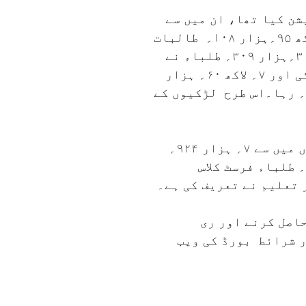
؍ ریگولر طالبات نے رجسٹریشن کیا تھا، ان میں سے
۷؍لاکھ ۲۲؍ہزار ۹۶۸؍ طالبات نے ایس ایس سی بورڈ امتحانات میں شرکت کی تھیں اور ۶؍لاکھ ۹۵؍ہزار ۱۰۸؍ طالبات
نے کامیابی حاصل کی اس طرح ان کا کامیابی کا فیصد ۹۶ء۱۴؍ رہا۔ اسی کے برخلاف ۸؍ لاکھ ۳۰؍ہزار ۳۰۹؍ طلباء نے
امتحان کیلئے رجسٹریشن کیا تھا ان میں سے ۸؍ لاکھ ۲۳؍ ہزار ۶۱۱؍نے امتحان میں شرکت کی اور ۷؍ لاکھ ۶۰؍ ہزار
۳۲۵؍ کامیاب ہوئے۔ اس طرح ایس ایس سی امتحانات میں لڑکوں کی کامیابی کا فیصد ۹۲ء۳۱؍ رہا۔اس طرح لڑکیوں کے
دسویں جماعت کے کل۲۴؍ مضامین نے صدفیصد نتائج حاصل کئے ہیں۔ ۲۳؍ ہزار ۴۸۹؍ اسکولوں میں سے ۷؍ ہزار ۹۲۴؍
اسکولوں نے۱۰۰؍ فیصد نتائج حاصل کیے ہیں۔ ریگولر طلباء میں سے۴؍ لاکھ۸۸؍ ہزار۷۴۵؍ طلباء فرسٹ کلاس
اصل کرنے اور ری
ر شرائط بورڈ کی ویب