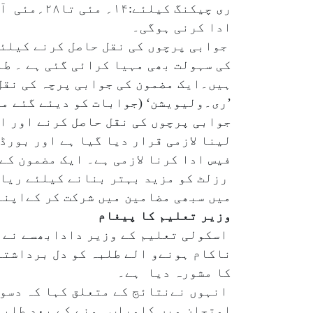
ادا کرنی ہوگی۔
جوابی پرچوں کی نقل حاصل کرنے کیلئے
ہیں۔ایک مضمون کی جوابی پرچہ کی نقل حاصل کرنے کی فی
جوابی پرچوں کی نقل حاصل کرنے اور ا
فیس ادا کرنا لازمی ہے۔ ایک مضمون کے ری ولیویشن کی ف
میں سبھی مضامین میں شرکت کر کےاپنے
وزیر تعلیم کا پیغام
اسکولی تعلیم کے وزیر دادابھسے نے ا
ناکام ہونےو الے طلبہ کو دل برداشتہ
کا مشورہ دیا ہے۔
انہوں نےنتائج کے متعلق کہا کہ دسوی
امتحان میں کامیاب ہونے کے بعد طلبہ