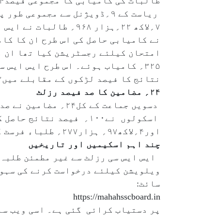
طالبات کی کامیابی کا مجموعی فیصد۱۴ء۹۶؍رہا
نتائج کا فیصد لڑکوں کے مقابلے میں۳ء۸۳؍ فیصد زیادہ ہے۔
۲۴؍ مضامین کا صد فیصد رزلٹ
اور۴؍لاکھ۹۷؍ ہزار۲۷۷؍ طلباء فرسٹ کلاس کے ساتھ پاس ہوئے ہیں۔ ان تمام طلباء کی وزیر تعلیم نے تعریف کی ہے۔
چند اہم اسکیمیں اور تاریخیں
ایس ایس سی رزلٹ سے غیر مطمئن طلبہ ک
ویلویشن کیلئے درخواست کرنے کی سہول
سائٹ:
https://mahahsscboard.in
پر دستیاب کرائی گئی ہے۔ اسی ویب سائ