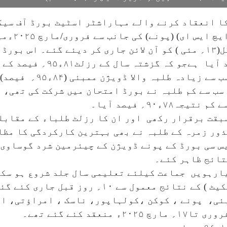
ا انعقاد کرنے والے مہاراشٹر اسٹیٹ بورڈ آف سی
سکینڈری ایج
سی(دسویں) بورڈ امتحان کے نتائج منگل(۱۳؍ مئی ) کو آن لائن جاری کر دیئ
کم ہے۔ ایس ایس سی بورڈ امت
۹۰؍ فیصد آیا۔
ذور زمرہ کے طلبہ نے بھی بہترین کارکردگی کا مظا
۲۷ء۹۲؍ رہا۔ ایس ایس سی بورڈ کے پونے ڈویژن کے چیئرمین شرد 
نتائج ظاہر کئے۔
یارہویں جماعت کیلئے تعلیمی سال جلد شروع ہو سکے
ول سے ۱۰؍ روز قبل جاری کئے گئے ہیں۔
ست کے ۹؍ ڈویژن :ممبئی، پونے ، کوکن ،کولہاپور، ناسک ، امراؤ