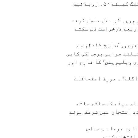
ری چیکنگ کیلئے:۱۴؍ مئی تا۲۸؍مئی آن لائن درخواست کی جاسکتی ہے ۔ فی مضمون کی ری چیکنگ کیلئے ۵۰؍ روپے فیس
 پرچہ کی نقل حاصل کرنے
/آف لائن یا پوسٹ کے ذریعے درخواست دے سکتے
’ری۔ولیویشن‘ (جوابات کو دیئے گئے مارکس کادوبارہ جائزہ ):ریاستی ایجوکیشن بورڈ نے فروری /مارچ ۲۰۱۹ء سے
یلئے جوابی پرچہ کی کاپی
چہ ملنے کے بعد ۵؍دنوں کے اندر ہی ’ری ویلیویشن‘ کا فارم اور
رزلٹ کو مزید بہتر بنانے کیلئے ریاستی حکومت نے ’کلاس امپرومنٹ اسکیم ‘ کے تحت طلبہ اگلے۳؍ بورڈ امتحانات
اد دینے کے ساتھ ساتھ
ھ امتحان میں شریک ہونے
 اہم مرحلہ ہے۔ اس
 انتخاب کریں۔