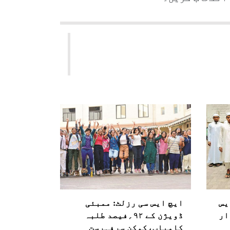
 ایس
ایچ ایس سی رزلٹ: ممبئی
ار
ڈویژن کے ۹۲؍فیصد طلبہ
کامیاب،کوکن سرفہرست