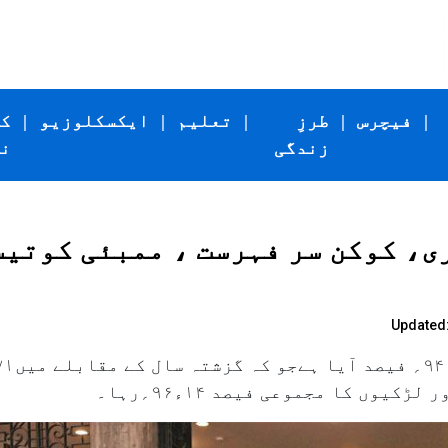
|
فیچرس
|
طرزِ
|
تعلیم
|
ایکسکلوزیو
|
ک
زندگی
ن
ی، کوکن سر فہرست ، ممبئی کوتی
Updated: