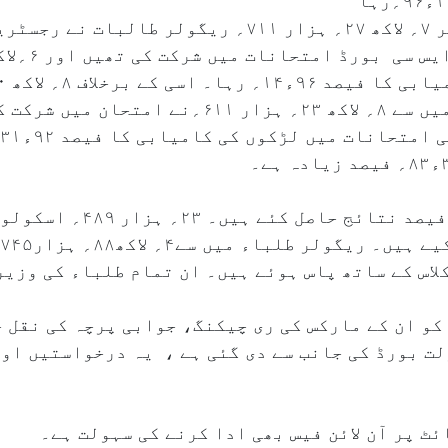
ریاست کے ۹؍ڈویژنل سے مجموعی طور پر ۷؍ لاکھ ۲۷؍ ہزار ۷۱۱
و ان کے مارکس کی ری چیکنگ، جوابی پرچہ کی نقل ح
ت بورڈ کی جانب سے دی گئی ہے ، یہ درخواستیں او
ٹ پر آن لائن فیس بھی ادا کرنے کی سہولت ہے۔