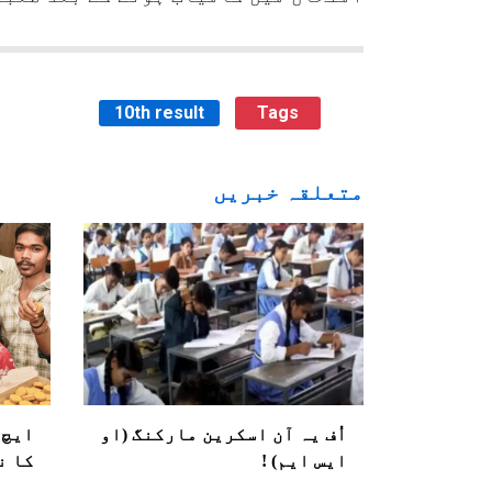
10th result
Tags
متعلقہ خبریں
اُف یہ آن اسکرین مارکنگ (او
ایچ 
ایس ایم) !
کا نتیجہ