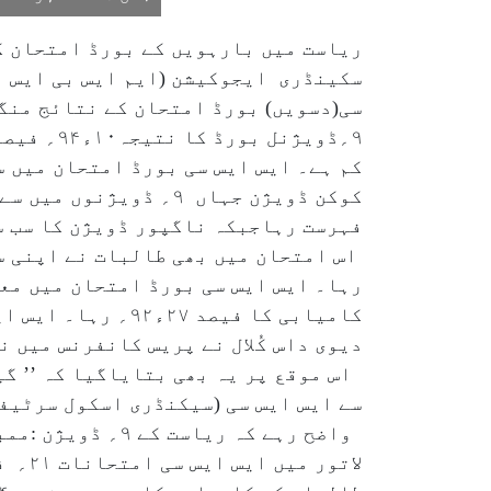
ریاست میں بارہویں کے بورڈ امتحان ک
فہرست رہاجبکہ ناگپور ڈویژن کا سب سے کم نتیجہ۷۸ء
رہا۔ ایس ایس سی بورڈ امتحان میں مع
کامیابی کا فیصد 
دیوی داس کُلال نے پریس کانفرنس میں 
اس موقع پر یہ بھی بتایاگیا کہ ’’ گ
سے ایس ایس سی (سیکنڈری اسکول سرٹیفکیٹ ) کے نتائج معم
واضح رہے کہ ریا
لاتور میں ایس ایس سی امتحانات ۲۱؍ فروری تا۱۷؍ مارچ ۲۰۲۵ء منعقد کئے گئے تھے۔