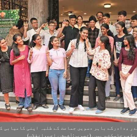
در ،دادرکے باہر دسویں جماعت کے طلبہ اپنی کامیابی ک
یکھے جاسکتے ہیں۔(تصویر:آشیش راجے،انقلاب)