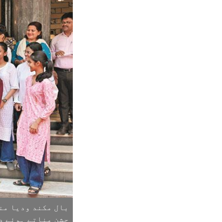
بال مکند ودیا من
جشن مناتے ہوئے د