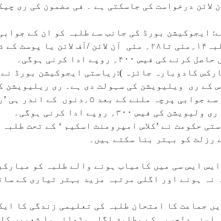
: ایجوکیشن بورڈ کی جانب سے طلبہ کو ان کے جوابی
کی سہولت بھی مہیا کرائی گئی ہے ۔ طلبہ۱۴؍مئی تا۲۸؍ مئی آن لائن 
س ۴۰۰؍ روپے ادا کرنی ہوگی۔
س کے ری ویلیویشن کی سہولت دی ہے۔ ری ریلیویشن ک
لینا لازمی قرار دیا گیا ہے اور بورڈ سے جوابی پر
یس ۳۰۰؍ روپے ادا کرنی ہوگی۔
 رزلٹ کو بہتر بنا سکتے ہیں۔
یس ایس سی میں کامیاب ہونے والے طلبہ کو مبارکب
 نہ ہونے اور اگلی مرتبہ مزید بہتر تیاری کے سات
ں جماعت کا امتحان طلبہ کی تعلیمی زندگی کا ایک
 اپنی دلچسپی کے مطابق اگلی پڑھائی یا شعبوں کا