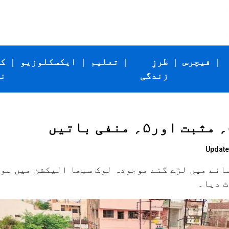
|
فیچرس
|
طرزِ
|
تعلیم
|
ایکسکلوزیو
|
ک
زندگی
ن
Update
سائے میں لڑے گئے موجودہ لوک سبھا الیکشن میں عو
ٹ دیا۔