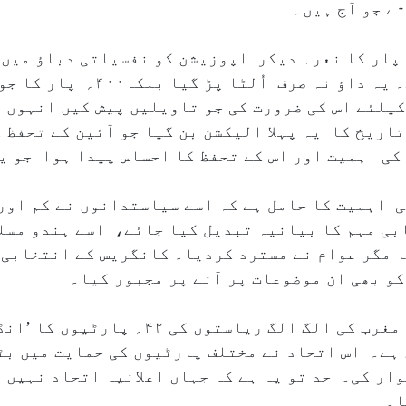
ے جو آج ہیں۔
یراعظم مودی کا مقصد یقیناً ۴۰۰؍ پار کا نعرہ دیکر اپوزیشن کو نفسیاتی د
پہلے ہی جیت لینا تھامگر وہ چوک گئے
یلئے اس کی ضرورت کی جو تاویلیں پیش کیں انہوں ن
اریخ کا یہ پہلا الیکشن بن گیا جو آئین کے تحفظ 
ن کی اہمیت اور اس کے تحفظ کا احساس پیدا ہوا جو ی
 اہمیت کا حامل ہے کہ اسے سیاستدانوں نے کم اور 
ابی مہم کا بیانیہ تبدیل کیا جائے، اسے ہندو مسل
 مگر عوام نے مسترد کردیا۔ کانگریس کے انتخابی 
و بھی ان موضوعات پر آنے پر مجبور کیا۔
ہندوستان کے شمال، جنوب اور مشرق و مغرب کی ا
 ہے۔ اس اتحاد نے مختلف پارٹیوں کی حمایت میں بٹ
ار کی۔ حد تو یہ ہے کہ جہاں اعلانیہ اتحاد نہیں ہ
ا۔