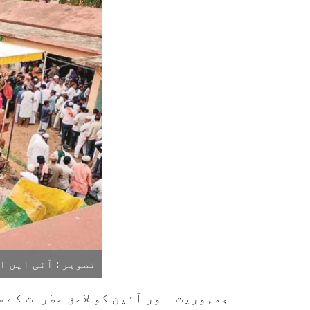
تصویر : آئی این ا
جمہوریت اور آئین کو لاحق خطرات کے 