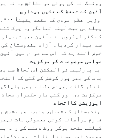
ووٹنگ نہ کی ہوتی تو نتائج وہ نہ ہوت
آئین کے تحفظ کے تئیں بیداری
وز
کے کئی لیڈروں نے آئین میں تبدیلی ک
سے بیدار کردیا۔ آزاد ہندوستان کی ت
خوش آئند ہے کہ اس سے عوام میں آئی
عوامی موضوعات کو مرکزیت
یہ پارلیمانی الیکشن اس لحاظ سے بھی
بات کی بھر پور کوشش کی گئی کہ انتخ
لے کر گائے بھینس تک لے بھی جایاگیا
مرکزیت دی اور کئی بار حکمراں محاذ ک
اپوزیشن کااتحاد
فارم پرآجانا کوئی معمولی بات نہیں
کیلئے متحد ہوکر ووٹ دینے کی راہ ہمو
موجود تھا جس نے اپنا اثر بھی دکھای