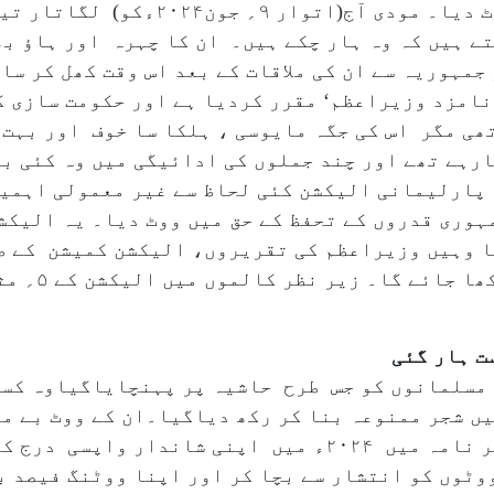
جمہوریت اور آئین کے تحفظ کیلئے ووٹ دیا۔
ے ہیں کہ وہ ہار چکے ہیں۔ ان کا چہرہ اور ہاؤ بھ
مہوریہ سے ان کی ملاقات کے بعد اس وقت کھل کر سامن
نامزد وزیراعظم‘ مقرر کردیا ہے اور حکومت سازی ک
ھی مگر اس کی جگہ مایوسی ، ہلکا سا خوف اور بہت 
ارہے تھے اور چند جملوں کی ادائیگی میں وہ کئی بار
مہوری قدروں کے تحفظ کے حق میں ووٹ دیا۔ یہ الیک
ا وہیں وزیراعظم کی تقریروں، الیکشن کمیشن کے ط
ت ہار گئی
میں مسلمانوں کو جس طرح حاشیہ پر پہنچایاگیاوہ کس
یں شجر ممنوعہ بنا کر رکھ دیاگیا۔ان کے ووٹ بے م
نے اس کو محسوس کیا اورانتخابی منظر نامہ میں ۲۰۲۴ء میں اپن
وٹوں کو انتشار سے بچا کر اور اپنا ووٹنگ فیصد 