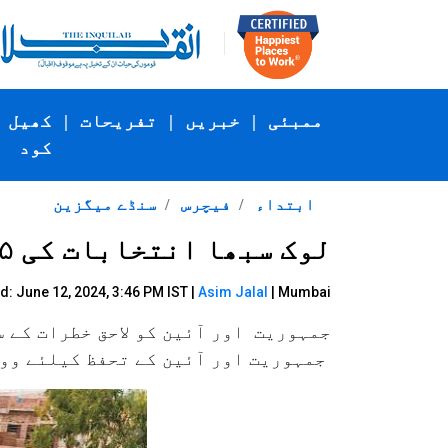
ممبئی
|
خبریں
|
تفریحات
|
کھیل
کود
ابتداء
فیچرس
سنڈے میگزین
لوک سبھا انتخابات کی ۵؍ مثبت اور۵؍ منفی باتیں
d: June 12, 2024, 3:46 PM IST |
Asim Jalal
| Mumbai
جمہوریت اور آئین کو لاحق خطرات کے 
جمہوریت اور آئین کے تحفظ کیلئے وو