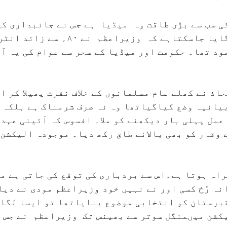
حاذ کی سب سے بڑی طاقت وہ میڈیا ہے جس نے جانبداری 
کھودی ہے۔ اس کا اندازہ اس بات سے لگایا 
صود تھا۔ حکومت اور میڈیا کے سحر سے عوام کی یہ 
ذ نے کھلے عام مسلمانوں کے خلاف نفرت پھیلا کر ا
 بیانیہ وضع کیاگیاتھا وہ نہ صرف شرمناک ہے بلکہ
عمل پہلی بار دیکھنے کو ملا۔ افسوس کہ آئینی عہد
وقار کو بھی بالائے طاق رکھ دیا۔ موجودہ الیکشن 
راہ ہوتا ہے۔اس سے بردباری کی توقع کی جاتی ہے م
برستان کو انتخابی موضوع بنایاتھا تو ایسا لگا 
شن میںمنگل سوتر سے بھینس تک وزیراعظم نے جس ط