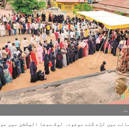
ین
سائے میں لڑے گئے موجودہ لوک سبھا الیکشن میں عو