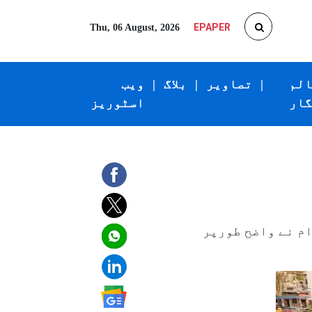
EPAPER
Thu, 06 August, 2026
الم
|
تصاویر
|
بلاگ
|
ویب
گار
اسٹوریز
ام نے واضح طورپر