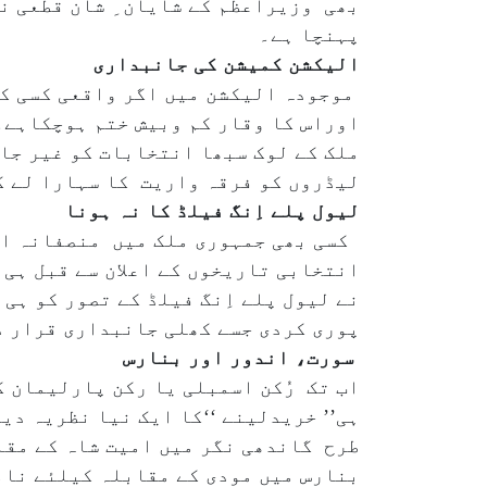
بھی وزیراعظم کے شایان ِ شان قطعی ن
پہنچا ہے۔
الیکشن کمیشن کی جانبداری
موجودہ الیکشن میں اگر واقعی کسی کی
اوراس کا وقار کم وبیش ختم ہوچکاہے۔
ملک کے لوک سبھا انتخابات کو غیر جا
لیڈروں کو فرقہ واریت کا سہارا لے ک
لیول پلے اِنگ فیلڈ کا نہ ہونا
کسی بھی جمہوری ملک میں منصفانہ ال
انتخابی تاریخوں کے اعلان سے قبل ہی
نے لیول پلے اِنگ فیلڈ کے تصور کو ہی
پوری کردی جسے کھلی جانبداری قرار 
سورت، اندور اور بنارس
اب تک رُکن اسمبلی یا رکن پارلیمان 
ہی’’ خریدلینے ‘‘کا ایک نیا نظریہ دی
طرح گاندھی نگر میں امیت شاہ کے مقا
بنارس میں مودی کے مقابلہ کیلئے نام