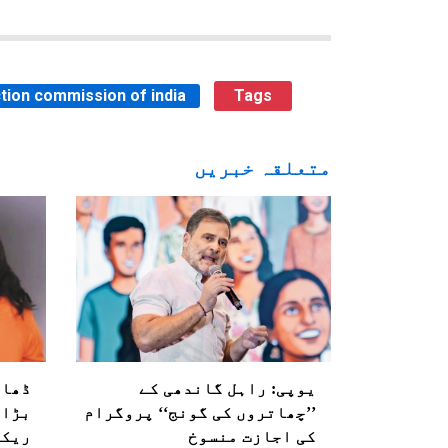
tion commission of india
Tags
متعلقہ خبریں
یوپی: راہل گاندھی کے
ڈھائ
’’چھاتروں کی گونج‘‘ پروگرام
بڑا 
کی اجازت منسوخ
ریکا