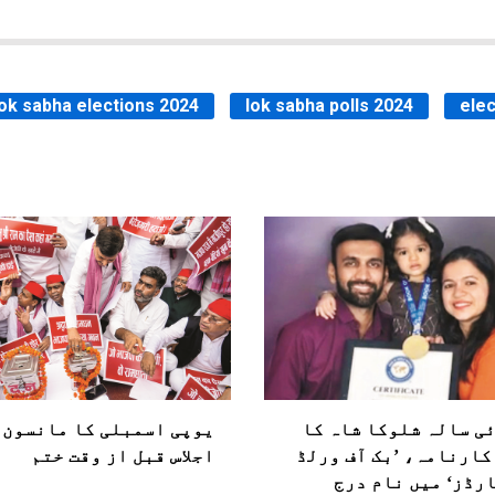
lok sabha elections 2024
lok sabha polls 2024
elec
ی سالہ شلوکا شاہ کا
یوپی اسمبلی کا مانسون
کارنامہ، ’بک آف ورلڈ
اجلاس قبل از وقت ختم
رڈز‘ میں نام درج