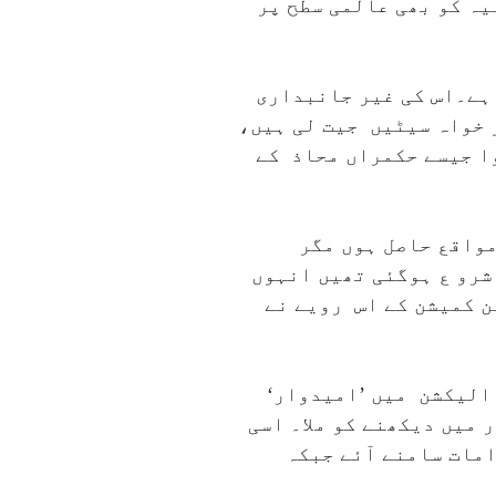
یہ کو بھی عالمی سطح پر
 ہے۔اس کی غیر جانبداری
 خواہ سیٹیں جیت لی ہیں،
وا جیسے حکمراں محاذ کے
واقع حاصل ہوں مگر
شرو ع ہوگئی تھیں انہوں
ن کمیشن کے اس رویے نے
الیکشن میں ’امیدوار‘
 میں دیکھنے کو ملا۔ اسی
مات سامنے آئے جبکہ