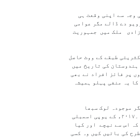
کی وجہ سے اپنی وقعت ہی
جاسکتاہے کہ وزیراعظم نے ۸۰؍ سے زائد انٹرویو دے ڈالے مگر عوامی
آزادی ملک میں جمہوریت
کثریتی طبقے کے ووٹ حاصل
 ہندوستان کی تاریخ میں
وں پر فائز افراد نے بھی
کا یہ منفی پہلو ہمیشہ
گر موجودہ لوک سبھا
الیکشن کی انتخابی مہم کو فرقہ وارانہ رُخ کسی اور نے نہیں خود وزیراعظم مودی نے دیا۔۲۰۱۷ء کے یوپی اسمبلی
کہ اس سے نیچے اور کیا
رح کی باتیں کیں وہ کسی