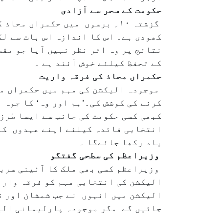
حکومت کے سحر سے آزادی
گزشتہ ۱۰؍ برسوں میں حکمراں م
نتائج پر وہ اثر نظر نہیں آیا جو مق
کے تحفظ کیلئے خوش آئند ہے ۔
حکمراں محاذ کی فرقہ واریت
موجودہ الیکشن کی مہم میں حکمراں محا
کرنے کی کوشش کی۔’ہم اور وہ‘ کا جوہ
کبھی کسی حکومت کی جانب سے ایسا طرز 
انتخابی فائدہ کیلئے اپنے عہدوں کے 
یاد رکھا جائےگا ۔
وزیراعظم کی سطحی گفتگو
وزیراعظم کسی بھی ملک کا آئینی سرب
الیکشن میں انہوں نے جب شمشان اور ق
جائیں گے مگر موجودہ پارلیمانی الیک