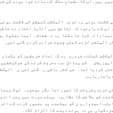
ہیں ہیں۔اس کا نقصان ملک کے ساتھ خود مودی کی شب
 شکست ہوئی ہے تو وہ الیکشن کمیشن کی شکست ہوئی
 اس کے باوجود کہ نتائج میں انڈیا اتحاد نے خاطر
نبدارانہ کہا جا سکتا ہے نہ شفاف۔ ایسا معلوم ہ
ر الیکشن لڑنے کھلی چھوٹ فراہم کردی گئی تھی۔
یکشن کیلئے ضروری ہے کہ تمام فریقین کو یکساں م
 اپوزیشن کو وسائل سے محروم کرنے کی جوکوششیں 
 ختم کردیا تھا۔ جو کثر باقی رہ گئی تھی وہ الیکش
دیاجارہاہے۔
کی خریدوفروخت کا تصور تھا مگر موجودہ لوک سبھا 
کھنے کو ملا جس کا مظاہرہ پہلے سورت میں پھر اندور
بلے امیدوارو ں کو بیٹھنے پر مجبور کرنے کے الزا
زدگیاں ہی نہ ہونے دینے کا الزام لگا۔