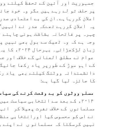
پر حلف تو لے رہے ہیں مگر وہ خود جانت
اعلان کررہاہے۔ان کی بے اعتمادی صدر ج
یہ اعلان کررہے تھےکہ صدر نے انہیں’
چہرہ پر فاتحانہ بشاشت ہونی چاہئے ت
وجہ ہے کہ وہ ٹھیک سے بول بھی نہیں پ
زبان لڑکھڑائی۔ بہرحال ۲۰۲۴ء کا یہ پارلیمانی الیکشن کئی لحاظ سے غیر معمولی اہمیت کا حامل ہے۔
عوام نے مطلق العنانی کے خلاف اور ج
کے اہم موڑ کے طورپر یاد رکھا جائیگ
کا جائزہ لیا گیا ہے:
مسلم ووٹوں کو بے وقعت کرنے کی سیاس
۲۰۱۴ء کے بعد سے انتخابی سیاست 
مسلمانوں کے خلاف نفرت پھیلا کر انہ
نہیں کرسکتا کہ مسلمانو ں نے اپنے و