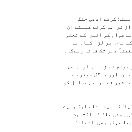
باؤ میں مبتلا کرکے آدھی جنگ
۔ یہ داؤ نہ صرف اُلٹا پڑ گیا بلکہ۴۰۰؍ پار کا جواز فراہم کرنے کیلئے ان
ے عوام کو آئین کے تعلق
کے نام پر لڑا گیا۔ یہ
قیناً دیر تک قائم رہےگا۔
عوام نے زیادہ لڑا۔ اس
مان اور منگل سوتر سے
منشور نے عوامی مسائل کو
لگ الگ ریاستوں کی ۴۲؍ پارٹیوں کا ’انڈیا‘ کے بینر تلے ایک پلیٹ
ی ہوئی ملک کی اکثریت
وا وہاں بھی ’اتحاد‘