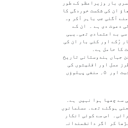
 مودی آج(اتوار ۹؍ جون۲۰۲۴ءکو) لگاتار تیسری بار وزیراعظم کے طور
اؤ ان کی شکست خوردگی کا
ے آگئی جب باہر آکر وہ
ی دعوت دی ہے ۔ ان کے
سی بے اعتمادی تھی۔یہی
 رُکے اور کئی بار ان کی
شن جہاں ہندوستانی تاریخ
رز عمل اور اقلیتوں کی
دانشمندانہ ووٹنگ کیلئے بھی یاد رکھا جائے گا۔ زیر نظر کالموں میں الیکشن کے ۵؍ مثبت اور ۵؍ منفی پہلوؤں
ی سے چھپا ہوا نہیں ہے۔
عنی ہوگئے تھے۔ مسلمانوں
ی شاندار واپسی درج کرائی۔ اس سے کوئی انکار
بڑھا کر اگر دانشمندانہ