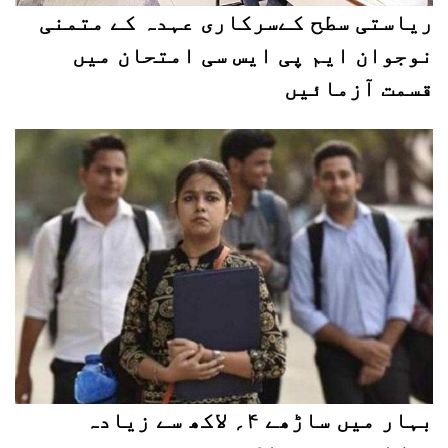
ریاستی سطح کےسرکاری عہدہ کے متمنی
نوجوان ایم پی ایس سی امتحان میں
قسمت آزمائیں
بہار میں ساڑھے ۴؍ لاکھ سے زیادہ