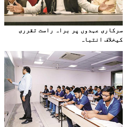
سرکاری عہدوں پر براہ راست تقرری
کیخلاف انتباہ