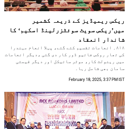
ریکس ریمیڈیز کے ذریعہ کشمیر
میں’ریکس سویٹ سوئٹزرلینڈ اسکیم‘ کا
شاندار انعقاد
۸۱۸؍ انعامات تقسیم کئے گئے، پہلا انعام مہندرا
کی تھار روکس فائیو ڈور کار دی گئی ،دیگر انعامات
میں رینولٹ کار، موٹر سائیکل اور دیگر قیمتی
سامان بھی شامل رہا۔
February 18, 2025, 3:37 PM IST