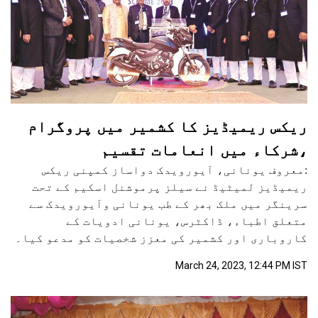
ریکس ریمیڈیز کا کشمیر میں پروگرام
،شرکاء میں انعامات تقسیم
:معروف یونانی، آیورویدک دواساز کمپنی ریکس
ریمیڈیز لمیٹیڈ نے سیلز پرموشنل اسکیم کے تحت
سرینگر میں ملک بھر کے طب یونانی وآیورویدک سے
متعلق اطباء، ڈاکٹرس، یونانی ادویات کے
کاروباری اور کشمیر کی معزز شخصیات کو مدعو کیا۔
March 24, 2023, 12:44 PM IST