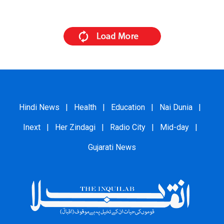
Hindi News
|
Health
|
Education
|
Nai Dunia
|
Inext
|
Her Zindagi
|
Radio City
|
Mid-day
|
Gujarati News