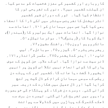
کاروباری اور کشمیر کی معزز شخصیات کو مدعو کیا۔
ان کیلئے کشمیر میں۷؍ دنوں کے تفریحی ٹور کا
انتظام کیا گیا۔ ٹور کے دوران شیر کشمیر
انٹرنیشنل کانفرینس سینٹر میں لکی ڈرا کا انعقاد
بھی کیا گیا جس میں مہمانان کو ۷۰۱؍ انعامات سے
نوازا گیا۔ انعامات میں ایک بولیرو کار(مہندرا)،
ایک کویڈ کار (رینو)،۱۹؍ موٹر سائیکل،۵۰؍
مائکروویو اوون،۱۵؍واشنگ مشین،۷۶؍
ریفریجریٹر،۵۰؍ گیزر،۲۵؍ موبائل،۳؍ لیپ
ٹاپ،۱۰؍ ایئر کنڈیشنر،۲۷۵؍ مکسر گرائنڈر،۱۷۱؍
ڈنر سیٹ سے نوازا گیا۔ اس کے علاوہ جن کوپن کے عوض
پارٹی کا کوئی انعام نہیں نکلا اس کوپن پر انہیں
ایشیورڈ گفٹ دیا جائے گا۔کشمیر ٹور کے پہلے دن
ریکس کے سبھی مہمانانِ کرام کو ڈل گیٹ پر لنچ
کرایا گیا اور ڈل جھیل میں شکارے کے ذریعہ سیر
کرائی گئی۔ دوسرے دن شرکاء کو پہلگام کی خوبصورت
وادیوں میں تفریح کرائی گئی۔ تیسرے دن برف سے
ڈھکے گلمرگ کے پہاڑوں میں گنڈولا سے پوائنٹ
نمبرایک تک لے جایا گیا اور پھر اگلے دن سونمرگ