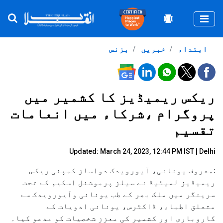
Togg
ابتداء
خبریں
بزنس
ریکس ریمیڈیز کا کشمیر میں
پروگرام ،شرکاء میں انعامات
تقسیم
Updated: March 24, 2023, 12:44 PM IST | Delhi
:معروف یونانی، آیورویدک دواساز کمپنی ریکس
ریمیڈیز لمیٹیڈ نے سیلز پرموشنل اسکیم کے تحت
سرینگر میں ملک بھر کے طب یونانی وآیورویدک سے
متعلق اطباء، ڈاکٹرس، یونانی ادویات کے
کاروباری اور کشمیر کی معزز شخصیات کو مدعو کیا۔