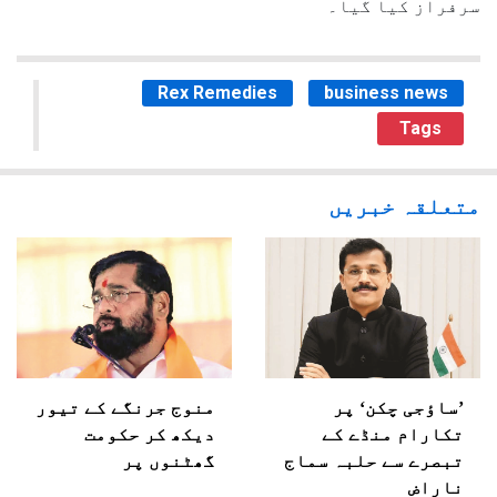
سرفراز کیا گیا۔
Rex Remedies
business news
Tags
متعلقہ خبریں
’ساؤجی چکن‘ پر
منوج جرنگے کے تیور
تکارام منڈے کے
دیکھ کر حکومت
تبصرے سے حلبہ سماج
گھٹنوں پر
ناراض