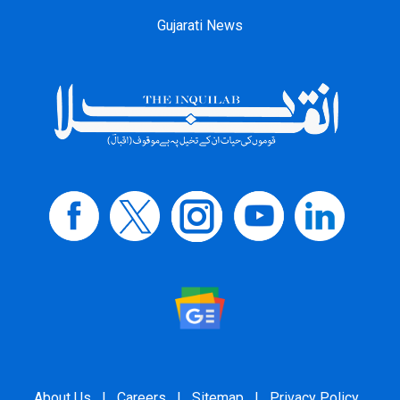
Gujarati News
About Us
|
Careers
|
Sitemap
|
Privacy Policy