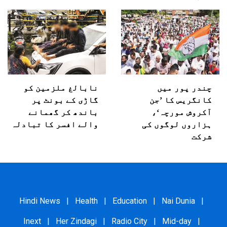
چندر پور میں
نابالغ ملزمین کو
کانگریس کا ’جن
گاڑی کے بونٹ پر
آکروش مورچہ‘،
باندھ کر گھمانے
ہزاروں لوگوں کی
والے افسر کا تبادلہ
شرکت
Hindi News
|
Health
|
Education
|
Nai Dunia
|
Inext
|
Her Zindagi
|
Radio City
|
Mid-day
|