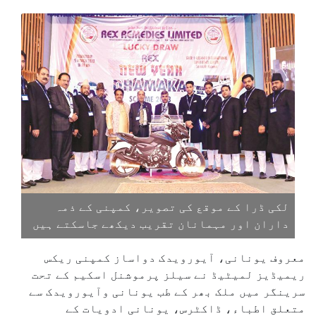
لکی ڈرا کے موقع کی تصویر، کمپنی کے ذمہ
داران اور مہمانان تقریب دیکھے جاسکتے ہیں
معروف یونانی، آیورویدک دواساز کمپنی ریکس
ریمیڈیز لمیٹیڈ نے سیلز پرموشنل اسکیم کے تحت
سرینگر میں ملک بھر کے طب یونانی وآیورویدک سے
متعلق اطباء، ڈاکٹرس، یونانی ادویات کے