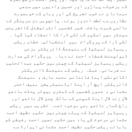
کے برفیلے پہاڑوں اور حسین وادیوں میں سبھی
مہمانا ن نے خوب تفریح کی اور وہاں کے خوبصورت
نظاروں سے لطف اندوز ہوئے۔ پانچویں دن سرینگر کے
عالمی شہرت یافتہ شیر کشمیر انٹرنیشنل کانفرینس
سینٹر میں اسکیم کے لکی ڈرا کا انعقاد کیا گیا ۔
لکی ڈرا کے پروگرام میں استقبالیہ خطاب ریکس
ریمیڈیز لمیٹیڈ کے منیجنگ ڈائریکٹر بزنس
ڈیولپمنٹ شمشاد احمد نے دیا۔ پروگرام کی صدارت
ریکس ریمیڈیز لمیٹیڈ کے چیئرمین حکیم عبدالحلیم
نے فرمائی۔ جبکہ ریکس کے منیجنگ ڈائریکٹر
اکائونٹس اینڈ فائنانس محمد عارف ، منیجنگ
ڈائریکٹر ایچ آر اینڈ ایڈمنسٹریشن منیف اختر
عثمانی ، جموں کشمیر کے ڈسٹری بیوٹر پنڈت مادھو
لال زند لال اینڈ کمپنی کے مالک چمن لال ناتھو اور
راج کمار ناتھو بھی موجود تھے۔ تقریب میں ریکس
ریمیڈیز لمیٹیڈ کے پہلے چیئرمین حکیم نظیف احمد
عثمانی مرحوم کی یاد میں حکیم نصیر احمد رفیقی کو
بابائے ریکس حکیم نظیف احمد عثمانی ایوارڈ سے