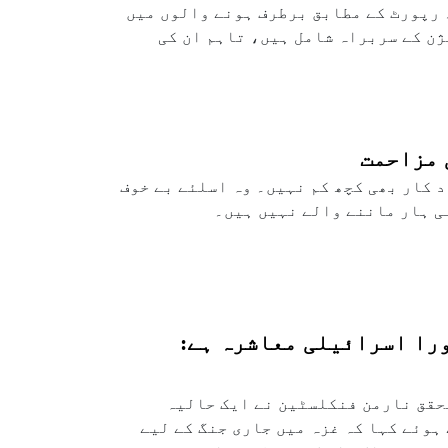
 رپورٹ کے مطابق برطرف ہونے والوں میں
ن کے سربراہ شامل ہیں، تاہم ان کی
 مزاحمت
د کار بھی کچھ کم نہیں۔ وہ اسلئے بے خوف
نی ہار ماننے والے نہیں ہیں۔
را اسرائیلی معاشرہ ہے:
حقق نارمن فنکلسٹین نے ایک حالیہ
وئے کہا کہ غزہ میں جاری جنگ کے لیے