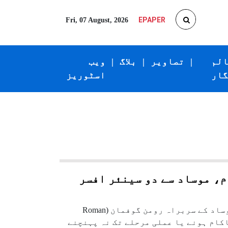
EPAPER
Fri, 07 August, 2026
الم
|
تصاویر
|
بلاگ
|
ویب
گار
اسٹوریز
، موساد سے دو سینئر افسر
اسرائیلی نشریاتی ادارے Channel 12 کی ایک رپورٹ کے مطابق موساد کے سربراہ رومن گوفمان (Roman
 ناکام ہونے یا عملی مرحلے تک نہ پہنچنے