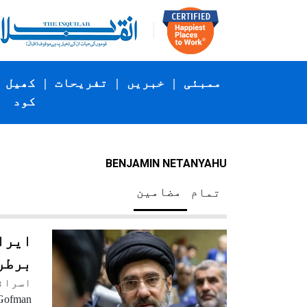
ممبئی
|
خبریں
|
تفریحات
|
کھیل
کود
BENJAMIN NETANYAHU
مضامین
تمام
ایرا
برطر