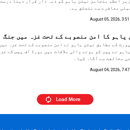
یر اعظم بنجامن نیتن یاہو کو ذمہ دار قرار دینا درست 
لی معاشرے سے متعلق ہے۔
August 05, 2026, 3:51
یاہو کا امن منصوبے کے تحت غزہ میں جنگ ب
ورٹ کے مطابق نیتن یاہو نے امن منصوبے کے تحت غزہ میں 
اہو نے پیر کو ہونے والی ملاقات میں بورڈ آف پیس کے غز
ی مخالفت سے آگاہ کیا۔
August 04, 2026, 7:47