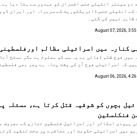
 دو سینئر انٹیلی جنس افسران کو عہدوں سے ہٹا دیا ہے۔
کے انٹیلی جنس ڈائریکٹوریٹ کے سربراہ اور ایران ڈویژ
ظاہر نہیں کی گئی۔
August 07, 2026, 3:55
ی کنارہ میں اسرائیلی مظالم اورفلسطینی
 میں فوج ظلم ڈھاتی ہے یہ سب کو معلوم ہے مگر مسلح آبا
یں کہ اسرائیلی فوج اُن کی پشت پناہ ہے پھر بھی فلسطی
August 06, 2026, 4:26
ئیل بچوں کو شوقیہ قتل کرتا ہے، مسئلہ پو
ن فنکلسٹین
 یہودی اسکالر اور اسرائیل فلسطین تنازع کے معروف م
و میں اسرائیلی حکومت اور معاشرے پر سخت تنقید کرتے ہ