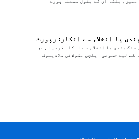
نہیں، بلکہ ان کے بقول مسئلہ پورے
ندی یا انخلاء سے انکار: رپورٹ
جنگ بندی یا انخلاء سے انکار کردیا ہے،
ہ کے لیے خصوصی ایلچی نکولائی ملادینوف