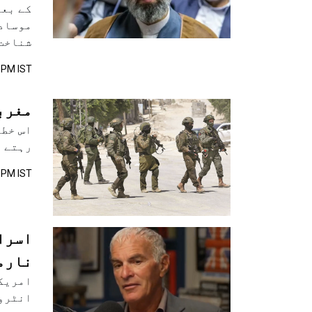
کے بعد
موساد 
شناخت 
 PM IST
مغرب
اس خطہ
رہتے ہ
 PM IST
اسرا
نارم
امریکی
انٹروی