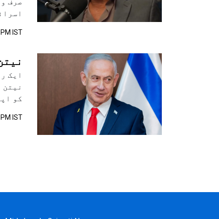
صرف وز
اسرائی
 PM IST
نیتن 
ایک رپ
نیتن ی
کو اپن
 PM IST