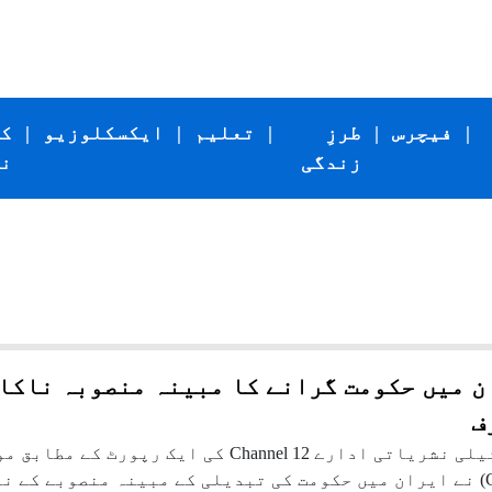
|
فیچرس
|
طرزِ
|
تعلیم
|
ایکسکلوزیو
|
ک
زندگی
ن
ن میں حکومت گرانے کا مبینہ منصوبہ ناکام
ف
Gofman) نے ایران میں حکومت کی تبدیلی کے مبینہ منصوبے کے