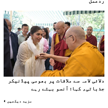
ردعمل
دلائی لامہ سے ملاقات پر بھومی پیڈنیکر
جذباتی، کہا: آنسو بہتے رہے
مزید دیکھیں