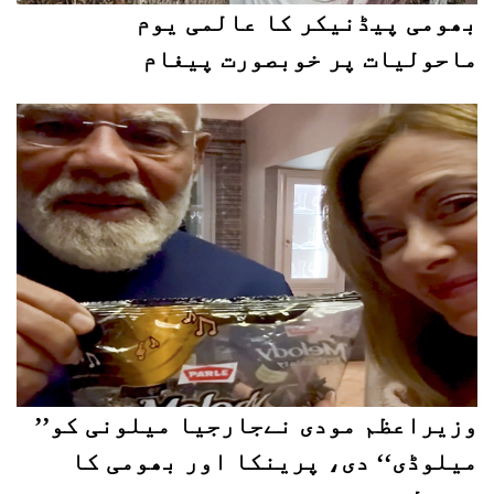
بھومی پیڈنیکر کا عالمی یوم
ماحولیات پر خوبصورت پیغام
وزیراعظم مودی نےجارجیا میلونی کو’’
میلوڈی‘‘ دی، پرینکا اور بھومی کا