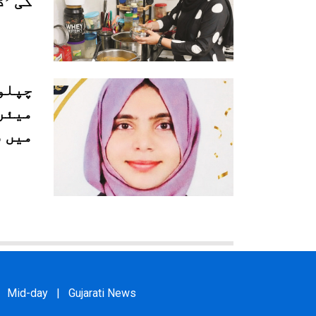
کی ’ڈ
چپلو
میئر
میں 
Mid-day
|
Gujarati News