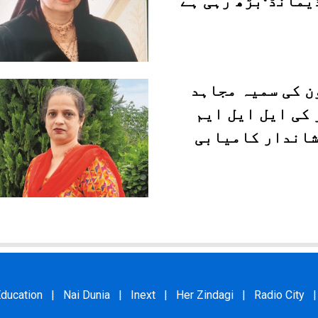
یمانڈ‘بڑھ رہی ہے
ن کی سمیہ مجاہد
 کی ایل ایل ایم
شاندار کامیابی
ducation
|
Nai Dunia
|
Inext
|
Her Zindagi
|
Radio City
|