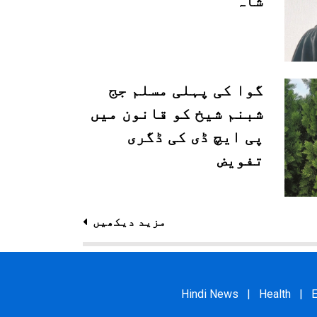
شاہ
گوا کی پہلی مسلم جج
شبنم شیخ کو قانون میں
پی ایچ ڈی کی ڈگری
تفویض
مزید دیکھیں
Hindi News
|
Health
|
E