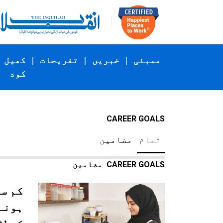
ممبئی
|
خبریں
|
تفریحات
|
کھیل
کود
CAREER GOALS
تمام
مضامین
CAREER GOALS
مضامین
کم س
ہونے