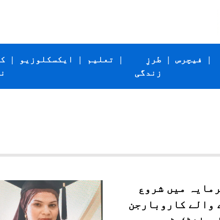
|
فیچرس
|
طرزِ
|
تعلیم
|
ایکسکلوزیو
|
ک
زندگی
ن
رمایہ میں شروع
 والے کاروبارجن