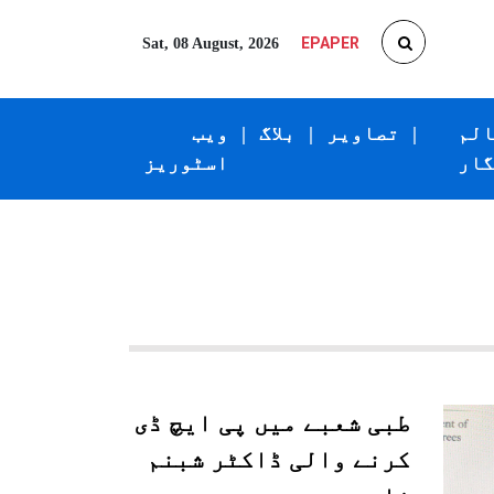
EPAPER
Sat, 08 August, 2026
الم
|
تصاویر
|
بلاگ
|
ویب
گار
اسٹوریز
طبی شعبے میں پی ایچ ڈی
کرنے والی ڈاکٹر شبنم