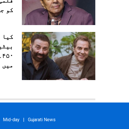
فلمی
کو جذ
کیا 
بیٹی
۰
میں 
Mid-day
|
Gujarati News