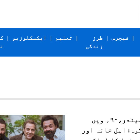
|
فیچرس
|
طرزِ
|
تعلیم
|
ایکسکلوزیو
|
ک
زندگی
ن
دھرمیندر،۹۰؍ ویں
رہ: اہل خانہ اور