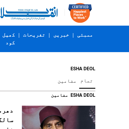
ممبئی
|
خبریں
|
تفریحات
|
کھیل
کود
ESHA DEOL
تمام
مضامین
ESHA DEOL
مضامین
سالگ