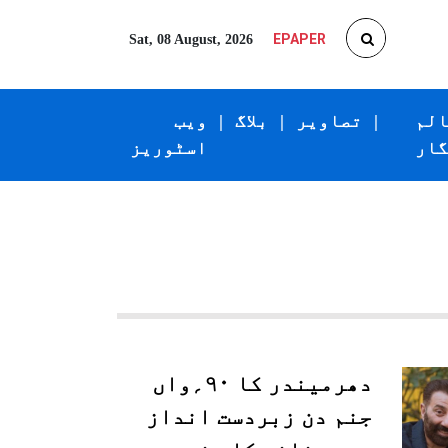
EPAPER
Sat, 08 August, 2026
الم
|
تصاویر
|
بلاگ
|
ویب
گار
اسٹوریز
دھرمیندر کا ۹۰؍واں
جنم دن زبردست انداز