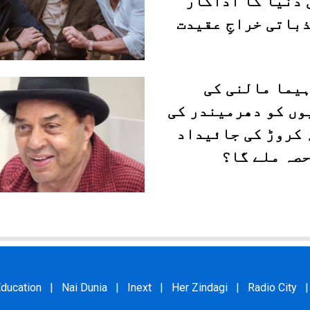
 دنیا کا اداکار
باتی خراجِ عقیدت
ہیما مالنی کی
وں کو دھرمیندر کی
۴۵؍ کروڑ کی جائیداد
حصہ ملے گا؟
ducation
|
Nai Dunia
|
Inext
|
Her Zindagi
|
Radio City
|