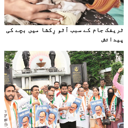
ٹریفک جام کے سبب آٹو رِکشا میں بچے کی
پیدائش