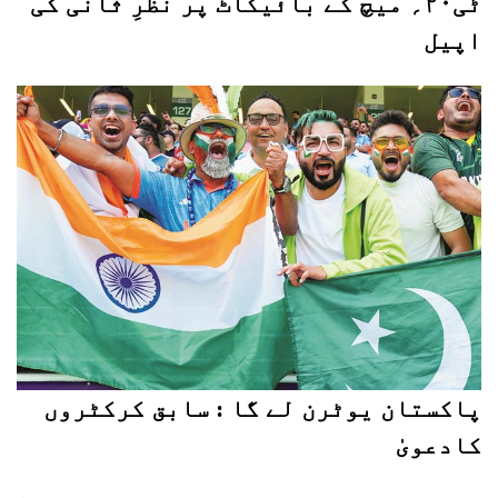
ٹی۲۰؍ میچ کے بائیکاٹ پر نظرِ ثانی کی
اپیل
پاکستان یوٹرن لے گا : سابق کرکٹروں
کادعویٰ