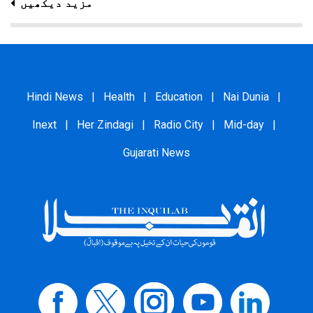
مزید دیکھیں
Hindi News
|
Health
|
Education
|
Nai Dunia
|
Inext
|
Her Zindagi
|
Radio City
|
Mid-day
|
Gujarati News