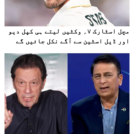
مچل اسٹارک ۷؍ وکٹیں لیتے ہی کپل دیو
اور ڈیل اسٹین سے آگے نکل جائیں گے