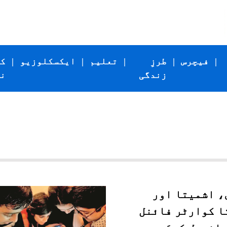
|
فیچرس
|
طرزِ
|
تعلیم
|
ایکسکلوزیو
|
ک
زندگی
ن
، اشمیتا اور
ا کوارٹر فائنل