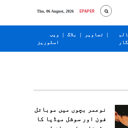
EPAPER
Thu, 06 August, 2026
الم
|
تصاویر
|
بلاگ
|
ویب
گار
اسٹوریز
نوعمر بچوں میں موبائل
فون اور سوشل میڈیا کا