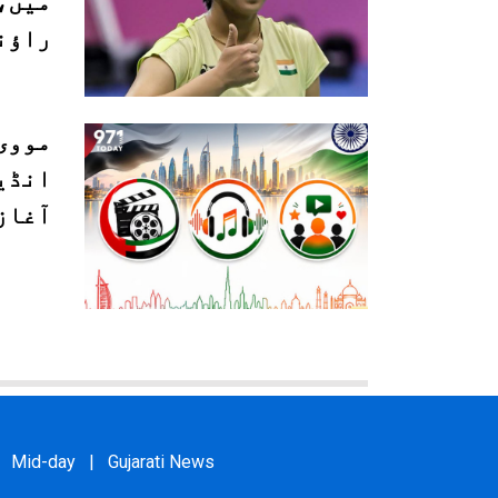
میں، 
راؤن
مووی
انڈی
آغاز
Mid-day
|
Gujarati News