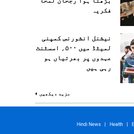
بڑھتا ہوا رجحان لمحۂ
فکریہ
نیشنل انشورنس کمپنی
لمیٹڈ میں ۵۰۰؍ اسسٹنٹ
عہدوں پر بھرتیاں ہو
رہی ہیں
مزید دیکھیں
Hindi News
|
Health
|
E