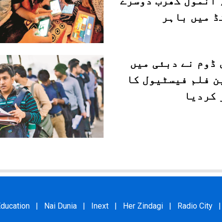
انمول کھرَب دوسرے
ڈ میں باہر
 ڈوم نے دبئی میں
ن فلم فیسٹیول کا
 کردیا
ducation
|
Nai Dunia
|
Inext
|
Her Zindagi
|
Radio City
|