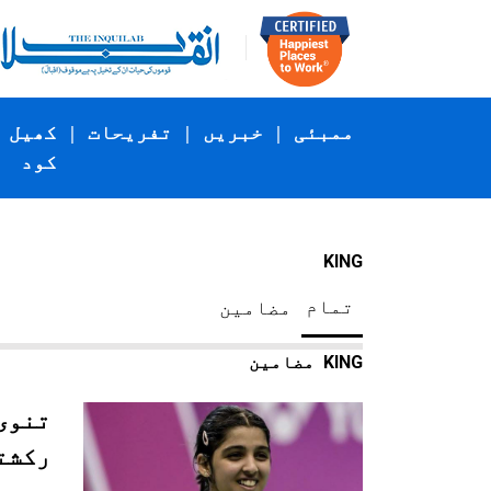
ممبئی
|
خبریں
|
تفریحات
|
کھیل
کود
KING
تمام
مضامین
KING
مضامین
تنوی
رکشت