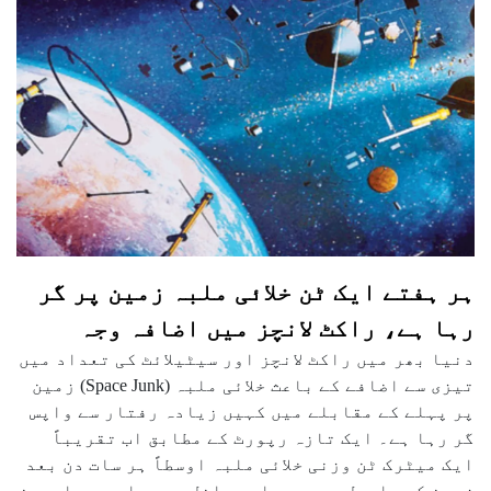
ہر ہفتے ایک ٹن خلائی ملبہ زمین پر گر
رہا ہے، راکٹ لانچز میں اضافہ وجہ
دنیا بھر میں راکٹ لانچز اور سیٹیلائٹ کی تعداد میں
تیزی سے اضافے کے باعث خلائی ملبہ (Space Junk) زمین
پر پہلے کے مقابلے میں کہیں زیادہ رفتار سے واپس
گر رہا ہے۔ ایک تازہ رپورٹ کے مطابق اب تقریباً
ایک میٹرک ٹن وزنی خلائی ملبہ اوسطاً ہر سات دن بعد
زمین کے ماحول میں دوبارہ داخل ہو رہا ہے۔ ماہرین