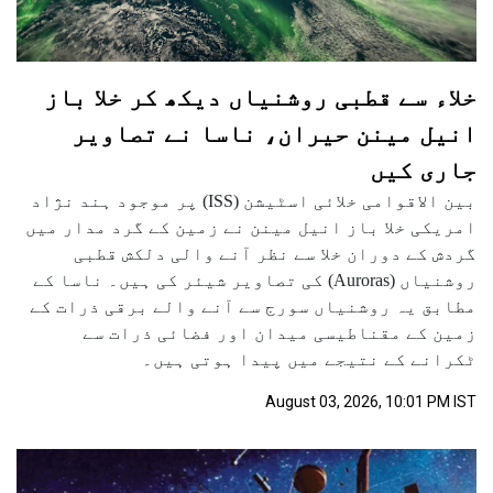
خلاء سے قطبی روشنیاں دیکھ کر خلا باز
انیل مینن حیران، ناسا نے تصاویر
جاری کیں
بین الاقوامی خلائی اسٹیشن (ISS) پر موجود ہند نژاد
امریکی خلا باز انیل مینن نے زمین کے گرد مدار میں
گردش کے دوران خلا سے نظر آنے والی دلکش قطبی
روشنیاں (Auroras) کی تصاویر شیئر کی ہیں۔ ناسا کے
مطابق یہ روشنیاں سورج سے آنے والے برقی ذرات کے
زمین کے مقناطیسی میدان اور فضائی ذرات سے
ٹکرانے کے نتیجے میں پیدا ہوتی ہیں۔
August 03, 2026, 10:01 PM IST