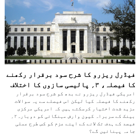
فیڈرل ریزرو کا شرح سود برقرار رکھنے
کا فیصلہ، ۳؍ پالیسی سازوں کا اختلاف
امریکی فیڈرل ریزرو نے بدھ کو شرح سود برقرار
رکھنے کا فیصلہ کیا لیکن اس فیصلے سے یہ سوالات
مزید شدت اختیار کرسکتے ہیں کہ امریکی مرکزی
بینک کے سربراہ کیون وارش مہنگائی کو دوبارہ۲؍
فیصد کے ہدف تک لانے کے اپنے عزم کو کس طرح عملی
جامہ پہنائیں گے؟