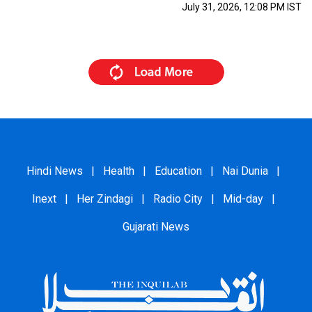
July 31, 2026, 12:08 PM IST
Hindi News
|
Health
|
Education
|
Nai Dunia
|
Inext
|
Her Zindagi
|
Radio City
|
Mid-day
|
Gujarati News