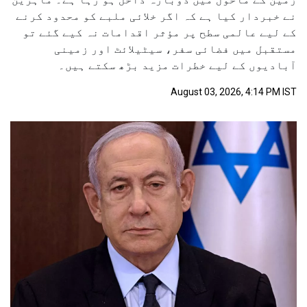
نے خبردار کیا ہے کہ اگر خلائی ملبے کو محدود کرنے
کے لیے عالمی سطح پر مؤثر اقدامات نہ کیے گئے تو
مستقبل میں فضائی سفر، سیٹیلائٹ اور زمینی
آبادیوں کے لیے خطرات مزید بڑھ سکتے ہیں۔
August 03, 2026, 4:14 PM IST