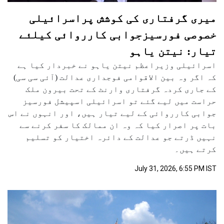
میری گرفتاری کی کوشش پراسرائیلی
خصوصی فورسیزجوابی کارروائی کیلئے
تیار: نیتن یاہو
اسرائیلی وزیراعظم نیتن یاہو نے خبردار کیا ہے
کہ اگر وہ بین الاقوامی فوجداری عدالت (آئی سی سی)
کے جاری کردہ گرفتاری وارنٹ کے تحت بیرون ملک
حراست میں لیے گئے تو اسرائیلی اسپیشل فورسیز
جوابی کارروائی کے لیے تیار ہیں، اور انہوں نے اس
بات پر اصرار کیا کہ وہ ان ممالک کا سفر کرنے سے
نہیں ڈرتے جو عدالت کے دائرہ اختیار کو تسلیم
کرتے ہیں۔
July 31, 2026, 6:55 PM IST