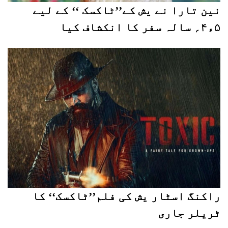
نین تارا نے یش کے’’ٹاکسک ‘‘ کے لیے
۵ء۴؍ سالہ سفر کا انکشاف کیا
راکنگ اسٹار یش کی فلم’’ٹاکسک‘‘ کا
ٹریلر جاری