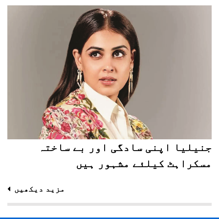
جنیلیا اپنی سادگی اور بے ساختہ
مسکراہٹ کیلئے مشہور ہیں
مزید دیکھیں