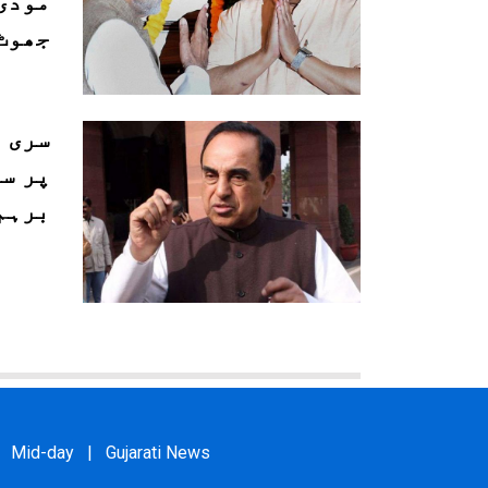
مودی
جھوٹ
سری 
پر س
برہم
Mid-day
|
Gujarati News