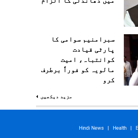
میں دھاندلی کا الزام
سبرامنیم سوامی کا
پارٹی قیادت
کوانتباہ، امیت
مالویہ کو فوراً برطرف
کرو
مزید دیکھیں
Hindi News
|
Health
|
E