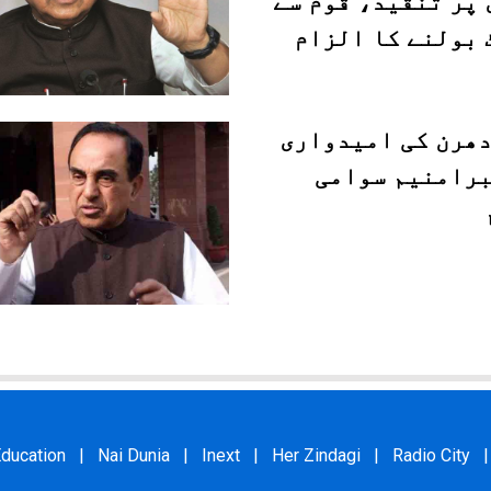
 پر تنقید، قوم سے
 بولنے کا الزام
دھرن کی امیدواری
برامنیم سوامی
ducation
|
Nai Dunia
|
Inext
|
Her Zindagi
|
Radio City
|