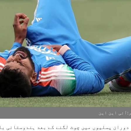
:آئی این این
ے دوران پسلیوں میں چوٹ لگنے کے بعد ہندوستانی بل