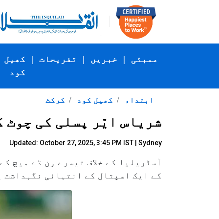
ممبئی
|
خبریں
|
تفریحات
|
کھیل
کود
ابتداء
کھیل کود
کرکٹ
شریاس ایّر پسلی کی چوٹ ک
Updated: October 27, 2025, 3:45 PM IST | Sydney
آسٹریلیا کے خلاف تیسرے ون ڈے میچ ک
کے ایک اسپتال کے انتہائی نگہداشت یو