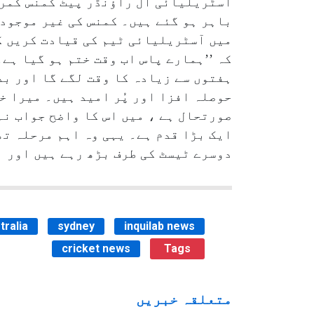
آسٹریلیائی آل راؤنڈر پیٹ کمنس کم
میں آسٹریلیائی ٹیم کی قیادت کریں 
ہفتوں سے زیادہ کا وقت لگے گا اور بد
حوصلہ افزا اور پُر امید ہیں۔ میرا خ
صورتحال ہے ، میں اس کا واضح جواب نہ
ایک بڑا قدم ہے۔ یہی وہ اہم مرحلہ تھ
دوسرے ٹیسٹ کی طرف بڑھ رہے ہیں اور ا
tralia
sydney
inquilab news
cricket news
Tags
متعلقہ خبریں