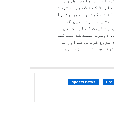
ٹیسٹ سے باضابطہ طور پر
 ۲۱؍ نومبر سے شروع ہورہے انگلینڈ کے خلاف پہلے ٹیسٹ
لڈ نے کینبرا میں بتایا
کہ ’’ہمارے پاس اب وقت ختم ہو گیا ہے۔ تقریباً ایک ہفتہ قبل ہی ہم نے کہا تھا کہ انہیں صحت یاب ہونے میں ۴؍
سرے ٹیسٹ کے لیے کافی
، دوسرے ٹیسٹ کے لیے کیا
 شروع کردیں گے اور یہ
رنا چاہتے ۔ لہٰذا ہم
sports news
urd