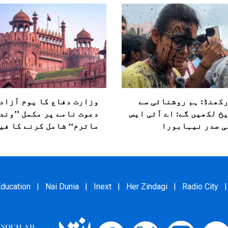
کھنڈ: ہم روشنائی سے
وزارت دفاع کا یوم آزاد
خ لکھیں گے: اے آئی ایس
دعوت نامے پر مکمل ’’وند
ی صدر نیہابورا
ماترم‘‘ شامل کرنے کا فی
ducation
|
Nai Dunia
|
Inext
|
Her Zindagi
|
Radio City
|