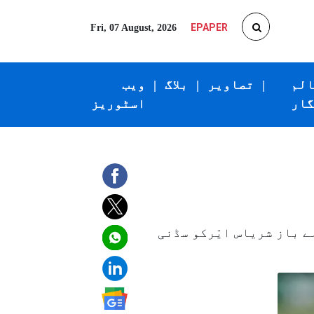
EPAPER
Fri, 07 August, 2026
الم
|
تصاویر
|
بلاگ
|
ویب
گار
اسٹوریز
ے باز شریاس ایّرکو سڈنی