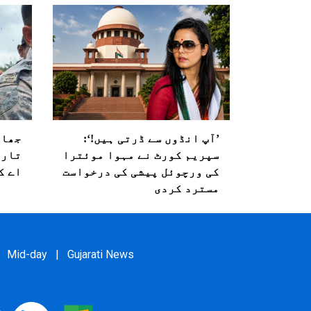
’آپ انڈوں سے ڈرتی ہیں!‘:
جھار
سپریم کورٹ نے مہوا موئترا
تاری
کی ورچوئل پیشی کی درخواست
اے ک
مسترد کردی
Mid-day
|
Gujarati News