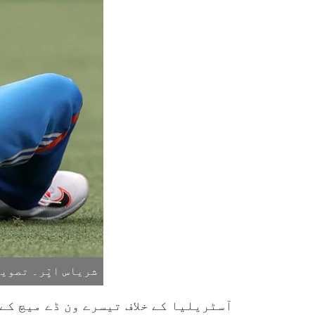
شریاس ایِّر۔ تصویر
آسٹریلیا کے خلاف تیسرے ون ڈے میچ ک