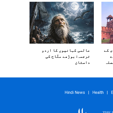
ی کے
عالمی کہانیوں کا اردو
ے
ترجمہ: بوڑھے ملّاح کی
صلہ
داستان
Hindi News
|
Health
|
E