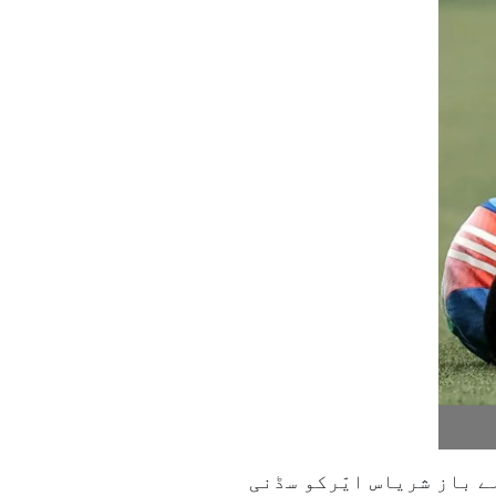
ے باز شریاس ایّرکو سڈنی