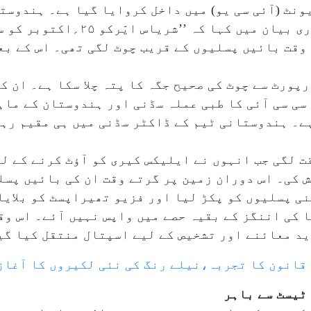
نٹ (آئی سی یو) میں داخل کروایا گیا ہے۔ ہندوست
سی سی آئی) نے پیر کی صبح ایکس پر جا
 وقت بائیں پسلیوں کے قریب چوٹ لگی تھی۔ اس کے ب
پورٹ سے چوٹ کی صحیح جگہ کا پتہ چلا سکا ہے۔ ان کا
 سی سی آئی کا طبی عملہ سڈنی اور ہندوستان کے ما
ہے۔ ہندوستانی ٹیم کے ڈاکٹر سڈنی میں ہی مقیم رہ
ت لگی جب انہوں نے ایلیکس کیری کو آؤٹ کرنے کے ل
 کی۔ اس دوران زمین پر گرتے وقت ان کی بائیں پسل
نی پسلیوں کو پکڑ لیا اور فزیو تھیراپسٹ کو بلایا
 کی اننگز کے بقیہ حصے میں واپس نہیں آئے۔ اس وقت
ید معائنے اور تشخیص کے لیے اسپتال منتقل کیا گی
قانون کا تجربہ،نیلے رنگ کی نئی لکیروں کا آغاز
ٹیسٹ سے باہر