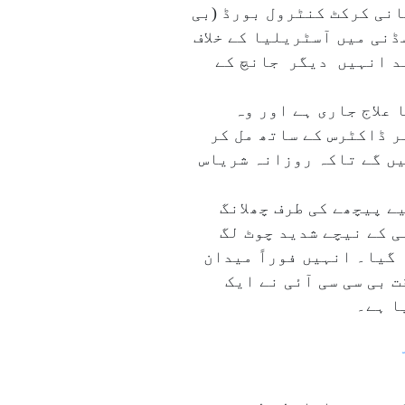
انی کرکٹ کنٹرول بورڈ (بی
ری بیان میں کہا کہ ’’شریاس ایّرکو ۲۵؍اکتوبر کو سڈنی میں آسٹریلیا کے خلاف
عد انہیں دیگر جانچ کے
 علاج جاری ہے اور وہ
ہر ڈاکٹرس کے ساتھ مل کر
یں گے تاکہ روزانہ شریاس
یے پیچھے کی طرف چھلانگ
ی کے نیچے شدید چوٹ لگ
 گیا۔ انہیں فوراً میدان
 بی سی سی آئی نے ایک
ا ہے۔