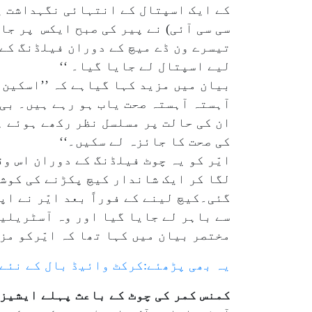
کے ایک اسپتال کے انتہائی نگہداشت یو
تیسرے ون ڈے میچ کے دوران فیلڈنگ کے
لیے اسپتال لے جایا گیا۔ ‘‘
بیان میں مزید کہا گیاہے کہ ’’اسکین ر
آہستہ آہستہ صحت یاب ہو رہے ہیں۔ بی
ان کی حالت پر مسلسل نظر رکھے ہوئے 
کی صحت کا جائزہ لے سکیں۔‘‘
ایّر کو یہ چوٹ فیلڈنگ کے دوران اس وق
لگا کر ایک شاندار کیچ پکڑنے کی کوشش
گئی۔کیچ لینے کے فوراً بعد ایّر نے اپ
سے باہر لے جایا گیا اور وہ آسٹریلیا
مختصر بیان میں کہا تھا کہ ایّرکو مز
یہ بھی پڑھئے:کرکٹ وائیڈ بال کے نئے 
کمنس کمر کی چوٹ کے باعث پہلے ایشیز 