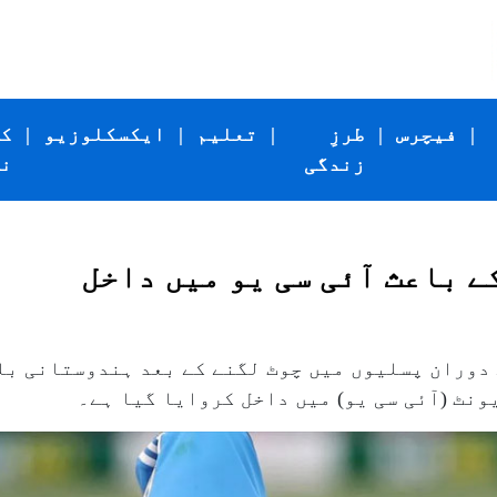
|
فیچرس
|
طرزِ
|
تعلیم
|
ایکسکلوزیو
|
ک
زندگی
ن
ے باعث آئی سی یو میں داخل
ے دوران پسلیوں میں چوٹ لگنے کے بعد ہندوستانی بل
نٹ (آئی سی یو) میں داخل کروایا گیا ہے۔