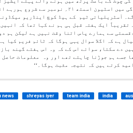
ر کی چوٹ کے باعث پرتھ میں ہونے والے پہلے ایشیز 
باہر ہو گئے ہیں۔ کمنس کی غیر موجودگی میں اسٹیون اسمتھ
گے۔ آسٹریلیائی ٹیم کے ہیڈ کوچ اینڈریو میکڈونا
قسمتی سے ہمارے پاس اتنا وقت نہیں ہے لیکن ہم دو
یال ہے کہ اگلا سوال یہی ہوگا کہ ٹائم فریم کیا ہے
یں دے سکتا، سوائے اس کے کہ وہ اس ہفتے گیند بازی
ا جسے ہم جوڑنا چاہتے تھے اور وہ معلومات حاصل ک
مید کرتے ہیں کہ نتیجہ مثبت ہوگا۔‘‘
u news
shreyas iyer
team india
india
aus