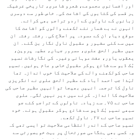
اور افسانوی مجموعے، شعرو شاعری، تاریخی غرضیکہ
ہر قسم کی کتابوں کی اشاعت کی۔ خاص طور سے دوسری
زبانوں کے ناولوں کے اردو تراجم بھی کرائے۔
انہوں نے بے شمار نئے لکھنے والوں کو اشاعت کا
موقع دیا، ان کے مسودہ پر اصلاح کی۔ رفتہ رفتہ ان
میں سے کئی مشہور و مقبول ناول نگار بن گئے۔ ان
میں مظہر الحق علوی، مسرور جہاں، عطیہ پروین،
یعقوب یاور، عفت موہانی وغیرہ کی نگارشات نسیم
بُک ڈبو سے شائع ہوکر مقبول خاص و عام ہوئیں۔نسیم
صاحب کولکھنے والے کی صلاحیت کا خوب اندازہ تھا
لہٰذا جب احمد آباد کے مظہر الحق علوی نے انگریزی
ناول کا ترجمہ انہیں بھیجا تو انہیں مظہر صاحب کی
صلاحیت کا اندازہ کرنے میں دیر نہیں لگی۔ علوی
صاحب نے ۷۵؍ سے زیادہ ناولوں کے تراجم کئے جو
سبھی نسیم بُک ڈپو سے شائع ہوکر مقبول ہوئے۔ خود
نسیم صاحب نے ۲۷؍ ناول لکھے۔
نسیم صاحب کے اندر انتظامی صلاحیت تو ایسی تھی کہ
وہ کسی بھی ہنگامی صورتحال پر بہت خوبصورتی سے