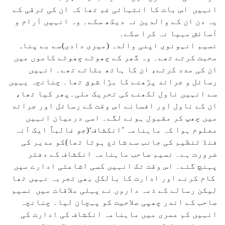
انہیں اس بات کا انتہائی غم تھا کہ ان کی ترقی کے
یہ دن ان کے والدین نہ دیکھ سکے۔ وہ انہیں آرام و
آسائش مہیا نہ کرا سکے۔
نسیم انہونوی اپنی والدہ (میری دادی)سے بے پناہ
محبت کرتے تھے۔ وہ گھر کے چھوٹے چھوٹے کاموں میں
ان کی مدد کرتے، ان کا ہاتھ بٹاتے تھے۔ انہیں
رسائل و جرائد پڑھنے کا بڑا شوق تھا۔ چنانچہ یہیں
سے انہیں ناول لکھنے کی تحریک ملی۔پھر کیا تھا،
ان کے ناول اور افسانے اس وقت کے رسائل اور جرائد
میں چھپ کر مقبول ہونے لگے۔ اسی درمیان انہیں
معلوم ہوا کہ ماہنامہ ’انکشاف‘(جو غالباً ایک آنہ
فنڈ تنظیم کی جانب سے شائع ہوتا تھا)کو مدیر کی
ضرورت ہے۔ نسیم صاحب ماہنامہ انکشاف کے دفتر
پہنچ گئے۔ اس وقت تک انہیں کسی اشاعتی ادارے میں
کام کرنے اور ادارت کا بالکل بھی تجربہ نہیں تھا
لیکن رسالے کے ذمہ داروں نے پہلی ملاقات میں نسیم
صاحب کے اندر چھپی صلاحیت کو پہچان لیا۔ چنانچہ
انہیں کم عمری میں ماہنامہ انکشاف کی ادارت کی