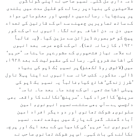
ذمہ داری مل گئی۔ نسیم صاحب نے اپنی گوناگوں
صلاحیتوں کی بنیادپر رسالے کو قلیل مدت میں بلندی
پر پہنچایا۔ رسالےمیں دلچسپ اور معلوماتی مواد
کے ساتھ تصاویریں چھپنے سے اس کے قارئین کی تعداد
میں دن بہ دن اضافہ ہونے لگا۔ انہوں نے اس کے کور
پیج کو خوبصورت ڈیزائن سے مزین کیا۔ (یہ غالباً
۱۹۲۰ء کا زمانہ تھا)۔ اس کے کچھ عرصہ بعد انہوں
نے علامہ نیاز فتحپوری کے مشورےپر ماہنامہ ’حریم‘
کی اشاعت شروع کی۔ رسالے کی مقبولیت کے بعد ۱۹۲۸ء
میں (لاٹوش روڈ لکھنؤ) پر نسیم بُک ڈپو کی بنیاد
ڈالی۔ مذکورہ کتب خانہ سے انہوں نے اپنا پہلا ناول
’طرز زندگی‘ شائع کیا،غالباً یہ نسیم بک ڈپو کی
پہلی اشاعت تھی۔ اس کے چند ماہ بعد ماہ نامہ’
سرپنچ‘ کااجراء کیا۔ ’سرپنچ‘نکالنے کا واقعہ بھی
دلچسپ ہے ...آپ بھی سنئے...نسیم انہونوی، امین
سلونوی، شوکت تھانوی اور دو دیگر افراد امین
آباد گھنٹہ گھر کے پار ک میں بیٹھے تھے۔ نسیم
انہونوی نے’ حریم‘ کی کامیابی کے بعد ایک اور پرچہ
نکالنے کی بات کہی۔ اس پر شوکت تھانوی صاحب نے