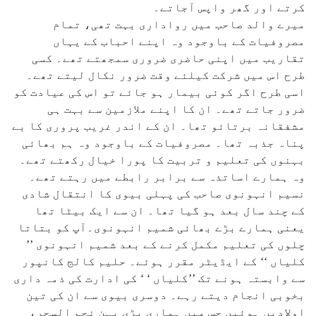
کرتے اور گھر واپس آجاتے۔
میرے والد صاحب میں رواداری بہت تھی، تمام
مصروفیات کے باوجود وہ اپنے احباب کے یہاں
تقاریب میں اپنی حاضری ضروری سمجھتے تھے۔ کسی
طرح اس میں شرکت کیلئے وقت ضرور نکال لیتے تھے۔
اسی طرح اگر کوئی بیمار ہو جائے تو اس کی عیادت کو
ضرور جاتے تھے۔ ان کا اپنے ملازمین سے بہت ہی
مشفقانہ برتائو تھا۔ ان کے اندر غریب پروری کا بے
پناہ جذبہ تھا۔ مصروفیات کے باوجود وہ ہم بھائی
بہنوں کی تعلیم و تربیت کا پورا خیال رکھتے تھے۔
وہ ہمارے اساتذہ سے برابر رابطے میں رہتے تھے۔
نسیم انہونوی صاحب کی پہلی بیوی کا انتقال شادی
کے چند سال بعد ہو گیا تھا۔ ان سے ایک بیٹا تھا
یعنی ہمارے بڑے بھائی شمیم انہونوی۔آپ کو بتاتا
چلوں کی تعلیم مکمل کرنے کے بعد شمیم انہونوی ’’
کلیاں ‘‘ کے ایڈیٹر مقرر ہوئے۔ حلیم کالج کانپور
سے وابستہ ہونے تک ’’کلیاں ‘ ‘ کی ادارت کی ذمہ داری
بخوبی انجام دیتے رہے۔ دوسری بیوی سے ان کی تین
اولادیں ہوئیں جس میں ہماری بڑی بہن نجم السحر،