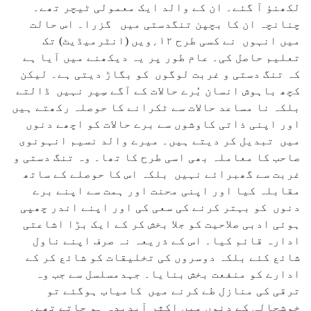
لکھنؤ آ گئے۔ ان کے والد ایک معمولی ٹیچر تھے۔
چنانچہ ان کا بچپن تنگدستی میں گزرا۔ اس حالت
میں انہوں نے کسی طرح ۱۲؍ویں (انٹرمیڈیٹ) تک
تعلیم حاصل کی۔ عام طور پر یہ دیکھنے میں آیا ہے
کہ تنگ دستی و غربت لوگوں کو بگاڑ دیتی ہے۔ لیکن
کچھ باہوش انسان بُرے حالات کے آگے سِپر نہیں ڈالتے
بلکہ نا مساعد حالات سے ٹکرانے کا حوصلہ رکھتے ہیں
اور اپنی ذاتی کاوشوں سے برے حالات کو اچھے دنوں
میں تبدیل کر دیتے ہیں۔ میرے والد نسیم انہونوی
صاحب کا معاملہ بھی اسی طرح کا تھا۔ وہ تنگ دستی و
غربت سے گھبرائے نہیں بلکہ اس کا حوصلے کے ساتھ
مقابلہ کیا اور اپنی محنت اور ہمت سے اپنے برے
دنوں کو بہتر کرنے کی سعی کی اور اپنے اندر چھپی
ہوئی ادبی صلاحیت کو جلا بخش کر کے ایک بڑا اشاعتی
ادارہ قائم کیا۔ اس کے ذریعہ نہ صرف اپنے ناول
شائع کئے بلکہ دوسروں کی تخلیقات کو شائع کر کے
ادارے کو منفعت بخش بنایا۔ جہدمسلسل سے جب وہ
ترقی کی منازل طے کرنے میں کامیاب ہوگئے تو
خوشحالی کے دنوں میں اکثر آبدیدہ ہو جاتے تھے۔