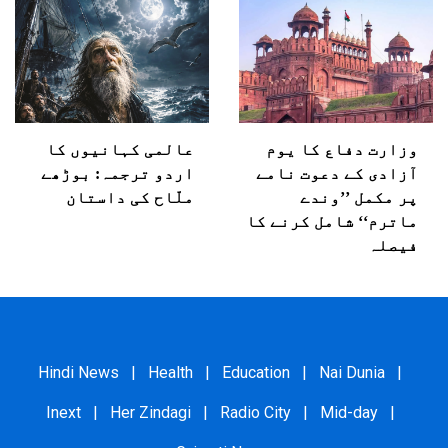
وزارت دفاع کا یوم
عالمی کہانیوں کا
آزادی کے دعوت نامے
اردو ترجمہ: بوڑھے
پر مکمل ’’وندے
ملّاح کی داستان
ماترم‘‘ شامل کرنے کا
فیصلہ
Hindi News
|
Health
|
Education
|
Nai Dunia
|
Inext
|
Her Zindagi
|
Radio City
|
Mid-day
|