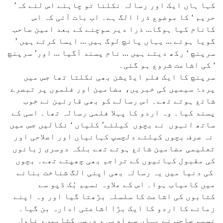
کہا ہاں ایک اور رسالہ نکلنا تو چاہئے اس لئے کہ’
حریم ‘ کا موضوع ذرا الگ ہے۔ اب بات آئی کہ اس
کانام کیا ہوگا... ذرا دیر سوچنے کے بعد امین صاحب
گویا ہوئے ... یہاں پانچ لوگ ہیں ... ایسا کرتے ہیں ’
سرپنچ ‘ رکھ دیتے ہیں ... نام پسند آگیا ... اور’ سرپنچ
‘ کی اشاعت شروع ہو گئی۔
سرپنچ کا ایک فلم ایڈیشن بھی نکلتا تھا جس میں
پردۂ سیمیں کی خبریں، مضامین اور فلموں پر تبصرے
شائع ہوتے تھے۔ اس رسالے کو بھی قارئین نے خوب
پسند کیا۔ وہ اردو کا پہلا فلمی رسالہ تھا۔ اسی کے
ساتھ انہوں نے بچوں کیلئے’ کلیاں ‘ نکالیں جس میں
نہ صرف بچوں کیلئے دلچسپ کہانیاں اور اصلاحی اور
تعلیمی مضامین شائع ہوتے تھے بلکہ دوسری زبانوں
کی مقبول کہانیوں کے تراجم بھی چھپتے تھے۔ بچوں
کی دنیا میں یہ رسالہ بھی اپنی الگ شناخت بنانے
میں کامیاب ہوا۔ اس کے علاوہ نسیم بُک ڈپو سے
کتابوں کی اشاعت کا سلسلہ بڑھتا گیا اور وہ اپنے
زمانے کا اردو کا ایک بڑا اشاعتی ادارہ بن گیا۔
نسیم صاحب نے یہاں سے ادبی و درسی کتابیں، ناول