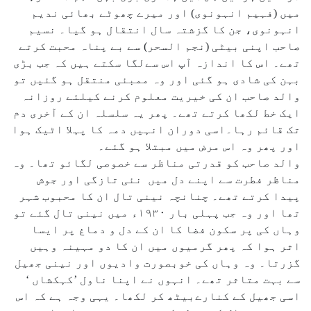
میں (فہیم انہونوی) اور میرے چھوٹے بھائی ندیم
انہونوی، جن کا گزشتہ سال انتقال ہو گیا۔ نسیم
صاحب اپنی بیٹی (نجم السحر) سے بے پناہ محبت کرتے
تھے۔ اس کا اندازہ آپ اس سےلگا سکتے ہیں کہ جب بڑی
بہن کی شادی ہو گئی اور وہ ممبئی منتقل ہو گئیں تو
والد صاحب ان کی خیریت معلوم کرنے کیلئے روزانہ
ایک خط لکھا کرتے تھے۔ پھر یہ سلسلہ ان کے آخری دم
تک قائم رہا۔اسی دوران انہیں دمہ کا پہلا اٹیک ہوا
اور پھر وہ اس مرض میں مبتلا ہو گئے۔
والد صاحب کو قدرتی مناظر سے خصوصی لگائو تھا۔ وہ
مناظر فطرت سے اپنے دل میں نئی تازگی اور جوش
پیدا کرتے تھے۔ چنانچہ نینی تال ان کا محبوب شہر
تھا اور وہ جب پہلی بار ۱۹۳۰ء میں نینی تال گئے تو
وہاں کی پر سکون فضا کا ان کے دل و دماغ پر ایسا
اثر ہوا کہ پھر گرمیوں میں ان کا دو مہینہ وہیں
گزرتا۔ وہ وہاں کی خوبصورت وادیوں اور نینی جھیل
سے بہت متاثر تھے۔ انہوں نے اپنا ناول ’کہکشاں ‘
اسی جھیل کے کنارےبیٹھ کر لکھا۔ یہی وجہ ہے کہ اس