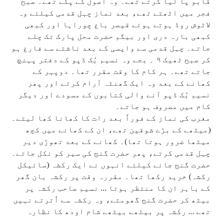
قابو پا لیا کرتے تھے۔ وہ اصول کے پکے تھے۔ صبح
فجر میں اٹھتے تھے، بعد نماز چہل قدمی کیلئے وہ
لاٹوش روڈ ہوتے ہوئے قیصر باغ چوراہا اور کبھی
کبھی بارہ دری اور بیگم حضرت محل پارک تک چلے
جاتے۔ چہل قدمی سے واپسی کے بعد ناشتے سے فارغ ہو
کر صبح ٹھیک ۹ ؍ بجے وہ نسیم بُک ڈپو کے دفتر پہنچ
جاتے تھے۔ ہر کام کا وقت مقرر تھا۔ دوپہر کے
کھانے کے بعد وہ ایک گھنٹہ آرام کرتے اور پھر
نسیم بُک ڈپو آنے والی کتابوں کے مسودے اور دیگر
کام میں مصروف ہو جاتے۔
مغرب کی نماز کے فوراً بعد رات کا کھانا کھا لیتے۔
(میٹھے کے بڑے شوقین تھے، ان کے کھانے میں کچھ
میٹھا ضرور ہوتا تھا)۔ کھانے کے بعد تھوڑی دیر
چہل قدمی کرتے، پھر حضرت گنج کی سیر کو نکل جاتے۔
حضرت گنج جانے کیلئے انہوں نے ایک رکشہ (سائیکل
رکشہ) خرید رکھا تھا۔ مقررہ وقت پر رکشہ بان گھر
کے باہر ان کا منتظر ہوتا ... نسیم صاحب رکشہ پر
بیٹھ کر حضرت گنج گھومتے، وہ رکشہ سے اُترتے نہیں
تھے ... رکشہ پر بیٹھے بیٹھے شام اودھ کا نظارہ