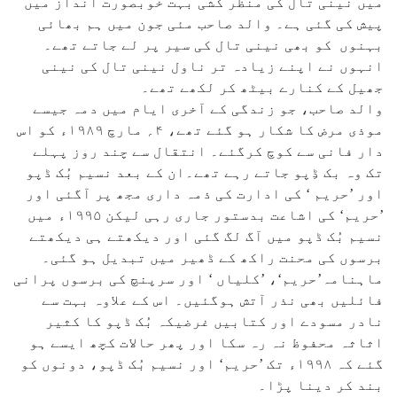
میں نینی تال کی منظر کشی بہت خوبصورت انداز میں
پیش کی گئی ہے۔ والد صاحب مئی جون میں ہم بھائی
بہنوں کو بھی نینی تال کی سیر پر لے جاتے تھے۔
انہوں نے اپنے زیادہ تر ناول نینی تال کی نینی
جھیل کے کنارے بیٹھ کر لکھے تھے۔
والد صاحب، جو زندگی کے آخری ایام میں دمہ جیسے
موذی مرض کا شکار ہو گئے تھے، ۴؍ مارچ ۱۹۸۹ء کو اس
دار فانی سے کوچ کرگئے۔ انتقال سے چند روز پہلے
تک وہ بک ڈِپو جاتے رہے تھے۔ان کے بعد نسیم بُک ڈپو
اور ’حریم ‘ کی ادارت کی ذمہ داری مجھ پر آگئی اور
’حریم‘ کی اشاعت بدستور جاری رہی لیکن ۱۹۹۵ء میں
نسیم بُک ڈپو میں آگ لگ گئی اور دیکھتے ہی دیکھتے
برسوں کی محنت راکھ کے ڈھیر میں تبدیل ہو گئی۔
ماہنامہ’حریم‘، ’کلیاں ‘ اور سرپنچ کی برسوں پرانی
فائلیں بھی نذر آتش ہوگئیں۔ اس کے علاوہ بہت سے
نادر مسودے اور کتابیں غرضیکہ بُک ڈپو کا کثیر
اثاثہ محفوظ نہ رہ سکا اور پھر حالات کچھ ایسے ہو
گئے کہ ۱۹۹۸ء تک ’حریم‘ اور نسیم بُک ڈپو، دونوں کو
بند کر دینا پڑا۔