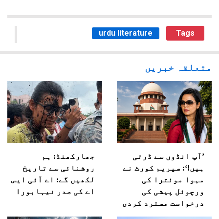
urdu literature
Tags
متعلقہ خبریں
’آپ انڈوں سے ڈرتی
جھارکھنڈ: ہم
ہیں!‘: سپریم کورٹ نے
روشنائی سے تاریخ
مہوا موئترا کی
لکھیں گے: اے آئی ایس
ورچوئل پیشی کی
اے کی صدر نیہابورا
درخواست مسترد کردی