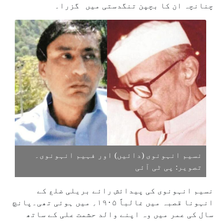
چنانچہ ان کا بچپن تنگدستی میں گزرا۔
نسیم انہونوی (دائیں) اور فہیم انہونوی۔
تصویر: پی ٹی آئی
نسیم انہونوی کی پیدائش رائے بریلی ضلع کے
انہونا قصبہ میں غالباً ۱۹۰۵؍ میں ہوئی تھی۔پانچ
سال کی عمر میں وہ اپنے والد حشمت علی کے ساتھ