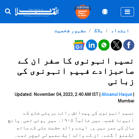
Togg
ابتداء
بلاگ
مشہور شخصیت
نسیم انہونوی کا سفر ان کے
صاحبزادے فہیم انہونوی کی
زبانی
Updated: November 04, 2023, 2:40 AM IST |
Ahsanul Haque
|
Mumbai
نسیم انہونوی کی پیدائش رائے بریلی ضلع کے
انہونا قصبہ میں غالباً ۱۹۰۵؍ میں ہوئی تھی۔پانچ
سال کی عمر میں وہ اپنے والد حشمت علی کے ساتھ
لکھنؤ آ گئے۔ ان کے والد ایک معمولی ٹیچر تھے۔