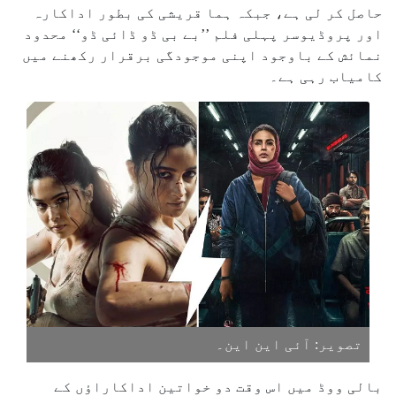
حاصل کر لی ہے، جبکہ ہما قریشی کی بطور اداکارہ
اور پروڈیوسر پہلی فلم ’’بے بی ڈو ڈائی ڈو‘‘ محدود
نمائش کے باوجود اپنی موجودگی برقرار رکھنے میں
کامیاب رہی ہے۔
تصویر: آئی این این۔
بالی ووڈ میں اس وقت دو خواتین اداکاراؤں کے