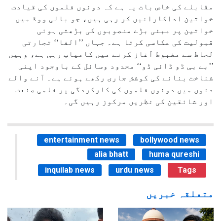
مقابلے کی خاص بات یہ ہے کہ دونوں فلموں کی قیادت
خواتین اداکارائیں کر رہی ہیں، جو بالی ووڈ میں
خواتین پر مبنی بڑے منصوبوں کی بڑھتی ہوئی
قبولیت کی عکاسی کرتا ہے۔ جہاں ’’الفا‘‘ تجارتی
لحاظ سے مضبوط آغاز کرنے میں کامیاب رہی ہے، وہیں
’’بے بی ڈو ڈائی ڈو‘‘ محدود وسائل کے باوجود اپنی
شناخت بنانے کی کوشش جاری رکھے ہوئے ہے۔ آنے والے
دنوں میں دونوں فلموں کی کارکردگی پر فلمی صنعت
اور شائقین کی نظریں مرکوز رہیں گی۔
entertainment news
bollywood news
alia bhatt
huma qureshi
inquilab news
urdu news
Tags
متعلقہ خبریں