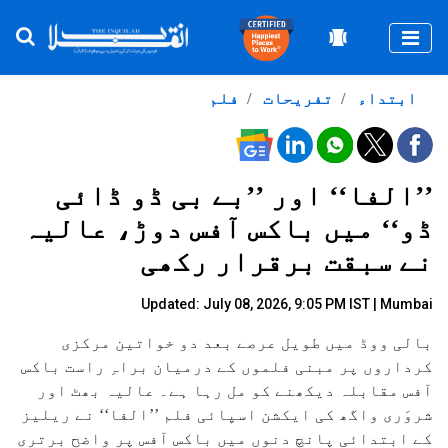
Togg
ابتداء
تفریحات
فلم
’’الفا‘‘ اور ’’بے بی ڈو ڈائی
ڈو‘‘ میں باکس آفس دوڑ، عالیہ
نے سبقت برقرار رکھی
Updated: July 08, 2026, 9:05 PM IST | Mumbai
بالی ووڈ میں طویل عرصے بعد دو خواتین مرکزی
کرداروں پر مبنی فلموں کے درمیان براہِ راست باکس
آفس مقابلہ دیکھنے کو مل رہا ہے۔ عالیہ بھٹ اور
شروَری واگھ کی ایکشن اسپائی فلم ’’الفا‘‘ نے ریلیز
کے ابتدائی پانچ دنوں میں باکس آفس پر واضح برتری