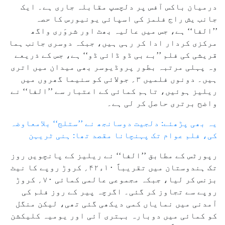
درمیان باکس آفس پر دلچسپ مقابلہ جاری ہے۔ ایک
جانب یش راج فلمز کی اسپائی یونیورس کا حصہ
’’الفا‘‘ ہے، جس میں عالیہ بھٹ اور شروَری واگھ
مرکزی کردار ادا کر رہی ہیں، جبکہ دوسری جانب ہما
قریشی کی فلم ’’بے بی ڈو ڈائی ڈو‘‘ ہے، جس کے ذریعے
وہ پہلی مرتبہ بطور پروڈیوسر بھی میدان میں اتری
ہیں۔ دونوں فلمیں ۳؍ جولائی کو سنیما گھروں میں
ریلیز ہوئیں، تاہم کمائی کے اعتبار سے ’’الفا‘‘ نے
واضح برتری حاصل کر لی ہے۔
یہ بھی پڑھئے: دلجیت دوسانجھ نے ’’ستلج‘‘ بلامعاوضہ
کی، فلم عوام تک پہنچانا مقصد تھا: ہنی ٹریہن
رپورٹس کے مطابق ’’الفا‘‘ نے ریلیز کے پانچویں روز
تک ہندوستان میں تقریباً ۱۰ء۴۲؍ کروڑ روپے کا نیٹ
بزنس کر لیا، جبکہ مجموعی عالمی کمائی ۷۰؍ کروڑ
روپے سے تجاوز کر گئی۔ اگرچہ پیر کے روز فلم کی
آمدنی میں نمایاں کمی دیکھی گئی تھی، لیکن منگل
کو کمائی میں دوبارہ بہتری آئی اور یومیہ کلیکشن