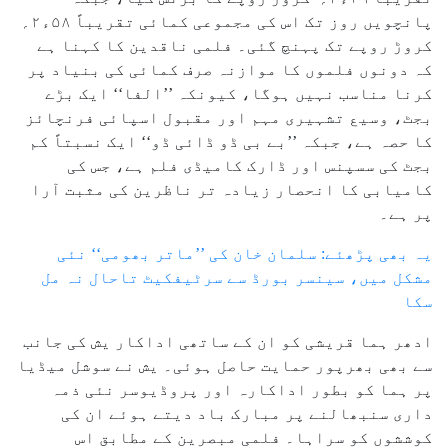
پانچویں روز تک اس کی مجموعی کمائی تقریباً ۵۸ء۲؍
کروڑ روپے تک پہنچ گئی۔ فلمی ناقدین کا کہنا ہے
کہ دونوں فلموں کا موازنہ صرف کمائی کی بنیاد پر
کرنا مناسب نہیں ہوگا، کیونکہ ’’الفا‘‘ ایک بڑے
بجٹ، وسیع تشہیری مہم اور مقبول اسپائی فرنچائز
کا حصہ ہے، جبکہ ’’بے بی ڈو ڈائی ڈو‘‘ ایک نسبتاً کم
بجٹ کی سسپنس اور ڈارک کامیڈی فلم ہے، جس کی
کامیابی کا انحصار زیادہ تر ناظرین کی مثبت آرا
پر ہے۔
یہ بھی پڑھئے: سلمان خان کی ’’ماتر بھومی‘‘ نئی
مشکل میں، سینسر بورڈ سے سرٹیفکیٹ تاحال نہ مل
سکا
ادھر ہما قریشی کو ان کے ساتھی اداکار یش کی جانب
سے بھی بھرپور حمایت حاصل ہوئی۔ یش نے سوشل میڈیا
پر ہما کو بطور اداکارہ اور پروڈیوسر نئی ذمہ
داری سنبھالنے پر مبارک باد دیتے ہوئے ان کی
کوششوں کو سراہا۔ فلمی مبصرین کے مطابق اس