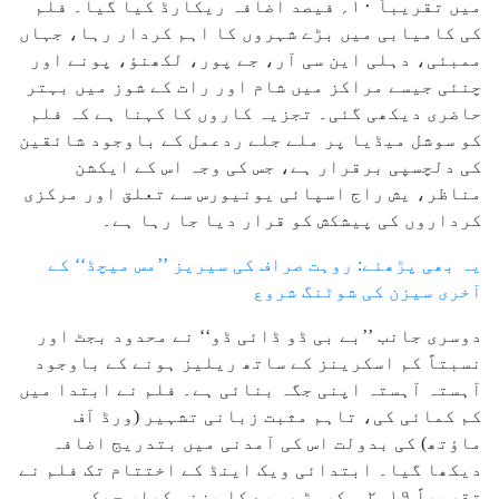
میں تقریباً ۱۰؍ فیصد اضافہ ریکارڈ کیا گیا۔ فلم
کی کامیابی میں بڑے شہروں کا اہم کردار رہا، جہاں
ممبئی، دہلی این سی آر، جے پور، لکھنؤ، پونے اور
چنئی جیسے مراکز میں شام اور رات کے شوز میں بہتر
حاضری دیکھی گئی۔ تجزیہ کاروں کا کہنا ہے کہ فلم
کو سوشل میڈیا پر ملے جلے ردعمل کے باوجود شائقین
کی دلچسپی برقرار ہے، جس کی وجہ اس کے ایکشن
مناظر، یش راج اسپائی یونیورس سے تعلق اور مرکزی
کرداروں کی پیشکش کو قرار دیا جا رہا ہے۔
یہ بھی پڑھئے: روہت صراف کی سیریز ’’مس میچڈ‘‘ کے
آخری سیزن کی شوٹنگ شروع
دوسری جانب ’’بے بی ڈو ڈائی ڈو‘‘ نے محدود بجٹ اور
نسبتاً کم اسکرینز کے ساتھ ریلیز ہونے کے باوجود
آہستہ آہستہ اپنی جگہ بنائی ہے۔ فلم نے ابتدا میں
کم کمائی کی، تاہم مثبت زبانی تشہیر (ورڈ آف
ماؤتھ) کی بدولت اس کی آمدنی میں بتدریج اضافہ
دیکھا گیا۔ ابتدائی ویک اینڈ کے اختتام تک فلم نے
تقریباً ۱۹ء۲؍ کروڑ روپے کا بزنس کیا، جبکہ