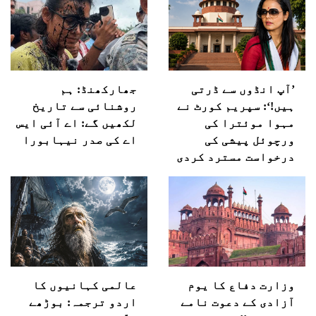
’آپ انڈوں سے ڈرتی
جھارکھنڈ: ہم
ہیں!‘: سپریم کورٹ نے
روشنائی سے تاریخ
مہوا موئترا کی
لکھیں گے: اے آئی ایس
ورچوئل پیشی کی
اے کی صدر نیہابورا
درخواست مسترد کردی
وزارت دفاع کا یوم
عالمی کہانیوں کا
آزادی کے دعوت نامے
اردو ترجمہ: بوڑھے