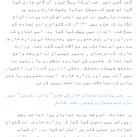
گھر گئی تھی۔ جب اس کا پہلا ٹیزر آن لائن جاری کیا
گیا تو چین کے سوشل میڈیا پلیٹ فارم ویبو پر
متعدد صارفین نے اس پر اعتراض کرتے ہوئے الزام
لگایا کہ فلم میں ۲۰۲۰ء کے گلوان وادی تصادم کو
مسخ شدہ انداز میں پیش کیا گیا ہے۔ اسی تنازع کے
دوران رواں برس جنوری میں ہندوستانی وزارت خارجہ
سے بھی اس معاملے پر سوالات کیے گئے تھے۔ وزارت
خارجہ کے ترجمان رندھیر جیسوال نے اس وقت واضح
کیا تھا کہ فلموں کی تیاری، منظوری یا ریلیز سے
متعلق فیصلے متعلقہ ملکی اداروں کے دائرۂ اختیار
میں آتے ہیں اور وزارت خارجہ ایسے منصوبوں یا فلم
سازی کے معاملات میں مداخلت نہیں کرتی۔
یہ بھی پڑھئے: سلمان خان کی فلم ’’ماتر بھومی‘‘ میں
بڑی تبدیلیاں، چینی نغمہ شامل
یہ معاملہ اس وقت مزید نمایاں ہوا تھا جب بعض
رپورٹس میں دعویٰ کیا گیا کہ وزارت خارجہ نے گلوان
تصادم پر مبنی فلم پر اعتراض کیا ہے۔ ان قیاس
آرائیوں پر ردعمل دیتے ہوئے رندھیر جیسوال نے