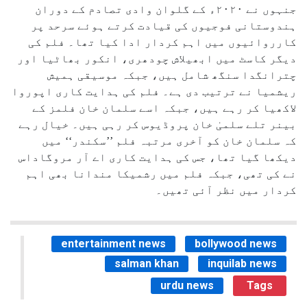
جنہوں نے ۲۰۲۰ء کے گلوان وادی تصادم کے دوران
ہندوستانی فوجیوں کی قیادت کرتے ہوئے سرحد پر
کارروائیوں میں اہم کردار ادا کیا تھا۔ فلم کی
دیگر کاسٹ میں ابھیلاش چودھری، انکور بھاٹیا اور
چترانگدا سنگھ شامل ہیں، جبکہ موسیقی ہمیش
ریشمیا نے ترتیب دی ہے۔ فلم کی ہدایت کاری اپوروا
لاکھیا کر رہے ہیں، جبکہ اسے سلمان خان فلمز کے
بینر تلے سلمیٰ خان پروڈیوس کر رہی ہیں۔ خیال رہے
کہ سلمان خان کو آخری مرتبہ فلم ’’سکندر‘‘ میں
دیکھا گیا تھا، جس کی ہدایت کاری اے آر مروگاداس
نے کی تھی، جبکہ فلم میں رشمیکا مندانا بھی اہم
کردار میں نظر آئی تھیں۔
entertainment news
bollywood news
salman khan
inquilab news
urdu news
Tags