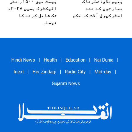
بھیونڈی: خطرناک
بیسٹ میں ۱۵۰۰؍ نئی
عمارتوں کے نئے
الیکٹرک بسیں ۲۰۲۷ء
اسٹرکچرل آڈٹ کا حکم
تک شامل کرنے کا
فیصلہ
Hindi News
|
Health
|
Education
|
Nai Dunia
|
Inext
|
Her Zindagi
|
Radio City
|
Mid-day
|
Gujarati News