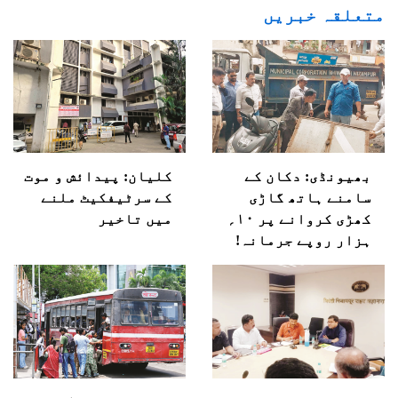
متعلقہ خبریں
بھیونڈی: دکان کے
کلیان: پیدائش و موت
سامنے ہاتھ گاڑی
کے سرٹیفکیٹ ملنے
کھڑی کروانے پر ۱۰؍
میں تاخیر
ہزار روپے جرمانہ!