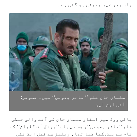
بار پھر غیر یقینی ہو گئی ہے۔
سلمان خان فلم ’’ ماتر بھومی‘‘ میں۔ تصویر:
آئی این این
بالی ووڈ سپر اسٹار سلمان خان کی آنے والی جنگی
فلم ’’ماتر بھومی‘‘، جسے پہلے ’’بیٹل آف گلوان‘‘ کے
نام سے پیش کیا گیا تھا، ریلیز سے قبل ایک نئی