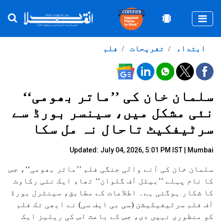
Togg
ابتداء
تفریحات
فلم
سلمان خان کی ’’ماتر بھومی‘‘
نئی مشکل میں، سینسر بورڈ سے
سرٹیفکیٹ تاحال نہ مل سکا
Updated: July 04, 2026, 5:01 PM IST | Mumbai
سلمان خان کی آنے والی جنگی فلم ’’ماتر بھومی‘‘، جس
کا نام پہلے ’’بیٹل آف گلوان‘‘ تھا، ایک نئی رکاوٹ
کا شکار ہوگئی ہے۔ اطلاعات کے مطابق، سینٹرل بورڈ
آف فلم سرٹیفیکیشن (سی بی ایف سی) نے ابھی تک فلم
کو منظوری نہیں دی، جس کے باعث اس کی ریلیز ایک