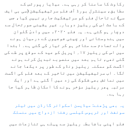
رکاوٹ کا سامنا کر رہی ہے۔ میڈیا رپورٹس کے
مطابق، سینٹرل بورڈ آف فلم سرٹیفیکیشن (سی بی ایف
سی) نے تاحال فلم کو سرٹیفکیٹ جاری نہیں کیا، جس
کے باعث اس کی ریلیز دوبارہ غیر یقینی صورتحال سے
دوچار ہو گئی ہے۔ یہ فلم ۲۰۲۰ء میں وادیٔ گلوان
میں ہندوستانی اور چینی فوجیوں کے درمیان ہونے
والے تصادم سے متاثر ہو کر تیار کی گئی ہے۔ ابتدا
میں اس کی ریلیز ۱۷؍ اپریل کو عید کے موقع پر طے کی
گئی تھی، تاہم بعد میں منصوبے تبدیل کرتے ہوئے
اگست کو ممکنہ ریلیز ونڈو کے طور پر دیکھا جانے
لگا۔ اب سرٹیفیکیشن میں تاخیر کے بعد فلم کی اگست
میں نمائش بھی شکوک کی زد میں آ گئی ہے اور ایک
مرتبہ پھر ریلیز مؤخر ہونے کا امکان ظاہر کیا جا
رہا ہے۔
یہ بھی پڑھئے: میڈیسن اسکوائر گارڈن میں ٹیلر
سوئفٹ اور ٹریوس کیلسی رشتۂ ازدواج میں منسلک
فلم اپنی باضابطہ ریلیز سے پہلے ہی تنازعات میں