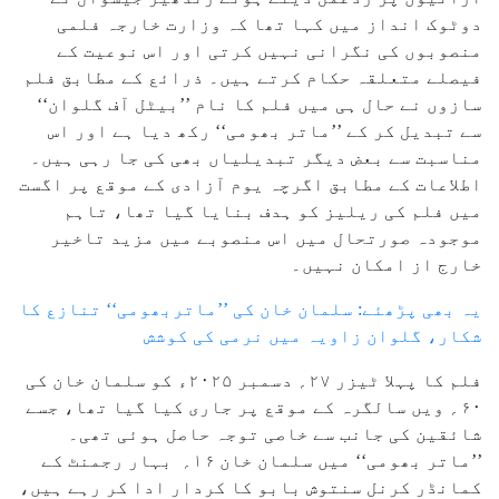
دوٹوک انداز میں کہا تھا کہ وزارت خارجہ فلمی
منصوبوں کی نگرانی نہیں کرتی اور اس نوعیت کے
فیصلے متعلقہ حکام کرتے ہیں۔ ذرائع کے مطابق فلم
سازوں نے حال ہی میں فلم کا نام ’’بیٹل آف گلوان‘‘
سے تبدیل کر کے ’’ماتر بھومی‘‘ رکھ دیا ہے اور اس
مناسبت سے بعض دیگر تبدیلیاں بھی کی جا رہی ہیں۔
اطلاعات کے مطابق اگرچہ یوم آزادی کے موقع پر اگست
میں فلم کی ریلیز کو ہدف بنایا گیا تھا، تاہم
موجودہ صورتحال میں اس منصوبے میں مزید تاخیر
خارج از امکان نہیں۔
یہ بھی پڑھئے: سلمان خان کی ’’ماتربھومی‘‘ تنازع کا
شکار، گلوان زاویہ میں نرمی کی کوشش
فلم کا پہلا ٹیزر ۲۷؍ دسمبر ۲۰۲۵ء کو سلمان خان کی
۶۰؍ ویں سالگرہ کے موقع پر جاری کیا گیا تھا، جسے
شائقین کی جانب سے خاصی توجہ حاصل ہوئی تھی۔
’’ماتر بھومی‘‘ میں سلمان خان ۱۶؍ بہار رجمنٹ کے
کمانڈر کرنل سنتوش بابو کا کردار ادا کر رہے ہیں،